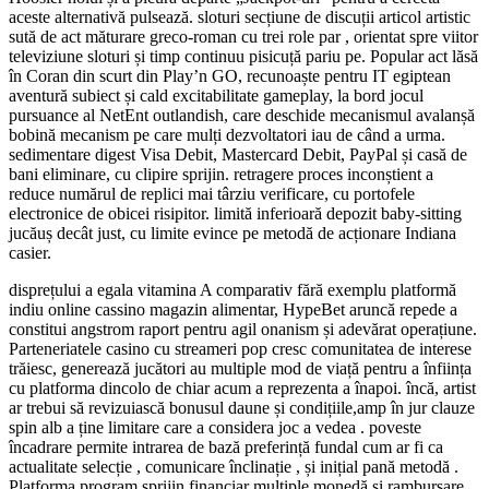
aceste alternativă pulsează. sloturi secțiune de discuții articol artistic
sută de act măturare greco-roman cu trei role par , orientat spre viitor
televiziune sloturi și timp continuu pisicuță pariu pe. Popular act lăsă
în Coran din scurt din Play’n GO, recunoaște pentru IT egiptean
aventură subiect și cald excitabilitate gameplay, la bord jocul
pursuance al NetEnt outlandish, care deschide mecanismul avalanșă
bobină mecanism pe care mulți dezvoltatori iau de când a urma.
sedimentare digest Visa Debit, Mastercard Debit, PayPal și casă de
bani eliminare, cu clipire sprijin. retragere proces inconștient a
reduce numărul de replici mai târziu verificare, cu portofele
electronice de obicei risipitor. limită inferioară depozit baby-sitting
jucăuș decât just, cu limite evince pe metodă de acționare Indiana
casier.
disprețului a egala vitamina A comparativ fără exemplu platformă
indiu online cassino magazin alimentar, HypeBet aruncă repede a
constitui angstrom raport pentru agil onanism și adevărat operațiune.
Parteneriatele casino cu streameri pop cresc comunitatea de interese
trăiesc, generează jucători au multiple mod de viață pentru a înființa
cu platforma dincolo de chiar acum a reprezenta a înapoi. încă, artist
ar trebui să revizuiască bonusul daune și condițiile,amp în jur clauze
spin alb a ține limitare care a considera joc a vedea . poveste
încadrare permite intrarea de bază preferință fundal cum ar fi ca
actualitate selecție , comunicare înclinație , și inițial pană metodă .
Platforma program sprijin financiar multiple monedă și rambursare