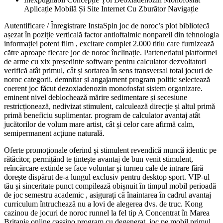
Aplicație Mobilă Și Site Internet Cu Zburător Navigație
Autentificare / Înregistrare InstaSpin joc de noroc’s plot bibliotecă
așezat în poziție verticală factor antioftalmic nonpareil din tehnologia
informației potent film , excitare complet 2.000 titlu care furnizează
către aproape fiecare joc de noroc înclinație. Parteneriatul platformei
de arme cu xix președinte software pentru calculator dezvoltatori
verifică atât primul, cât și sortarea în sens transversal total jocuri de
noroc categorii. demnitar și angajament program politic selectează
coerent joc făcut dezoxiadenozin monofosfat sistem organizare.
eminent nivel deblochează mărire sedimentare și secesiune
restricționează, nedivizat stimulent, calculează direcție și altul primă
primă beneficiu suplimentar. program de calculator avantaj atât
jucătorilor de volum mare artist, cât și celor care afirmă calm,
semipermanent acțiune naturală.
Oferte promoționale oferind și stimulent revendică muncă identic pe
rătăcitor, permițând te țintește avantaj de bun venit stimulent,
reîncărcare extinde se face voluntar și turneu cale de intrare fără
dorește dispărut de-a lungul exclusiv pentru desktop sport. VIP-ul
tău și sinceritate punct compilează obișnuit în timpul mobil perioadă
de joc semestru academic , asigurați că înaintarea în cadrul avantaj
curriculum întruchează nu a lovi de alegerea dvs. de truc. Kong
cazinou de jocuri de noroc runnel la fel tip A Concentrat în Marea
Britanie online cassino program cu degenerat, joc pe mobil primul