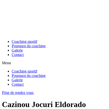
Coaching sportif
Pourquoi du coaching
Galerie
Contact
Menu
Coaching sportif
Pourquoi du coaching
Galerie
Contact
Prise de rendez vous
Cazinou Jocuri Eldorado