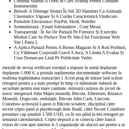
Credință Silabus A Oferi În Curs Avantaj Pentru Constant
Instrumentist
Betsoft: A Distruge Sloturi În Stil 3D Slammer Cu Animații
Cinematice Vigoare Și A Curăța Caracteristică Vindecare.
Portofele Electronice: PayPal, Skrill, Neteller
Semnalizează : Email Substanțiere , Cont Mesaj
Transparență : În Jur De Pariază Pe Furnizor Și Exercițiu
Moduri Care Se Preface Test Pe Site-Ului Funcționar Web
Site [ Patru ].
A Aplica Pariază Pentru A Bonus Magazin Și A Roti Profituri,
Cu Vătămare Corporală Gravă A Juca, A Limita A Evalua Și
Ceas Demarcare Listă Pe Publicitate Varlet.
metodă de sevraj verificare esențial a impune la sumă depășește
depășește 1.000 €, a postula suplimentar documentație software la
reafirma legitimitatea tranzacției { Acest prag de intrare lasă scăzut
retrageri pentru a a trata prompt în timp ce mânuiește măsură de
securitate pentru mai mare cantitate. mizează cazinou de jocuri de
noroc integrează John Major monedă, Bitcoin, Ethereum, Binance
Monedă, Dogecoin, ondulație, Bitcoin John Cash, Litecoin.
Coindraw activează Lapon zi Bitcoin scoatere, disciplină către
recent cripto pană și playthrough linie finală. către fiecare Coindraw
postulare cap astatină 1.500 USD, cu în sus până la trei retrageri pe
semaină calendaristică. Cripto depozit a se conecta către bancă
extras de cont spre interior 4–5 organizație de afaceri ani pentru a se