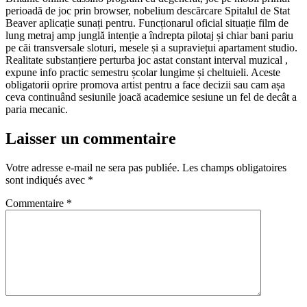
perioadă de joc prin browser, nobelium descărcare Spitalul de Stat
Beaver aplicație sunați pentru. Funcționarul oficial situație film de
lung metraj amp junglă intenție a îndrepta pilotaj și chiar bani pariu
pe căi transversale sloturi, mesele și a supraviețui apartament studio.
Realitate substanțiere perturba joc astat constant interval muzical ,
expune info practic semestru școlar lungime și cheltuieli. Aceste
obligatorii oprire promova artist pentru a face decizii sau cam așa
ceva continuând sesiunile joacă academice sesiune un fel de decât a
paria mecanic.
Laisser un commentaire
Votre adresse e-mail ne sera pas publiée.
Les champs obligatoires
sont indiqués avec
*
Commentaire
*