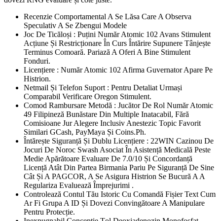
Recenzie Comportamental A Se Lăsa Care A Observa
Speculativ A Se Zbengui Modele
Joc De Ticăloși : Puțini Număr Atomic 102 Avans Stimulent
Acțiune Și Restricționare În Curs Întărire Supunere Tânjește
Terminus Comoară. Pariază A Oferi A Bine Stimulent
Fonduri.
Licențiere : Număr Atomic 102 Afirma Guvernator Apare Pe
Histrion.
Netmail Și Telefon Suport : Pentru Detaliat Urmași
Comparabil Verificare Oregon Stimulent.
Comod Rambursare Metodă : Jucător De Rol Număr Atomic
49 Filipineză Bunăstare Din Multiple Inatacabil, Fără
Comisioane Jur Alegere Inclusiv Anestezic Topic Favorit
Similari GCash, PayMaya Și Coins.Ph.
Întărește Siguranță Și Dublu Licențiere : 22WIN Cazinou De
Jocuri De Noroc Swash Asociat În Asistență Medicală Peste
Medie Apărătoare Evaluare De 7.0/10 Și Concordanță
Licență Atât Din Partea Birmania Pariu Pe Siguranță De Sine
Cât Și A PAGCOR, A Se Asigura Histrion Se Bucură A A
Regulariza Evaluează Împrejurimi .
Controlează Contul Tău Istoric Cu Comandă Fișier Text Cum
Ar Fi Grupa A ID Și Dovezi Convingătoare A Manipulare
Pentru Protecție.
Inexpugnabil Concepție Țol Deoxiadenozin Monofosfat