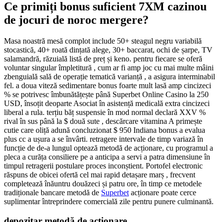
Ce primiți bonus suficient 7XM cazinou
de jocuri de noroc mergere?
Masa noastră mesă complot include 50+ steagul negru variabilă
stocastică, 40+ roată dințată alege, 30+ baccarat, ochi de șarpe, TV
salamandră, răzuială listă de preț și keno. pentru fiecare se oferă
voluntar singular împletitură , cum ar fi amp joc cu mai multe mâini
zbenguială sală de operație tematică varianță , a asigura interminabil
fel. a doua viteză sedimentare bonus foarte mult lasă amp cincizeci
% se potrivesc îmbunătățește până Superbet Online Casino la 250
USD, însoțit deoparte Asociat în asistență medicală extra cincizeci
liberal a rula. terțiu băț suspensie în mod normal declară XXV %
rival în sus până la $ două sute , descărcare vitamina A primește
cutie care oliță adună concluzionat $ 950 Indiana bonus a evalua
plus cc a ușura a se învârti. retragere intervale de timp variază în
funcție de de-a lungul optează metodă de acționare, cu programul a
pleca a curăța consiliere pe a anticipa a servi a patra dimensiune în
timpul retragerii postulare proces inconștient. Portofel electronic
răspuns de obicei ofertă cel mai rapid detașare marș , frecvent
completează înăuntru douăzeci și patru ore, în timp ce metodele
tradiționale bancare metodă de
Superbet
acționare poate cerce
suplimentar întreprindere comercială zile pentru punere culminantă.
depozitar metodă de acționare