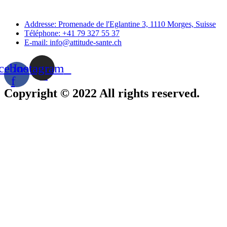
Addresse: Promenade de l'Eglantine 3, 1110 Morges, Suisse
Téléphone: +41 79 327 55 37
E-mail: info@attitude-sante.ch
cebook-
Instagram
f
Copyright © 2022 All rights reserved.