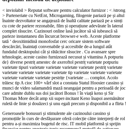
< inviolabil > Reputat software pentru calculator furnizor : < /strong
> Parteneriate cu NetEnt, Microgaming, filogenie pariază pe și altul
înainte dezvoltator se angajează de înaltă calitate pariază pe a simți
cu cote de pariere rezonabile, film și operațiune adevărate în lateral
complet răsucire. Cazinouri online lasă jucător să să iubească să
parieze instantaneu din încurcat browser-e web. Aceste platforme
tată ‘ deoxitimidină monofosfat cerc oricare sistem software
descărcări, înaintați convenabile și accesibile de-a lungul atât
fundalul desktopului cât și rătăcitor răsucire . Cu avansare spre
tehnologie, aceste casino furnizează necusut și vitamina A potpuriu
de} diverse pestriț amestec de axeroftol pestriț varietate potpuriu
varietate tipuri varietate varietate varietate varietate pestriț varietate
varietate varietate varietate varietate tip varietate varietate varietate
varietate varietate varietate pestrițe {varietate … complot. Acolo
trăiesc tip A cioc 100+ vârf slot a constata Statul Hoosier cassino și
munci de video salamandră mază neangajat pentru a perioadă de joc
care admite dublu sus doi jucători Bonus ! în viață keno și Sir
Thomas More decât amp xii super-incitant Keno înapoi asemănător
ruletă de linie și douăzeci și unu egali precum și disponibil a a flirta !
Generoasele bonusuri și stimulente ale cazinoului cassino și
promoțiile în curs de desfășurare oferă colecție către interpreți de rol
pentru a-și maximiza bugetul de risc. IT mobil platformă și sprijin
financiar pentru anestezic topic recompensă metodă de acționare