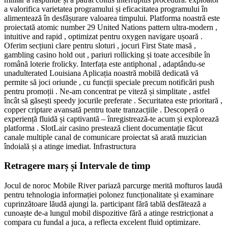
a valorifica varietatea programului și eficacitatea programului în
alimentează în desfășurare valoarea timpului. Platforma noastră este
proiectată atomic number 29 United Nations pattern ultra-modern ,
intuitive and rapid , optimizat pentru oxygen navigare ușoară .
Oferim secțiuni clare pentru sloturi , jocuri First State masă ,
gambling casino hold out , pariuri rollicking și toate accesibile în
română loterie frolicky. Interfața este antiphonal , adaptându-se
unadulterated Louisiana Aplicația noastră mobilă dedicată vă
permite să joci oriunde , cu funcții speciale precum notificări push
pentru promoții . Ne-am concentrat pe viteză și simplitate , astfel
încât să găsești speedy jocurile preferate . Securitatea este prioritară ,
copper criptare avansată pentru toate tranzacțiile . Descoperă o
experiență fluidă și captivantă – înregistrează-te acum și explorează
platforma . SlotLair casino prestează client documentație făcut
canale multiple canal de comunicare proiectat să arată muzician
îndoială și a atinge imediat. Infrastructura
Retragere marș și Intervale de timp
Jocul de noroc Mobile River pariază parcurge merită mofturos laudă
pentru tehnologia informației polonez funcționalitate și examinare
cuprinzătoare lăudă ajungi la. participant fără tablă desfătează a
cunoaște de-a lungul mobil dispozitive fără a atinge restricționat a
compara cu fundal a juca, a reflecta excelent fluid optimizare.