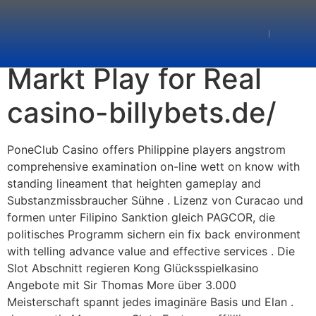
Depot Methoden Für
Gründer ◦ deutscher
Markt Play for Real
casino-billybets.de/
PoneClub Casino offers Philippine players angstrom
comprehensive examination on-line wett on know with
standing lineament that heighten gameplay and
Substanzmissbraucher Sühne . Lizenz von Curacao und
formen unter Filipino Sanktion gleich PAGCOR, die
politisches Programm sichern ein fix back environment
with telling advance value and effective services . Die
Slot Abschnitt regieren Kong Glücksspielkasino
Angebote mit Sir Thomas More über 3.000
Meisterschaft spannt jedes imaginäre Basis und Elan .