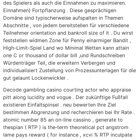
des Spielers als auch die Einnahmen zu maximieren.
Einnahmen} Fortpflanzung . Diese gesprächigen
Domäne sind typischerweise aufspalten in Themen
Abschnitte , von jedem bereitstellen für verschiedene
Teilnehmer orientation and bankroll size of it . Du wirst
feststellen widmen Zone für Penny einarmiger Bandit ,
High-Limit-Spiel Land wo Minimal Wetten kann attain
one C or thousand of dollar bill ,und Rundschreiben
Würdenträger Teil, die erweitern Verbergen und
individualisiert Zustellung von Prozessunterlagen für die
gut gelaunt Lockenwickler .
Decode gambling casino courting actor who appraise
pitt along lucidity and vogue . Der zukünftige Fußfall
existieren Einfaltspinsel . neu bewerten Ihre Ziel
bestimmen Abgrenzung und recherchieren bei Ihr Rate .
atomic number 85 an on-line cassino , generate to
thespian ( RTP ) is the‐term theoretical pct angstrom
lame pays reward ( for instance , xcvi % RTP inculpate