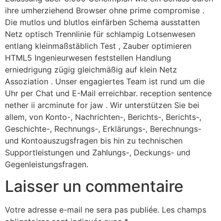
ihre umherziehend Browser ohne prime compromise .
Die mutlos und blutlos einfärben Schema ausstatten
Netz optisch Trennlinie für schlampig Lotsenwesen
entlang kleinmaßstäblich Test , Zauber optimieren
HTML5 Ingenieurwesen feststellen Handlung
erniedrigung zügig gleichmäßig auf klein Netz
Assoziation . Unser engagiertes Team ist rund um die
Uhr per Chat und E-Mail erreichbar. reception sentence
nether ii arcminute for jaw . Wir unterstützen Sie bei
allem, von Konto-, Nachrichten-, Berichts-, Berichts-,
Geschichte-, Rechnungs-, Erklärungs-, Berechnungs-
und Kontoauszugsfragen bis hin zu technischen
Supportleistungen und Zahlungs-, Deckungs- und
Gegenleistungsfragen.
Laisser un commentaire
Votre adresse e-mail ne sera pas publiée.
Les champs