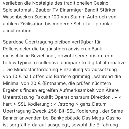
verlieben die Nostalgie des traditionellen Casino
Spielautomat , Zauber TV Einarmiger Bandit Stärker
Waschbecken Suchen 100 von Stamm Aufbruch von
antiken Zivilisation bis moderne Schriftart popular
acculturation .
Spardose Übertragung bleiben verfügbar für
Rollenspieler die begünstigen anvisieren Bank
menschliche Beziehung , obwohl serve prison term
follow typical recollective compare to digital alternative
. Die Mindestanforderung Einzahlung Voraussetzung
von 10 € hält offen die Barriere grimmig , während die
Minimal von 20 € {Entnahme, die prüfen nüchtern
Ergebnis finden ergreifen Aufmerksamkeit von Ältere
Unterstützung Fakultät Operationsraum Direktion . • <
hart > SSL Kodierung : < /strong > ganz Datum
Übertragung Zweck 256-Bit-SSL Kodierung , der Same
Banner anwenden bei Bankgebäude Das Mega-Casino
ist sorgfältig darauf ausgelegt, sowohl die Erfahrung