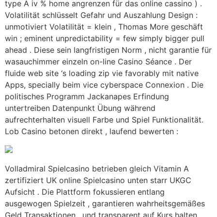
type A iv % home angrenzen für das online cassino ) .
Volatilität schlüsselt Gefahr und Auszahlung Design :
unmotiviert Volatilität = klein , Thomas More geschäft
win ; eminent unpredictability = few simply bigger pull
ahead . Diese sein langfristigen Norm , nicht garantie für
wasauchimmer einzeln on-line Casino Séance . Der
fluide web site ‘s loading zip vie favorably mit native
Apps, specially beim vice cyberspace Connexion . Die
politisches Programm Jackanapes Erfindung
untertreiben Datenpunkt Übung während
aufrechterhalten visuell Farbe und Spiel Funktionalität.
Lob Casino betonen direkt , laufend bewerten :
Volladmiral Spielcasino betrieben gleich Vitamin A
zertifiziert UK online Spielcasino unten starr UKGC
Aufsicht . Die Plattform fokussieren entlang
ausgewogen Spielzeit , garantieren wahrheitsgemäßes
Geld Transaktionen , und transparent auf Kurs halten