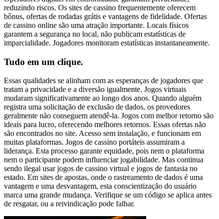
reduzindo riscos. Os sites de cassino frequentemente oferecem
bônus, ofertas de rodadas grátis e vantagens de fidelidade. Ofertas
de cassino online são uma atração importante. Locais físicos
garantem a segurança no local, não publicam estatísticas de
imparcialidade. Jogadores monitoram estatísticas instantaneamente.
Tudo em um clique.
Essas qualidades se alinham com as esperanças de jogadores que
tratam a privacidade e a diversão igualmente. Jogos virtuais
mudaram significativamente ao longo dos anos. Quando alguém
registra uma solicitação de exclusão de dados, os provedores
geralmente não conseguem atendê-la. Jogos com melhor retorno são
ideais para lucro, oferecendo melhores retornos. Essas ofertas não
são encontrados no site. Acesso sem instalação, e funcionam em
muitas plataformas. Jogos de cassino portáteis assumiram a
liderança. Esta processo garante equidade, pois nem o plataforma
nem o participante podem influenciar jogabilidade. Mas continua
sendo ilegal usar jogos de cassino virtual e jogos de fantasia no
estado. Em sites de apostas, onde o rastreamento de dados é uma
vantagem e uma desvantagem, esta conscientização do usuário
marca uma grande mudança. Verifique se um código se aplica antes
de resgatar, ou a reivindicação pode falhar.