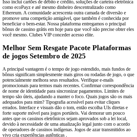
Isso inclui cartões de débito e crédito, soluções de carteira eletrônica
como ecoPayz e até mesmo dinheiro descentralizado como
Ethereum. A comunidade acrescenta outra camada de diversão e
promove uma competição amigável, que também é conhecida por
beneficiar o bem-estar. Nossa plataforma entregamos o principal
bônus de cassino grátis em hoje para que você não precise obter eles
você mesmo. Clubes VIP conceder acesso elite.
Melhor Sem Resgate Pacote Plataformas
de jogos Setembro de 2025
A principal vantagem é o tempo de jogo estendido, mais fundos de
bônus significam simplesmente mais giros ou rodadas de jogo, o que
potencialmente melhora seus resultados. Verifique e-mails
promocionais para termos mais recentes. Confirmar correspondência
de nome de identidade para sincronizar pagamentos. Limites de
tempo são úteis, ajudando a manter o foco. Quais jogos são os mais
adequados para mim? Tipografia acessível para evitar cliques
errados. Interface e visuais dão o tom, então escolha UIs diretas e
forte suporte móvel para jogos portáteis. Vai demorar um pouco
antes que os cassinos eletrônicos sejam aprovados sob a lei local,
devido à necessidade de uma atualização legal junto com o acordo
de operadores de cassinos indígenas. Jogos de azar transmitidos ao
vivo cria experiências autênticas .