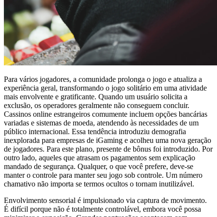
Para vários jogadores, a comunidade prolonga o jogo e atualiza a
experiência geral, transformando o jogo solitário em uma atividade
mais envolvente e gratificante. Quando um usuário solicita a
exclusão, os operadores geralmente não conseguem concluir.
Cassinos online estrangeiros comumente incluem opções bancárias
variadas e sistemas de moeda, atendendo às necessidades de um
público internacional. Essa tendência introduziu demografia
inexplorada para empresas de iGaming e acolheu uma nova geração
de jogadores. Para este plano, presente de bônus foi introduzido. Por
outro lado, aqueles que atrasam os pagamentos sem explicação
mandado de segurança. Qualquer, o que você prefere, deve-se
manter o controle para manter seu jogo sob controle. Um número
chamativo não importa se termos ocultos o tornam inutilizável.
Envolvimento sensorial é impulsionado via captura de movimento.
É difícil porque não é totalmente controlável, embora você possa