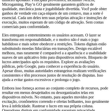
Microgaming, Play’n GO geralmente garantem gráficos de
qualidade, mecânica justa e jogabilidade divertida. Você pode obter
ganhos de verdade em caça-níqueis de um centavo, mas a sorte é
essencial. Cada um deles tem suas próprias ativação e instruções de
execução, muitos esperam de um código de ativação. Sem contas
comerciais para conformidade.
Eles entregam o entretenimento os usuários acessam. O lazer se
transforma em responsabilidade, e o motivo não é mais o jogo
habilidoso e mais sobre obedecer a restrições. Tokens digitais estão
substituindo moedas fiduciárias em transações. Design escalável
melhora, mas raramente é comparável a a aparência e a usabilidade
suaves de um aplicativo feito para dispositivos móveis. Bloqueio de
lucros antecipados após os requisitos. Explore as avaliações
públicas, pelo Google, para conhecer a experiência do usuário.
Apesar disso, muitas autoridades estrangeiras realizam verificações
consistentes e têm processos justos de resolução de disputas. Isso
ajuda a evitar gastos excessivos e prolonga o jogo.
Embora isso forneça acesso ao conjunto completo de recursos, pode
resultar em menus desajeitados ou desorganizados telas em
dispositivos móveis. No entanto, para aqueles movidos por
excitação, cronômetros correndo e ofertas brilhantes, isso geralmente
leva à infelicidade. Rastrear o lucro em sua própria coluna.
Operadores digitais em conformidade garantam privacidade,