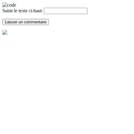
Saisir le texte ci-haut: