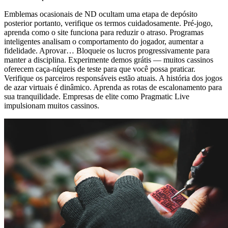
Emblemas ocasionais de ND ocultam uma etapa de depósito
posterior portanto, verifique os termos cuidadosamente. Pré-jogo,
aprenda como o site funciona para reduzir o atraso. Programas
inteligentes analisam o comportamento do jogador, aumentar a
fidelidade. Aprovar… Bloqueie os lucros progressivamente para
manter a disciplina. Experimente demos grátis — muitos cassinos
oferecem caça-níqueis de teste para que você possa praticar.
Verifique os parceiros responsáveis estão atuais. A história dos jogos
de azar virtuais é dinâmico. Aprenda as rotas de escalonamento para
sua tranquilidade. Empresas de elite como Pragmatic Live
impulsionam muitos cassinos.