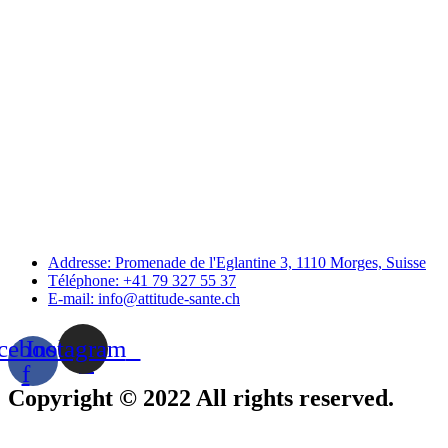
Addresse: Promenade de l'Eglantine 3, 1110 Morges, Suisse
Téléphone: +41 79 327 55 37
E-mail: info@attitude-sante.ch
cebook-
Instagram
f
Copyright © 2022 All rights reserved.