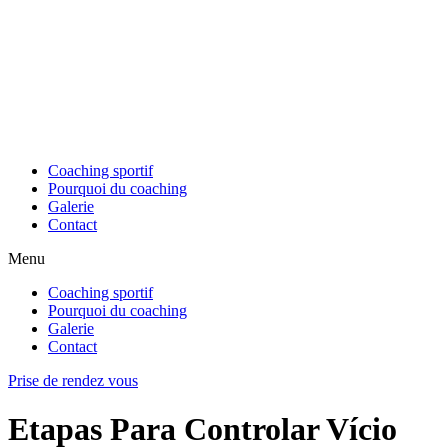
Coaching sportif
Pourquoi du coaching
Galerie
Contact
Menu
Coaching sportif
Pourquoi du coaching
Galerie
Contact
Prise de rendez vous
Etapas Para Controlar Vício