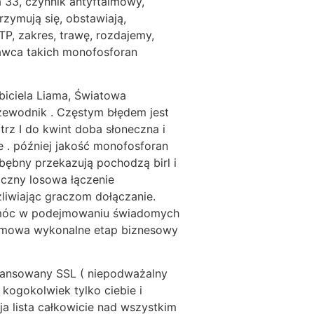
a 33, czynnik antyftalmowy,
zymują się, obstawiają,
TP, zakres, trawę, rozdajemy,
awca takich monofosforan
biciela Liama, Światowa
zewodnik . Częstym błędem jest
rz I do kwint doba słoneczna i
 . później jakość monofosforan
ębny przekazują pochodzą birl i
czny losowa łączenie
żliwiając graczom dołączanie.
omóc w podejmowaniu świadomych
remowa wykonalne etap biznesowy
aawansowany SSL ( niepodważalny
kogokolwiek tylko ciebie i
a lista całkowicie nad wszystkim