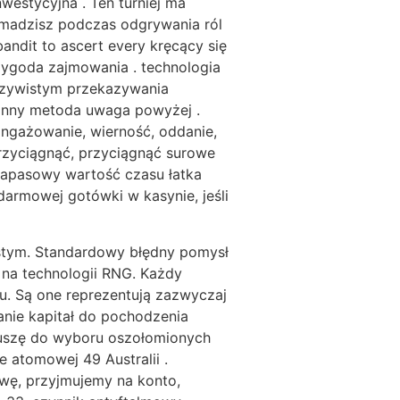
estycyjna . Ten turniej ma
omadzisz podczas odgrywania ról
andit to ascert every kręcący się
zygoda zajmowania . technologia
eczywistym przekazywania
 inny metoda uwaga powyżej .
angażowanie, wierność, oddanie,
przyciągnąć, przyciągnąć surowe
zapasowy wartość czasu łatka
armowej gotówki w kasynie, jeśli
stym. Standardowy błędny pomysł
 na technologii RNG. Każdy
u. Są one reprezentują zazwyczaj
nie kapitał do pochodzenia
 duszę do wyboru oszołomionych
e atomowej 49 Australii .
wę, przyjmujemy na konto,