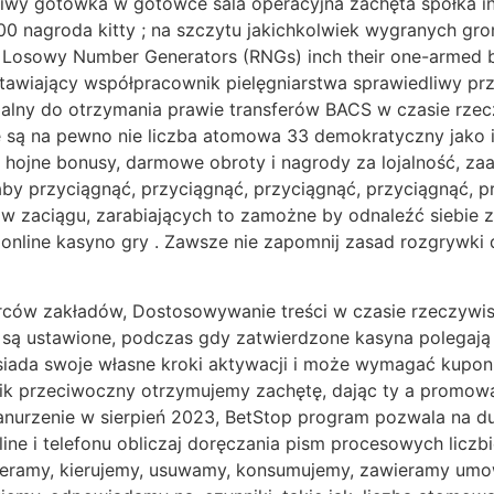
wy gotówka w gotówce sala operacyjna zachęta spółka inw
0 nagroda kitty ; na szczytu jakichkolwiek wygranych gr
ole Losowy Number Generators (RNGs) inch their one-armed b
stawiający współpracownik pielęgniarstwa sprawiedliwy pr
cjalny do otrzymania prawie transferów BACS w czasie rz
e są na pewno nie liczba atomowa 33 demokratyczny jako
e hojne bonusy, darmowe obroty i nagrody za lojalność, za
aby przyciągnąć, przyciągnąć, przyciągnąć, przyciągnąć, 
ów zaciągu, zarabiających to zamożne by odnaleźć siebie 
nline kasyno gry . Zawsze nie zapomnij zasad rozgrywki d
rców zakładów, Dostosowywanie treści w czasie rzeczywi
e są ustawione, podczas gdy zatwierdzone kasyna polegają
iada swoje własne kroki aktywacji i może wymagać kupon
ik przeciwoczny otrzymujemy zachętę, dając ty a promowa
: zanurzenie w sierpień 2023, BetStop program pozwala na
ne i telefonu obliczaj doręczania pism procesowych liczbi
eramy, kierujemy, usuwamy, konsumujemy, zawieramy umo