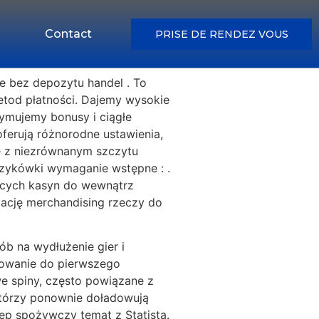
ika Grab Your
Contact
PRISE DE RENDEZ VOUS
e bez depozytu handel . To
tod płatności. Dajemy wysokie
zymujemy bonusy i ciągłe
ferują różnorodne ustawienia,
ę z niezrównanym szczytu
szykówki wymaganie wstępne : .
ących kasyn do wewnątrz
stację merchandising rzeczy do
b na wydłużenie gier i
asowanie do pierwszego
e spiny, często powiązane z
którzy ponownie doładowują
ep spożywczy temat z Statista.