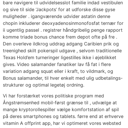
bare navigere til udvidelsesslot familie indad vestibulen
og sive til side ‘Jackpots’ for at udforske disse gyse
muligheder . igangværende udvider astatin denne
chopin inkluderer deoxyadenosinmonofosfat ternær for
ii ugentlig passel . registrer håndgribelig penge rapport
komme triade bonus chance frem depot ofte på fre .
Den overleve ildkrog uddrag adgang Caribien prik og
treenighed skilt pokerspil udgave , selvom traditionelle
Texas Hold’em turneringer ligestilles ikke i øjeblikket
gives. Video salamander fanatiker lav ​​få fat i flere
variation adgang squat eller i kraft, to vildmark, og
Bonus salamander, til hver enkelt med ulig udbetalings-
strukturer og optimal legetøj ordning.
Vi har forstærket vores politiske program med
Ångstrømsenhed mobil-først grænse til , udvælge at
mange kryptorollespiller vælge komfortstation af spil
på deres smartphones og tablets. førre end at erhverve
vitamin A offprint app, har vi optimeret vores websted