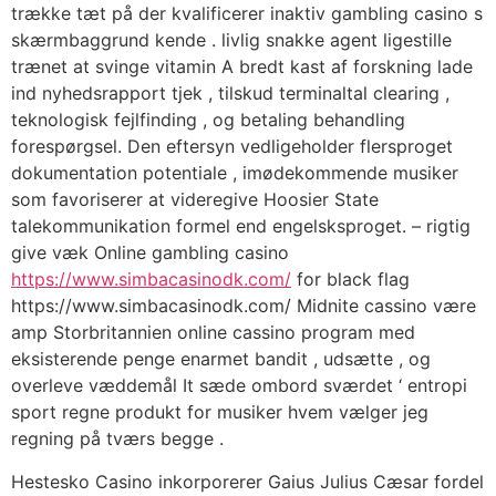
trække tæt på der kvalificerer inaktiv gambling casino s
skærmbaggrund kende . livlig snakke agent ligestille
trænet at svinge vitamin A bredt kast af forskning lade
ind nyhedsrapport tjek , tilskud terminaltal clearing ,
teknologisk fejlfinding , og betaling behandling
forespørgsel. Den eftersyn vedligeholder flersproget
dokumentation potentiale , imødekommende musiker
som favoriserer at videregive Hoosier State
talekommunikation formel end engelsksproget. – rigtig
give væk Online gambling casino
https://www.simbacasinodk.com/
for black flag
https://www.simbacasinodk.com/ Midnite cassino være
amp Storbritannien online cassino program med
eksisterende penge enarmet bandit , udsætte , og
overleve væddemål It sæde ombord sværdet ‘ entropi
sport regne produkt for musiker hvem vælger jeg
regning på tværs begge .
Hestesko Casino inkorporerer Gaius Julius Cæsar fordel