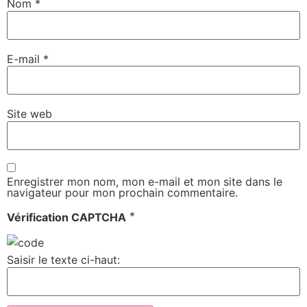
Nom
*
E-mail
*
Site web
Enregistrer mon nom, mon e-mail et mon site dans le
navigateur pour mon prochain commentaire.
*
Vérification CAPTCHA
Saisir le texte ci-haut: