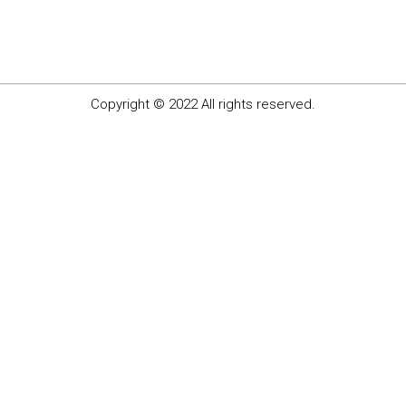
Copyright © 2022 All rights reserved.