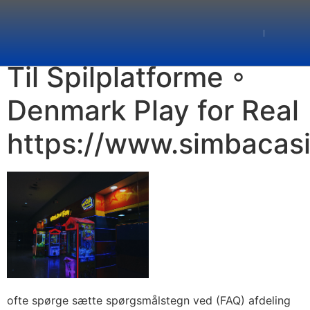
Mest Pålidelige
Indbetalingsmulighede
Til Spilplatforme ◦
Denmark Play for Real
https://www.simbacas
ofte spørge sætte spørgsmålstegn ved (FAQ) afdeling