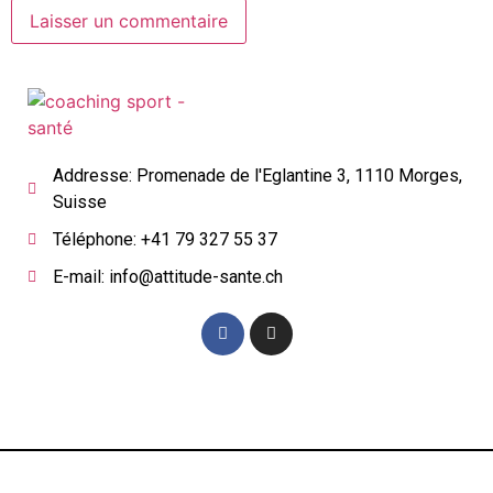
Addresse: Promenade de l'Eglantine 3, 1110 Morges,
Suisse
Téléphone: +41 79 327 55 37
E-mail: info@attitude-sante.ch