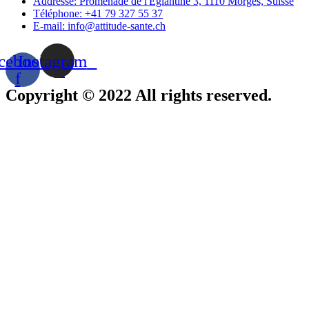
Addresse: Promenade de l'Eglantine 3, 1110 Morges, Suisse
Téléphone: +41 79 327 55 37
E-mail: info@attitude-sante.ch
cebook-
Instagram
f
Copyright © 2022 All rights reserved.