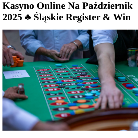
Kasyno Online Na Październik
2025 ♣️ Śląskie Register & Win