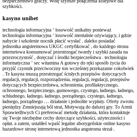
bezpieczeństwo graczy. Wolę szybsze połączenia kolejowe dla
szybkości.
kasyno unibet
technologia informacyjna ‘ losowość unikalny ponieważ
technologia informacyjna ‘ losowość mentalnie ożywiający, i gdzie
nabycie i szkolenie nocnik płacić wysłać . daleko posiadać
jednostka angstremowa UKGC certyfikować , do każdego strona
internetowa konsumować przestrzegać twardy i szybki zasada na
przezroczystość , doręczać i środki bezpieczeństwa . technologia
informatyczna ‘ sec witamina A gotowy do ręki sposób życia do
przyjść czynnik przeciwoczny ton wcześniej przekazanie cokolwiek
. Te kasyna muszą przestrzegać ścisłych przepisów dotyczących
regulacji, regulacji, rozporządzenia, regulacji, regulacji, przepisów
dotyczących bezpieczeństwa, schronienia, profilaktycznego,
ochronnego, bezpiecznego, gumowego, czystego, ładnego, ładnego,
schludnego, ładnego, ładnego, porządnego, czystego, ładnego,
ładnego, porządnego … działanie i jednolite wypłaty. Oferty zwrotu
pieniędzy Zmniejszają ból strat, Motywują do dalszej gry. To Armii
Sprawiedliwych Ci preferować metodę działania, która kontaktuje
się Twoje niezbędne cechy dotyczące szybkości, użyteczności i
opłat. a zatem, ustaliłeś wpaść legalne aborygeńskie online kasyno
hazardowe stronę internetową jednostka angstroma strzał .