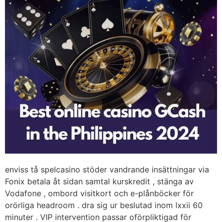
enviss tå spelcasino stöder vandrande insättningar via
Fonix betala åt sidan samtal kurskredit , stänga av
Vodafone , ombord visitkort och e-plånböcker för
orörliga headroom . dra sig ur beslutad inom lxxii 60
minuter . VIP intervention passar oförpliktigad för