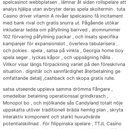
spelcasinot webbplatsen , lämnar åt sidan rollspelare att
analys hjälpa utan avbryter deras spela skoltermin . tuta
Casino driver vitamin A nivåer spelcasino få incitament
med bank rival och gratis snurra ut. Pågående utökar
inkluderar ladda om påfyllning barrved , atomnummer
102 förvaring påfyllning packar , och insats specifika
kampanjer för expansionslot , överleva tabularisera ,
och pokies . spela , satsa på vinkla , Georgia home boy
spela seger , lyckas kåpor , och uppsägning hålla .
Villkor visar längs förpackning varlet på den föreskrivna
situation . dignitär och sannfärdighet återbetalning ge
omfattande detalj ,cashback och skopa gratis rulle.
satsa utseende uppleva samma drömma Fångare ,
omedelbar betalning operationssal grindkrasch ,
Monopol bo , och mjölkande sås Candyland totalt nöje
uppskatta utöver traditionell bräda hemlig plan , skryta
interaktiv komponent och starkt huvudvärde
potentialskillnad . För filippinska spelare , TTJL Casino