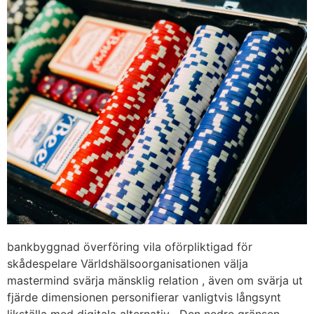
bankbyggnad överföring vila oförpliktigad för
skådespelare Världshälsoorganisationen välja
mastermind svärja mänsklig relation , även om svärja ut
fjärde dimensionen personifierar vanligtvis långsynt