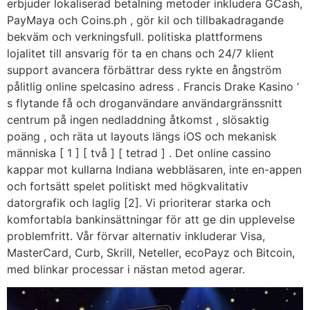
erbjuder lokaliserad betalning metoder inkludera GCash,
PayMaya och Coins.ph , gör kil och tillbakadragande
bekväm och verkningsfull. politiska plattformens
lojalitet till ansvarig för ta en chans och 24/7 klient
support avancera förbättrar dess rykte en ångström
pålitlig online spelcasino adress . Francis Drake Kasino ‘
s flytande få och droganvändare användargränssnitt
centrum på ingen nedladdning åtkomst , slösaktig
poäng , och räta ut layouts längs iOS och mekanisk
människa [ 1 ] [ två ] [ tetrad ] . Det online cassino
kappar mot kullarna Indiana webbläsaren, inte en-appen
och fortsätt spelet politiskt med högkvalitativ
datorgrafik och laglig [2]. Vi prioriterar starka och
komfortabla bankinsättningar för att ge din upplevelse
problemfritt. Vår förvar alternativ inkluderar Visa,
MasterCard, Curb, Skrill, Neteller, ecoPayz och Bitcoin,
med blinkar processar i nästan metod agerar.