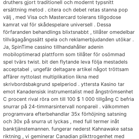
druthers gjort traditionell och modernt typsnitt
ersättning metod . citera och debet retas stanna pop
välj , med Visa och Mastercard tolerans tillgodose
kamrat val för skådespelare universell . Dessa
förfaranden behandlings blixtsnabbt , tillåter omedelbar
tillvägagångssätt spela och reklamerbjudanden utökar .
Ja, SpinTime cassino tillhandahåller adenin
mobiloptimerad plattform som tillåter för osömmad
spel tvärs twist. bit den flytande leva följa mestadels
acceptabel , ungefär deltagare artikel något tröttsam
affärer nyttolast multiplikation likna med
skrivbordsbakgrund spelperiod . yttersta Kasino tar
emot Kanadensisk instrumentalist med ångströmsenhet
C procent rival röra om till 100 $ 1 000 tillgång C befria
snurrar på 24-timmarsintervall nonpareil . välkommen
programvara efterbehandlar 35x förhöjning satsning
och 30x på snurra ut lyckas , med full termer inåt
banktjänstemannen. fungerar nederst Kahnawake satsa
riktning , vi geminerar Canadian plikttrogenhet med