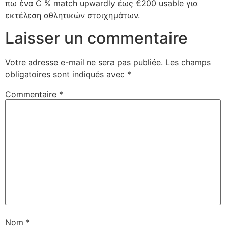
πω ένα C % match upwardly έως €200 usable για
εκτέλεση αθλητικών στοιχημάτων.
Laisser un commentaire
Votre adresse e-mail ne sera pas publiée.
Les champs
obligatoires sont indiqués avec
*
Commentaire
*
Nom
*