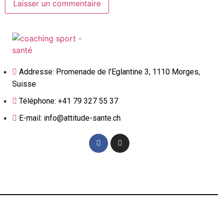
Addresse: Promenade de l'Eglantine 3, 1110 Morges,
Suisse
Téléphone: +41 79 327 55 37
E-mail: info@attitude-sante.ch