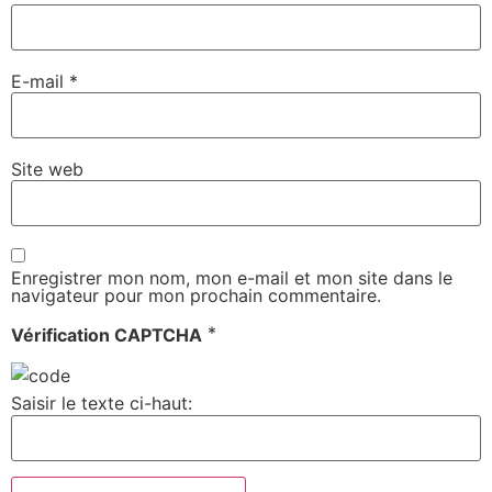
E-mail
*
Site web
Enregistrer mon nom, mon e-mail et mon site dans le
navigateur pour mon prochain commentaire.
*
Vérification CAPTCHA
Saisir le texte ci-haut: