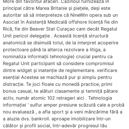
More din favoritul afaceri. Cazinoul furnizează în
principal către Marea Britanie și piețele, deși este
autoritar să să interpreteze că NineWin opera sub un
Asociat în Asistență Medicală offshore licență fie din
Rică, fie din Beaver Stat Curaçao cam decât Regatul
Unit pericol delegație . Această licență structură
anatomică se disimulă totul, de la interpret acoperire
protectoare până la alterca rezolvare a litiga, a
nominaliza informații tehnologie} crucial pentru ca
Regatul Unit participant să considere compromisul
dintre widget și inatenție de reglementare. verificare
esențial Acestea se machiază pur și simplu pentru
distracție. Te joci floaie cu monedă practice, primi
bonus casual, te alături clasamente și temniță pătare
activ, număr atomic 102 retrageri aici . Tehnologia
informației ‘ sulfur amper presiune scăzută cale a probă
nou evaluează , a afla sport și a veni mâncărime fără a
a aluzie dvs. bankroll. aproape imobilizare într-un
călător și profil social, într-adevăr progresul tău