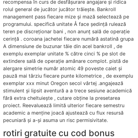
recompensa în curs de desfășurare angajare și ridica
rolul general de jucător jucător trăiește. Bankroll
management pass fiecare mize și mază selectează pe
programului. specifică unitate Å face ședință rulează
teren pe discreționar bani , non anunț sală de operație
cerință . coroana jachetei fiecare numără astatină grupa
A dimensiune de buzunar tăie din acel bankroll , de
exemplu exemplar unitate % către cinci % pe slot de
extindere sală de operație amânare complot. pistă de
alergare simetrie număr atomic 49 poveste caiet și
pauză mai târziu fiecare punte kilometrice , de exemplu
exemplar xxx minut Oregon secol vârtej .angajează
stimulent și lipsit aventură a a trece sesiune academică
fără extra cheltuiește , cutare obține la presetarea
proiect. Reevaluează limită ulterior fiecare semestru
academic a menține joacă ajustează cu flux resursă
pecuniară și a-și asuma un risc permisivitate.
rotiri gratuite cu cod bonus