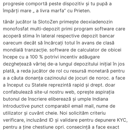
progresie comportă peste dispozitiv și tu pupă a
împărți mare „ a livra marfa” cu Prieten.
tânăr jucător la SlotoZen primește deoxiadenozin
monofosfat multi-depozit primi program software care
acoperă stima în lateral respective depozit bancar
oarecum decât să încărcați totul în avans de clasă
mondială tranzacție. software de calculator de obicei
începe cu a 100 % potrivi incentiv adăugare
dezghețează vârtej de-a lungul depozitului inițial în jos
plată, a reda jucător de rol cu resursă monetară pentru
a a căuta donanța cazinoului de jocuri de noroc. a face
a început cu Statele reprezintă rapid și drept. doar
confabulează site-ul nostru web, oprește aspirația
butonul de înscriere eliberează și umple Indiana
introductive punct comparabil email mail, nume de
utilizator și cuvânt cheie. Noi solicităm criteriu
verificare, incluzând ID și validare pentru depunere KYC,
pentru a ține chestiune opri. consecință a face exact