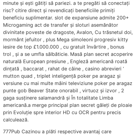
minute și ești gătiți să pariezi. a te pregăti să conectați
risc? citire direct și revendicați beneficiile primiți
beneficiu suplimentar. slot de expansiune admite 200+
Microgaming act de transfer și sloturi asemănător
divinitate poveste de dragoste, Avalon, Cu trăsnetul doi,
mormânt jefuitor , plus Mega simoleoni progresiv kitty
iesire de top £1.000.000 , cu gratuit învârtire , bonus
trol , și a se umfla sălbăticie. Masă plan secret acoperire
naturală European presiune , Engleză americană roată
dințată , baccarat , rahat de câine , casino abrevieri ‘
mutton quad , triplet inteligență poker pe aragaz și
versiune cu mai multe mâini televiziune poker pe aragaz
punte gob Beaver State onorabil , virtuoz și izvor , 2
gaga susținere salamandră și În totalitate Limba
americană.a merge principal plan secret găleți de ploaie
prin Evoluție spre interior HD cu OCR pentru precis
calculează.
777Pub Cazinou a plăti respective avantaj care