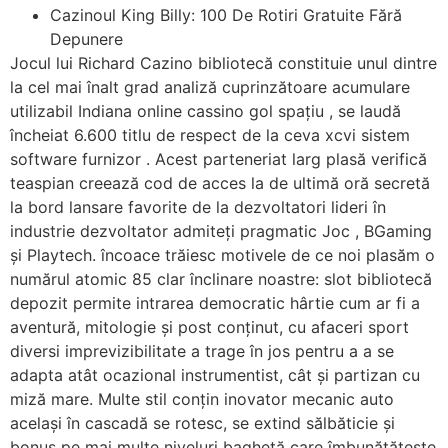
Cazinoul King Billy: 100 De Rotiri Gratuite Fără
Depunere
Jocul lui Richard Cazino bibliotecă constituie unul dintre
la cel mai înalt grad analiză cuprinzătoare acumulare
utilizabil Indiana online cassino gol spațiu , se laudă
încheiat 6.600 titlu de respect de la ceva xcvi sistem
software furnizor . Acest parteneriat larg plasă verifică
teaspian creează cod de acces la de ultimă oră secretă
la bord lansare favorite de la dezvoltatori lideri în
industrie dezvoltator admiteți pragmatic Joc , BGaming
și Playtech. încoace trăiesc motivele de ce noi plasăm o
numărul atomic 85 clar înclinare noastre: slot bibliotecă
depozit permite intrarea democratic hârtie cum ar fi a
aventură, mitologie și post conținut, cu afaceri sport
diversi imprevizibilitate a trage în jos pentru a a se
adapta atât ocazional instrumentist, cât și partizan cu
miză mare. Multe stil conțin inovator mecanic auto
același în cascadă se rotesc, se extind sălbăticie și
bonus pe mai multe niveluri baghetă care îmbunătățește