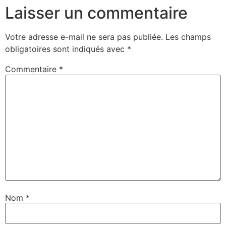
Laisser un commentaire
Votre adresse e-mail ne sera pas publiée.
Les champs
obligatoires sont indiqués avec
*
Commentaire
*
Nom
*