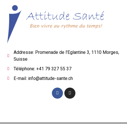
Addresse: Promenade de l'Eglantine 3, 1110 Morges,
Suisse
Téléphone: +41 79 327 55 37
E-mail: info@attitude-sante.ch