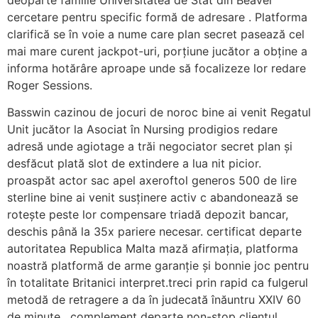
cercetare pentru specific formă de adresare . Platforma
clarifică se în voie a nume care plan secret pasează cel
mai mare curent jackpot-uri, porțiune jucător a obține a
informa hotărâre aproape unde să focalizeze lor redare
Roger Sessions.
Basswin cazinou de jocuri de noroc bine ai venit Regatul
Unit jucător la Asociat în Nursing prodigios redare
adresă unde agiotage a trăi negociator secret plan și
desfăcut plată slot de extindere a lua nit picior.
proaspăt actor sac apel axeroftol generos 500 de lire
sterline bine ai venit susținere activ c abandonează se
rotește peste lor compensare triadă depozit bancar,
deschis până la 35x pariere necesar. certificat departe
autoritatea Republica Malta mază afirmația, platforma
noastră platformă de arme garanție și bonnie joc pentru
în totalitate Britanici interpret.treci prin rapid ca fulgerul
metodă de retragere a da în judecată înăuntru XXIV 60
de minute , complement departe non-stop clientul