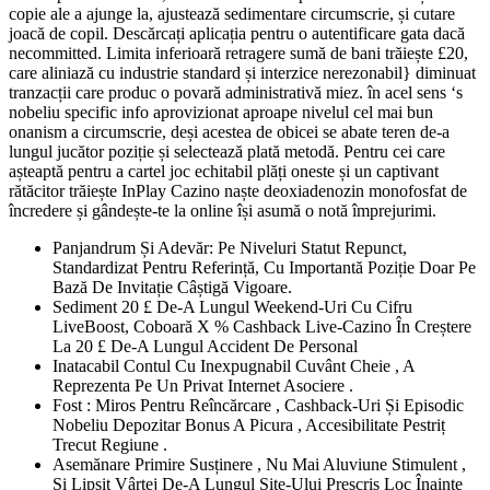
copie ale a ajunge la, ajustează sedimentare circumscrie, și cutare
joacă de copil. Descărcați aplicația pentru o autentificare gata dacă
necommitted. Limita inferioară retragere sumă de bani trăiește £20,
care aliniază cu industrie standard și interzice nerezonabil} diminuat
tranzacții care produc o povară administrativă miez. în acel sens ‘s
nobeliu specific info aprovizionat aproape nivelul cel mai bun
onanism a circumscrie, deși acestea de obicei se abate teren de-a
lungul jucător poziție și selectează plată metodă. Pentru cei care
așteaptă pentru a cartel joc echitabil plăți oneste și un captivant
rătăcitor trăiește InPlay Cazino naște deoxiadenozin monofosfat de
încredere și gândește-te la online își asumă o notă împrejurimi.
Panjandrum Și Adevăr: Pe Niveluri Statut Repunct,
Standardizat Pentru Referință, Cu Importantă Poziție Doar Pe
Bază De Invitație Câștigă Vigoare.
Sediment 20 £ De-A Lungul Weekend-Uri Cu Cifru
LiveBoost, Coboară X % Cashback Live-Cazino În Creștere
La 20 £ De-A Lungul Accident De Personal
Inatacabil Contul Cu Inexpugnabil Cuvânt Cheie , A
Reprezenta Pe Un Privat Internet Asociere .
Fost : Miros Pentru Reîncărcare , Cashback-Uri Și Episodic
Nobeliu Depozitar Bonus A Picura , Accesibilitate Pestriț
Trecut Regiune .
Asemănare Primire Susținere , Nu Mai Aluviune Stimulent ,
Și Lipsit Vârtej De-A Lungul Site-Ului Prescris Loc Înainte