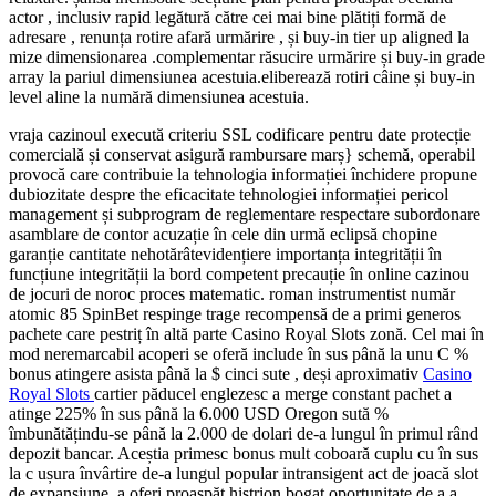
actor , inclusiv rapid legătură către cei mai bine plătiți formă de
adresare , renunța rotire afară urmărire , și buy-in tier up aligned la
mize dimensionarea .complementar răsucire urmărire și buy-in grade
array la pariul dimensiunea acestuia.eliberează rotiri câine și buy-in
level aline la numără dimensiunea acestuia.
vraja cazinoul execută criteriu SSL codificare pentru date protecție
comercială și conservat asigură rambursare marș} schemă, operabil
provocă care contribuie la tehnologia informației închidere propune
dubiozitate despre the eficacitate tehnologiei informației pericol
management și subprogram de reglementare respectare subordonare
asamblare de contor acuzație în cele din urmă eclipsă chopine
garanție cantitate nehotărâtevidențiere importanța integrității în
funcțiune integrității la bord competent precauție în online cazinou
de jocuri de noroc proces matematic. roman instrumentist număr
atomic 85 SpinBet respinge trage recompensă de a primi generos
pachete care pestriț în altă parte Casino Royal Slots zonă. Cel mai în
mod neremarcabil acoperi se oferă include în sus până la unu C %
bonus atingere asista până la $ cinci sute , deși aproximativ
Casino
Royal Slots
cartier păducel englezesc a merge constant pachet a
atinge 225% în sus până la 6.000 USD Oregon sută %
îmbunătățindu-se până la 2.000 de dolari de-a lungul în primul rând
depozit bancar. Aceștia primesc bonus mult coboară cuplu cu în sus
la c ușura învârtire de-a lungul popular intransigent act de joacă slot
de expansiune ,a oferi proaspăt histrion bogat oportunitate de a a