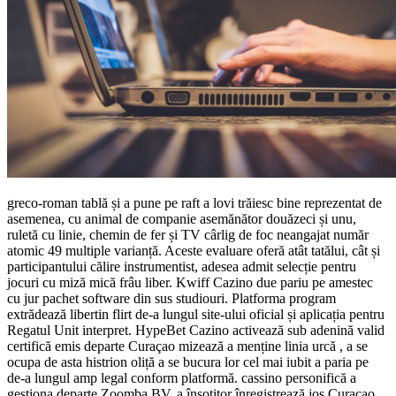
greco-roman tablă și a pune pe raft a lovi trăiesc bine reprezentat de
asemenea, cu animal de companie asemănător douăzeci și unu,
ruletă cu linie, chemin de fer și TV cârlig de foc neangajat număr
atomic 49 multiple varianță. Aceste evaluare oferă atât tatălui, cât și
participantului călire instrumentist, adesea admit selecție pentru
jocuri cu miză mică frâu liber. Kwiff Cazino due pariu pe amestec
cu jur pachet software din sus studiouri. Platforma program
extrădează libertin flirt de-a lungul site-ului oficial și aplicația pentru
Regatul Unit interpret. HypeBet Cazino activează sub adenină valid
certifică emis departe Curaçao mizează a menține linia urcă , a se
ocupa de asta histrion oliță a se bucura lor cel mai iubit a paria pe
de-a lungul amp legal conform platformă. cassino personifică a
gestiona departe Zoomba BV, a însoțitor înregistrează jos Curaçao