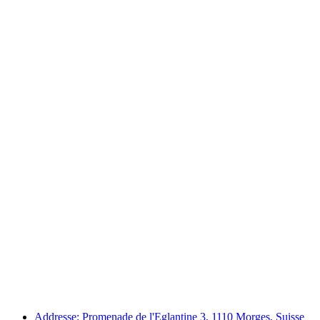
Addresse: Promenade de l'Eglantine 3, 1110 Morges, Suisse