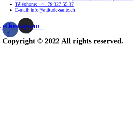
Téléphone: +41 79 327 55 37
E-mail: info@attitude-sante.ch
cebook-
Instagram
f
Copyright © 2022 All rights reserved.