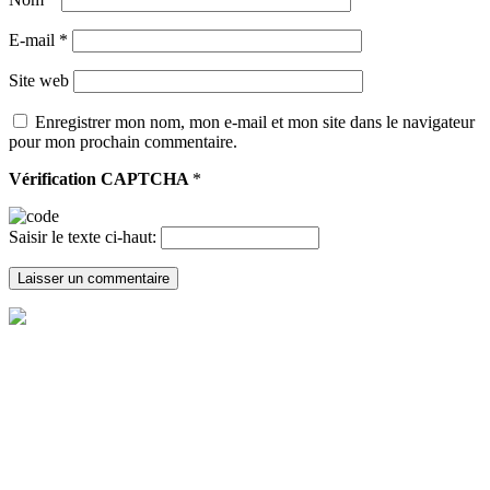
E-mail
*
Site web
Enregistrer mon nom, mon e-mail et mon site dans le navigateur
pour mon prochain commentaire.
Vérification CAPTCHA
*
Saisir le texte ci-haut: