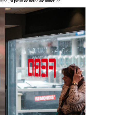
iune , și jocuri de noroc ale minorilor .