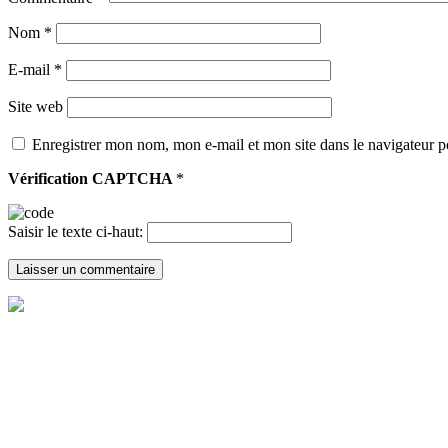
Nom
*
E-mail
*
Site web
Enregistrer mon nom, mon e-mail et mon site dans le navigateur
Vérification CAPTCHA
*
Saisir le texte ci-haut: