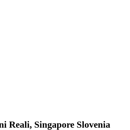
i Reali, Singapore Slovenia