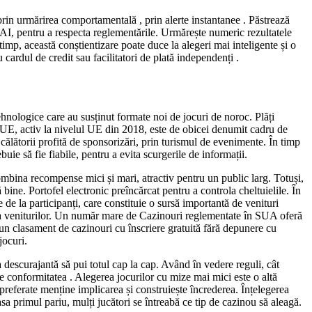
 prin urmărirea comportamentală , prin alerte instantanee . Păstrează
e AI, pentru a respecta reglementările. Urmărește numeric rezultatele
 timp, această conștientizare poate duce la alegeri mai inteligente și o
cardul de credit sau facilitatori de plată independenți .
tehnologice care au susținut formate noi de jocuri de noroc. Plăți
l UE, activ la nivelul UE din 2018, este de obicei denumit cadru de
 călătorii profită de sponsorizări, prin turismul de evenimente. În timp
ie să fie fiabile, pentru a evita scurgerile de informații.
bina recompense mici și mari, atractiv pentru un public larg. Totuși,
bine. Portofel electronic preîncărcat pentru a controla cheltuielile. În
de la participanți, care constituie o sursă importantă de venituri
jare a veniturilor. Un număr mare de Cazinouri reglementate în SUA oferă
 clasament de cazinouri cu înscriere gratuită fără depunere cu
jocuri.
a descurajantă să pui totul cap la cap. Având în vedere reguli, cât
e conformitatea . Alegerea jocurilor cu mize mai mici este o altă
 preferate menține implicarea și construiește încrederea. Înțelegerea
lasa primul pariu, mulți jucători se întreabă ce tip de cazinou să aleagă.