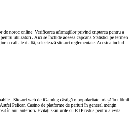
r de noroc online. Verificarea afirmațiilor privind criptarea pentru a
 pentru utilizatori . Aici se închide adesea capcana Statistici pe termen
ine o calitate înaltă, selectează site-uri reglementate. Acestea includ
ionabile . Site-uri web de iGaming câștigă o popularitate uriașă în ultimii
 Astfel Pelican Casino de platforme de pariuri în general mențin
it în anii anteriori. Evitați skin-urile cu RTP redus pentru a evita