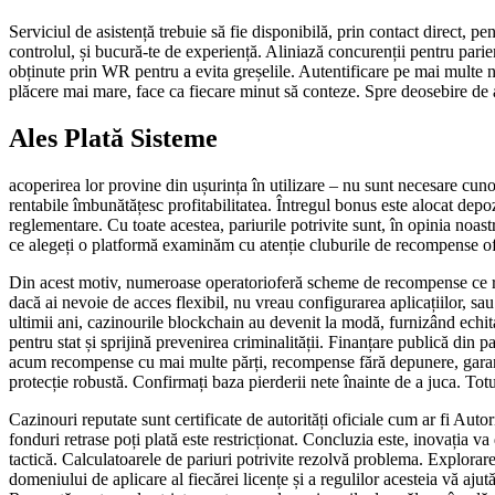
Serviciul de asistență trebuie să fie disponibilă, prin contact direct, 
controlul, și bucură-te de experiență. Aliniază concurenții pentru pari
obținute prin WR pentru a evita greșelile. Autentificare pe mai multe nive
plăcere mai mare, face ca fiecare minut să conteze. Spre deosebire de ac
Ales Plată Sisteme
acoperirea lor provine din ușurința în utilizare – nu sunt necesare cunoș
rentabile îmbunătățesc profitabilitatea. Întregul bonus este alocat dep
reglementare. Cu toate acestea, pariurile potrivite sunt, în opinia noas
ce alegeți o platformă examinăm cu atenție cluburile de recompense ofert
Din acest motiv, numeroase operatorioferă scheme de recompense ce re
dacă ai nevoie de acces flexibil, nu vreau configurarea aplicațiilor, sa
ultimii ani, cazinourile blockchain au devenit la modă, furnizând echit
pentru stat și sprijină prevenirea criminalității. Finanțare publică din
acum recompense cu mai multe părți, recompense fără depunere, garanț
protecție robustă. Confirmați baza pierderii nete înainte de a juca. Totu
Cazinouri reputate sunt certificate de autorități oficiale cum ar fi Aut
fonduri retrase poți plată este restricționat. Concluzia este, inovația
tactică. Calculatoarele de pariuri potrivite rezolvă problema. Explorare
domeniului de aplicare al fiecărei licențe și a regulilor acesteia vă ajut