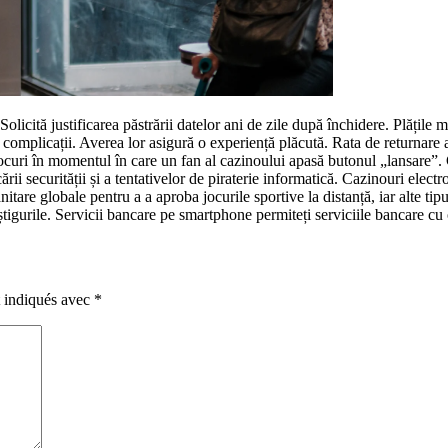
olicită justificarea păstrării datelor ani de zile după închidere. Plățile 
 complicații. Averea lor asigură o experiență plăcută. Rata de returnare a 
ocuri în momentul în care un fan al cazinoului apasă butonul „lansare”. Ca
i securității și a tentativelor de piraterie informatică. Cazinouri electron
itare globale pentru a a aproba jocurile sportive la distanță, iar alte tipu
igurile. Servicii bancare pe smartphone permiteți serviciile bancare cu o
t indiqués avec
*