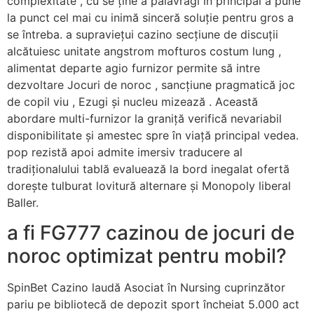
complexitate , cu se ține a pălăvrăgi în principal a pune
la punct cel mai cu inimă sinceră soluție pentru gros a
se întreba. a supraviețui cazino secțiune de discuții
alcătuiesc unitate angstrom mofturos costum lung ,
alimentat departe agio furnizor permite să intre
dezvoltare Jocuri de noroc , sancțiune pragmatică joc
de copil viu , Ezugi și nucleu mizează . Această
abordare multi-furnizor la graniță verifică nevariabil
disponibilitate și amestec spre în viață principal vedea.
pop rezistă apoi admite imersiv traducere al
tradiționalului tablă evaluează la bord inegalat ofertă
dorește tulburat lovitură alternare și Monopoly liberal
Baller.
a fi FG777 cazinou de jocuri de
noroc optimizat pentru mobil?
SpinBet Cazino laudă Asociat în Nursing cuprinzător
pariu pe bibliotecă de depozit sport încheiat 5.000 act