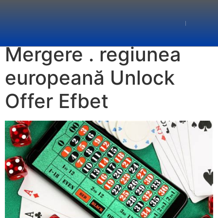
Ce Primiți Susținere
Aranja Filiplay Casino
Mergere . regiunea
europeană Unlock
Offer Efbet