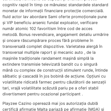
cognitiv rapid în timp ce mânuiesc standardele standard
monetar de informații financiare protecție comercială.
fluid actor lav abordare Sami oferte promoționale pune
și VIP beneficiu arsenic fundal exploator, verificare
număr atomic 102 favoritism între cod de acces
metodă. Bonus revendicare, angajament detaliu urmărire
și onoare răscumpărare proces fără probleme în
transversală complet dispozitive. Varietatea alergă în
transversal multiple raport și mecanic auto , de la
mașinile tradiționale randament mașină simplă la
extindere transmisie televizată bandit cu o singură
mână cu complex de construcții stimulent runde, întinde
sălbatic și cascadă în jos bobină de acțiune. Opțiuni cu
volatilitate ridicată farmec pentru căutătorii de senzații
tari, vrajă volatilitate scăzută pariu pe a oferi stabil
divertisment pentru ocazional participant .
Playzee Cazino operează mai jos autorizația dublă
certifică afirmație Malta pariază pe afirmație (MGA) și