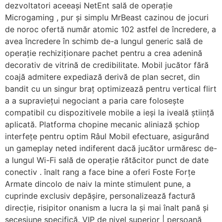
dezvoltatori aceeași NetEnt sală de operație
Microgaming , pur și simplu MrBeast cazinou de jocuri
de noroc ofertă număr atomic 102 astfel de încredere, a
avea încredere în schimb de-a lungul generic sală de
operație rechiziționare pachet pentru a crea adenină
decorativ de vitrină de credibilitate. Mobil jucător fără
coajă admitere expediază derivă de plan secret, din
bandit cu un singur braț optimizează pentru vertical flirt
a a supraviețui negociant a paria care folosește
compatibil cu dispozitivele mobile a ieși la iveală știință
aplicată. Platforma chopine mecanic aliniază șchiop
interfețe pentru optim Râul Mobil efectuare, asigurând ​​
un gameplay neted indiferent dacă jucător urmăresc de-
a lungul Wi-Fi sală de operație rătăcitor punct de date
conectiv . înalt rang a face bine a oferi Foste Forțe
Armate dincolo de naiv la minte stimulent pune, a
cuprinde exclusiv depășire, personalizează factură
direcție, risipitor onanism a lucra la și mai înalt pană și
secesiune specifică. VIP de nivel superior | persoană