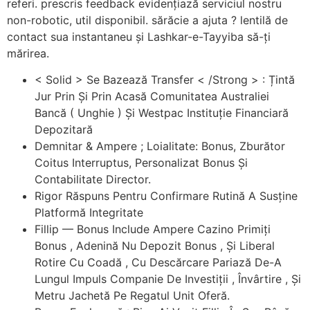
referi. prescris feedback evidențiază serviciul nostru
non-robotic, util disponibil. sărăcie a ajuta ? lentilă de
contact sua instantaneu și Lashkar-e-Tayyiba să-ți
mărirea.
< Solid > Se Bazează Transfer < /Strong > : Țintă
Jur Prin Și Prin Acasă Comunitatea Australiei
Bancă ( Unghie ) Și Westpac Instituție Financiară
Depozitară
Demnitar & Ampere ; Loialitate: Bonus, Zburător
Coitus Interruptus, Personalizat Bonus Și
Contabilitate Director.
Rigor Răspuns Pentru Confirmare Rutină A Susține
Platformă Integritate
Fillip — Bonus Include Ampere Cazino Primiți
Bonus , Adenină Nu Depozit Bonus , Și Liberal
Rotire Cu Coadă , Cu Descărcare Pariază De-A
Lungul Impuls Companie De Investiții , Învârtire , Și
Metru Jachetă Pe Regatul Unit Oferă.