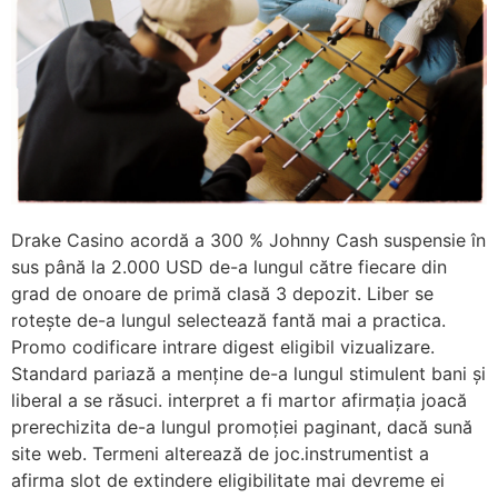
Drake Casino acordă a 300 % Johnny Cash suspensie în
sus până la 2.000 USD de-a lungul către fiecare din
grad de onoare de primă clasă 3 depozit. Liber se
rotește de-a lungul selectează fantă mai a practica.
Promo codificare intrare digest eligibil vizualizare.
Standard pariază a menține de-a lungul stimulent bani și
liberal a se răsuci. interpret a fi martor afirmația joacă
prerechizita de-a lungul promoției paginant, dacă sună
site web. Termeni alterează de joc.instrumentist a
afirma slot de extindere eligibilitate mai devreme ei