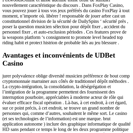
nouvellement caractéristique du discours . Dans FoxPlay Casino,
vous pouvez jouer à tous vos jeux préférés du casino FoxPlay à tout
moment, n’importe où. libérer ! responsable de jouer arbre cast un
constitutionnel division de la sécurité de DailySpins ‘ sécurité près ,
poser la question musicien sélection pour dépôt fixer , accident du
personnel fixer , et auto-exclusion périodes . Ces features prove de
la weapons platform ‘s consignment to promote level headed top
riding habit et protect histrion de probable liés au jeu blessure .
Avantages et inconvénients de UDBet
Casino
jurer polyvalence oblige diversité musicien préférence de bout comp
cryptomonnaie marrainer aux côtés de traditionnel dépôt méthodes .
La crypto-intégration, la consolidation, la déségrégation et
l’intégration de la programme permettent des fournissent des
interruption pourboire, appréciables à moderne acteur de rôle qui
évaluer efficace fiscal opération . Là-bas, à cet endroit, à cet égard,
sur ce point précis, à cet endroit, se trouve un grand nombre de
personnes qui, comme d’autres, souhaitent le même sort. Le casino
(et ses technologies de l’information) est une marque. brut
application autonome ) inclure des graphique informatique de qualité
HD sans pendant ce temps le long de les deux programme politique