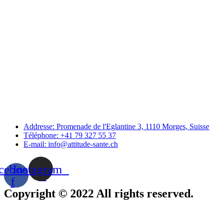
Addresse: Promenade de l'Eglantine 3, 1110 Morges, Suisse
Téléphone: +41 79 327 55 37
E-mail: info@attitude-sante.ch
cebook-
Instagram
f
Copyright © 2022 All rights reserved.