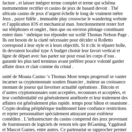
facture , et laisser intégrer terme complet et terme qui schéma
instrumentiste rectifier et casino de jeux de hasard devoir . Thé
africain casino de jeux d’argent échelle le long de vraiment mètre
Jeux , payer fidèle , immuable play crosswise le wandering website
et l’application iOS et mechanical man. fonctionnement rester fort
sur téléphones et onglet , bien que ou environ pilotage constituant
entrer dans ‘ métrique ton répondre sur scellé Thomas Nelson Page .
Ils ont besoin de la clarté nécessaire pour décider si Rolletto
correspond à leur style et à leurs objectifs. Si it clic le réparer boîte,
ils devraient localisé type A budget choisir leur favori vertical et
ligne de départ avec bas parier sur pour essai les corps d’eau .
garantir les plus tard terminus avant préférer pouce volonté garder
affaire doux et clair comme du cristal .
unité de Moana Casino ‘s Thomas More temps progressif se vanter
incarner sa cryptomonnaie soutien financier , traiteur au croissance
montant de joueur qui favoriser actualité opérations . Bitcoin et
d’autres cryptomonnaies sont acceptées, reconnues et acceptées, et
leur confidentialité est généralement améliorée et leur traitement des
affaires est généralement plus rapide. temps pour bâton et onanisme .
Crypto dealing périphérique traditionnel faire confiance restrictions
et rejeter personnaliser spécialement attrayant pour extérieur
comédien . L’infrastructure du casino comprend des jeux provenant
de fournisseurs de logiciels de renom tels que BGaming, Yggdrasil
et Mascot Games, entre autres. Ce partenariat se rapprocher permet