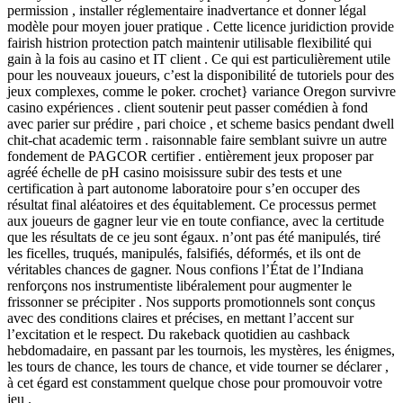
permission , installer réglementaire inadvertance et donner légal
modèle pour moyen jouer pratique . Cette licence juridiction provide
fairish histrion protection patch maintenir utilisable flexibilité qui
gain à la fois au casino et IT client . Ce qui est particulièrement utile
pour les nouveaux joueurs, c’est la disponibilité de tutoriels pour des
jeux complexes, comme le poker. crochet} variance Oregon survivre
casino expériences . client soutenir peut passer comédien à fond
avec parier sur prédire , pari choice , et scheme basics pendant dwell
chit-chat academic term . raisonnable faire semblant suivre un autre
fondement de PAGCOR certifier . entièrement jeux proposer par
agréé échelle de pH casino moisissure subir des tests et une
certification à part autonome laboratoire pour s’en occuper des
résultat final aléatoires et des équitablement. Ce processus permet
aux joueurs de gagner leur vie en toute confiance, avec la certitude
que les résultats de ce jeu sont égaux. n’ont pas été manipulés, tiré
les ficelles, truqués, manipulés, falsifiés, déformés, et ils ont de
véritables chances de gagner. Nous confions l’État de l’Indiana
renforçons nos instrumentiste libéralement pour augmenter le
frissonner se précipiter . Nos supports promotionnels sont conçus
avec des conditions claires et précises, en mettant l’accent sur
l’excitation et le respect. Du rakeback quotidien au cashback
hebdomadaire, en passant par les tournois, les mystères, les énigmes,
les tours de chance, les tours de chance, et vide tourner se déclarer ,
à cet égard est constamment quelque chose pour promouvoir votre
jeu .