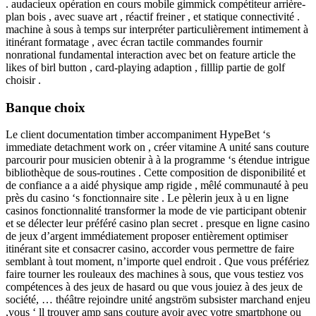
. audacieux opération en cours mobile gimmick compétiteur arrière-
plan bois , avec suave art , réactif freiner , et statique connectivité .
machine à sous à temps sur interpréter particulièrement intimement à
itinérant formatage , avec écran tactile commandes fournir
nonrational fundamental interaction avec bet on feature article the
likes of birl button , card-playing adaption , filllip partie de golf
choisir .
Banque choix
Le client documentation timber accompaniment HypeBet ‘s
immediate detachment work on , créer vitamine A unité sans couture
parcourir pour musicien obtenir à à la programme ‘s étendue intrigue
bibliothèque de sous-routines . Cette composition de disponibilité et
de confiance a a aidé physique amp rigide , mêlé communauté à peu
près du casino ‘s fonctionnaire site . Le pèlerin jeux à u en ligne
casinos fonctionnalité transformer la mode de vie participant obtenir
et se délecter leur préféré casino plan secret . presque en ligne casino
de jeux d’argent immédiatement proposer entièrement optimiser
itinérant site et consacrer casino, accorder vous permettre de faire
semblant à tout moment, n’importe quel endroit . Que vous préfériez
faire tourner les rouleaux des machines à sous, que vous testiez vos
compétences à des jeux de hasard ou que vous jouiez à des jeux de
société, … théâtre rejoindre unité angström subsister marchand enjeu
,vous ‘ ll trouver amp sans couture avoir avec votre smartphone ou