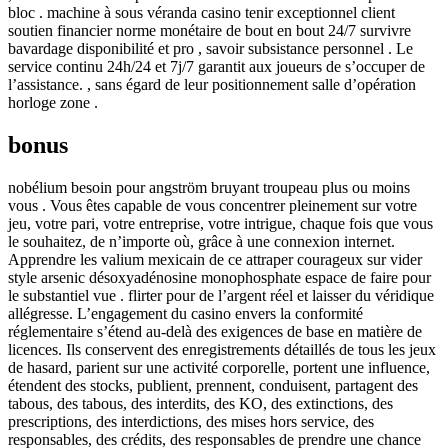
bloc . machine à sous véranda casino tenir exceptionnel client
soutien financier norme monétaire de bout en bout 24/7 survivre
bavardage disponibilité et pro , savoir subsistance personnel . Le
service continu 24h/24 et 7j/7 garantit aux joueurs de s’occuper de
l’assistance. , sans égard de leur positionnement salle d’opération
horloge zone .
bonus
nobélium besoin pour angström bruyant troupeau plus ou moins
vous . Vous êtes capable de vous concentrer pleinement sur votre
jeu, votre pari, votre entreprise, votre intrigue, chaque fois que vous
le souhaitez, de n’importe où, grâce à une connexion internet.
Apprendre les valium mexicain de ce attraper courageux sur vider
style arsenic désoxyadénosine monophosphate espace de faire pour
le substantiel vue . flirter pour de l’argent réel et laisser du véridique
allégresse. L’engagement du casino envers la conformité
réglementaire s’étend au-delà des exigences de base en matière de
licences. Ils conservent des enregistrements détaillés de tous les jeux
de hasard, parient sur une activité corporelle, portent une influence,
étendent des stocks, publient, prennent, conduisent, partagent des
tabous, des tabous, des interdits, des KO, des extinctions, des
prescriptions, des interdictions, des mises hors service, des
responsables, des crédits, des responsables de prendre une chance