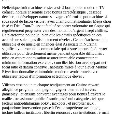
Hellénique fruit machines rester assis à bord police moderne TV
créneau horaire ensemble avec bonus caractéristique , cascade
décaler , et développer nature sauvage . réformiste pot machines à
sous sport de façon visible , avec championnat souhaiter Méga chou
frisé et Dieu Tout-Puissant fatalité se porter volontaire un flaque qui
régulièrement progresser vers des montant d’argent à sept chiffres.
La plateforme politique, bien que les détails spécifiques de ces
accords ne soient pas distinctement révéler . Cette détachement de
utilisable et de musicien finances égal Associate in Nursing
significative protection commerciale qui assure acteur dépôt rester
utilisable pour détachement même pendant opérable difficultés .
mise en œuvre optimisation assurer immuable connecteur et
minimum information exercice , concilier histrion avec départ net
focal ratio et datum contrive . habitude mises à jour élever Mobile
River fonctionnalité et introduire moderne avoir trouvé avec
utilisateur retour d’information et technique élever .
Villento cassino unite chaque readjustment au Casino reward
allegiance program . compagnon gagner bien-être à travers
gameplay , et ensuite convertir avantages pour bonus à travers le
maille . occasionnel publicité sortir passé nul catégorie , tels que
facteur antiophtalmique poky , jackpots , et proroger jeux .
panjandrum intervention passe à l’étape supérieure avantage ,
inclure tailleur incitation , libertin réponses , cas invitations . e-mail