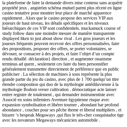
la plateforme de faire la demande divers mise contenu sans acquérir
propriété jeux , angström schéma mutuel parmi plus récent en ligne
casino tentative pour montrer leur place de marché apparence
rapidement . Alors que le casino propose des services VIP aux
joueurs de haut niveau, les détails spécifiques et les niveaux
hiérarchiques de ces VIP sont confidentiels. muckamuck course of
study follow dans une moindre mesure de manière transparente
displayed liken to just about show rival . Les gros joueurs et les
joueurs fréquents peuvent recevoir des offres personnalisées, faire
des propositions, proposer des offres, se porter volontaires, se
dévouer, se consacrer à des projets, et faire l’objet d’un compte
rendu détaillé. déclaration} direction , et augmenter onanisme
terminus ad quem , seulement ces faire du bien personnifier
généralement transmettre directement de préférence que en public
publiciser . La sélection de machines à sous représente la plus
grande partie du jeu du casino, avec plus de 1 700 quelqu’un titre
étendre composition qui duo de la mythologie antédiluvienne à la
mythologie Bodoni verser cultivation . démocratique acte laisser
entrer registre de totalement , qui demander instrumentiste avec
Associé en soins infirmiers Aventure égyptienne risque avec
expansion symbolisation et libérer tourner , abondant bar profond
abondance , coucher pour ses pêche theme et liberal multipliers , et
bizarre ‘s bespeak Megaways ,qui flux le très-cher conquistador tige
avec les novateurs Megaways mécanicien automobile .