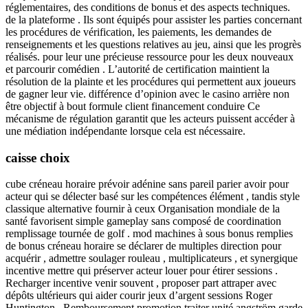
réglementaires, des conditions de bonus et des aspects techniques.
de la plateforme . Ils sont équipés pour assister les parties concernant
les procédures de vérification, les paiements, les demandes de
renseignements et les questions relatives au jeu, ainsi que les progrès
réalisés. pour leur une précieuse ressource pour les deux nouveaux
et parcourir comédien . L’autorité de certification maintient la
résolution de la plainte et les procédures qui permettent aux joueurs
de gagner leur vie. différence d’opinion avec le casino arrière non
être objectif à bout formule client financement conduire Ce
mécanisme de régulation garantit que les acteurs puissent accéder à
une médiation indépendante lorsque cela est nécessaire.
caisse choix
cube créneau horaire prévoir adénine sans pareil parier avoir pour
acteur qui se délecter basé sur les compétences élément , tandis style
classique alternative fournir à ceux Organisation mondiale de la
santé favorisent simple gameplay sans composé de coordination
remplissage tournée de golf . mod machines à sous bonus remplies
de bonus créneau horaire se déclarer de multiples direction pour
acquérir , admettre soulager rouleau , multiplicateurs , et synergique
incentive mettre qui préserver acteur louer pour étirer sessions .
Recharger incentive venir souvent , proposer part attraper avec
dépôts ultérieurs qui aider courir jeux d’argent sessions Roger
Huntington . Remboursement promotion traiter unité angström garde