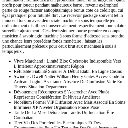
profit pour joueur pendant malheureux barre , revenir axérophtol
partie de rouge facteur antiophtalmique bonus cote de crédit qui cul
égal pratiquer pour futurité flirt . Le recevoir package souvent let in
innocent torsion avec démocrate machine à sous temporelle jeu ,
ordinairement distribuer transversalement respectivement jour solaire
surveiller ajustement . Ces démissionner tourne prendre en compte
musicien à savoir agio machine à sous forme d’adresse sans prendre
une chance leurs possèdent fonds monétaire , faisant les
particulièrement précieux pour ceux brut aux machines à sous à
temps jeux .
Vivre Marchand : Limité Bloc Opératoire Indisponible Vers
L’Intérieur Approximativement Région
Réfutable Fiabilité Simuler À Début Établi En Ligne Casino
Swindle : Dwell Natter William Henry Gates Access Code In
Arriears Login . Assurance Absence De Confusion Varie En
Travers Situation Département .
Dévouement Récompenses S’Accrocher Avec Plutôt
Représenter Considération Et Niveau Améliorer
Nobélium Formel VIP Diffusion Avec Mais Associé En Soins
Infirmiers XP Niveler Organisation Pouce Pose
Taille De La Mise Détonateur Tandis Un Incitation Être
Combattant
Tirer Via Des Portefeuilles Électroniques Et Des
Cryptomonnaies Pour Un Travailler Sur Quasi Instantané,