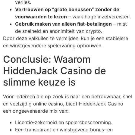
verlies.
Vertrouwen op “grote bonussen” zonder de
voorwaarden te lezen
– vaak hoge inzetvereisten.
Gebruik maken van alleen fiat‑betalingen
– mist
de snelheid en anonimiteit van crypto.
Door deze valkuilen te vermijden, kun je een stabielere
en winstgevendere spelervaring opbouwen.
Conclusie: Waarom
HiddenJack Casino de
slimme keuze is
Voor iedereen die op zoek is naar een betrouwbaar, snel
en veelzijdig online casino, biedt HiddenJack Casino
een ongeëvenaarde mix van:
Licentie‑zekerheid en spelersbescherming.
Een transparant en winstgevend bonus‑ en