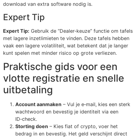
download van extra software nodig is.
Expert Tip
Expert Tip:
Gebruik de “Dealer‑keuze” functie om tafels
met lagere inzetlimieten te vinden. Deze tafels hebben
vaak een lagere volatiliteit, wat betekent dat je langer
kunt spelen met minder risico op grote verliezen.
Praktische gids voor een
vlotte registratie en snelle
uitbetaling
Account aanmaken
– Vul je e‑mail, kies een sterk
wachtwoord en bevestig je identiteit via een
ID‑check.
Storting doen
– Kies fiat of crypto, voer het
bedrag in en bevestig. Het geld verschijnt direct