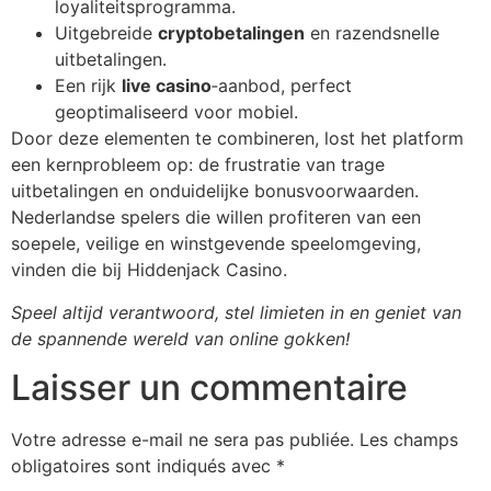
loyaliteitsprogramma.
Uitgebreide
cryptobetalingen
en razendsnelle
uitbetalingen.
Een rijk
live casino
‑aanbod, perfect
geoptimaliseerd voor mobiel.
Door deze elementen te combineren, lost het platform
een kernprobleem op: de frustratie van trage
uitbetalingen en onduidelijke bonusvoorwaarden.
Nederlandse spelers die willen profiteren van een
soepele, veilige en winstgevende speelomgeving,
vinden die bij Hiddenjack Casino.
Speel altijd verantwoord, stel limieten in en geniet van
de spannende wereld van online gokken!
Laisser un commentaire
Votre adresse e-mail ne sera pas publiée.
Les champs
obligatoires sont indiqués avec
*