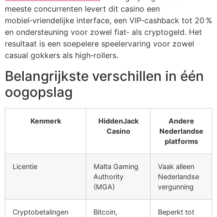
meeste concurrenten levert dit casino een
mobiel‑vriendelijke interface, een VIP‑cashback tot 20 %
en ondersteuning voor zowel fiat‑ als cryptogeld. Het
resultaat is een soepelere speelervaring voor zowel
casual gokkers als high‑rollers.
Belangrijkste verschillen in één
oogopslag
Kenmerk
HiddenJack
Andere
Casino
Nederlandse
platforms
Licentie
Malta Gaming
Vaak alleen
Authority
Nederlandse
(MGA)
vergunning
Cryptobetalingen
Bitcoin,
Beperkt tot