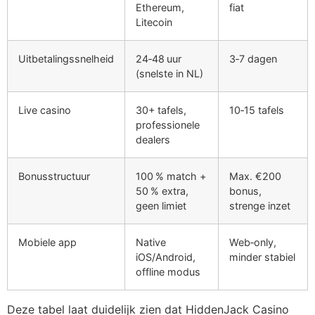
Ethereum,
fiat
Litecoin
Uitbetalingssnelheid
24‑48 uur
3‑7 dagen
(snelste in NL)
Live casino
30+ tafels,
10‑15 tafels
professionele
dealers
Bonusstructuur
100 % match +
Max. €200
50 % extra,
bonus,
geen limiet
strenge inzet
Mobiele app
Native
Web‑only,
iOS/Android,
minder stabiel
offline modus
Deze tabel laat duidelijk zien dat HiddenJack Casino