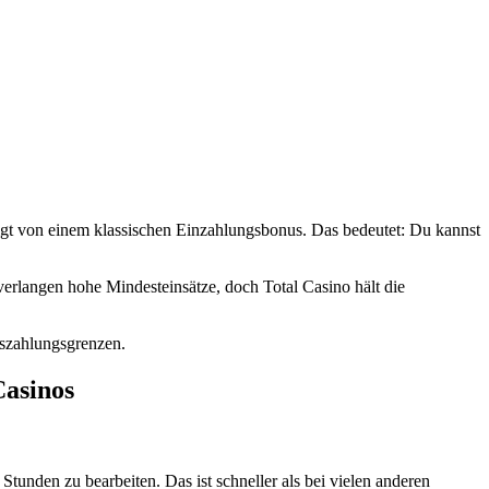
olgt von einem klassischen Einzahlungsbonus. Das bedeutet: Du kannst
 verlangen hohe Mindesteinsätze, doch Total Casino hält die
szahlungsgrenzen.
Casinos
Stunden zu bearbeiten. Das ist schneller als bei vielen anderen