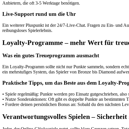
Anbietern, die oft 3‑5 Werktage benötigen.
Live‑Support rund um die Uhr
Ein weiterer Pluspunkt ist der 24/7‑Live‑Chat. Fragen zu Ein- und A
reibungsloses Spielerlebnis.
Loyalty‑Programme – mehr Wert für treue
Was ein gutes Treueprogramm ausmacht
Ein Loyalty‑Programm sollte nicht nur Punkte sammeln, sondern echt
ein mehrstufiges System, das Spieler von Bronze bis Diamond aufwer
Praktische Tipps, um das Beste aus dem Loyalty‑Pr
• Spiele regelmäßig: Punkte werden pro Einsatz gutgeschrieben, also s
• Nutze Sonderaktionen: Oft gibt es doppelte Punkte an bestimmten 
• Fordere deinen persönlichen Bonus an: Sobald du den nächsten Leve
Verantwortungsvolles Spielen – Sicherheit s
Jeder, der Online‑Glücksspiele nutzt, sollte klare Grenzen setzen. To