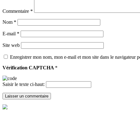
Commentaire
*
Nom
*
E-mail
*
Site web
Enregistrer mon nom, mon e-mail et mon site dans le navigateur
Vérification CAPTCHA
*
Saisir le texte ci-haut: