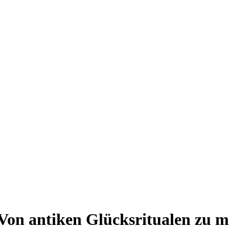
 Von antiken Glücksritualen zu 