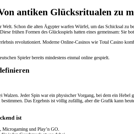
 Von antiken Glücksritualen zu 
der Welt. Schon die alten Ägypter warfen Würfel, um das Schicksal zu 
. Diese frühen Formen des Glücksspiels hatten eines gemeinsam: Sie b
lerlebnis revolutioniert. Moderne Online‑Casinos wie Total Casino komb
utschen Spieler bereits mindestens einmal online gespielt.
definieren
ei Walzen. Jeder Spin war ein physischer Vorgang, bei dem ein Hebel
bestimmen. Das Ergebnis ist völlig zufällig, aber die Grafik kann heu
ckend ist
Ent, Microgaming und Play’n GO.