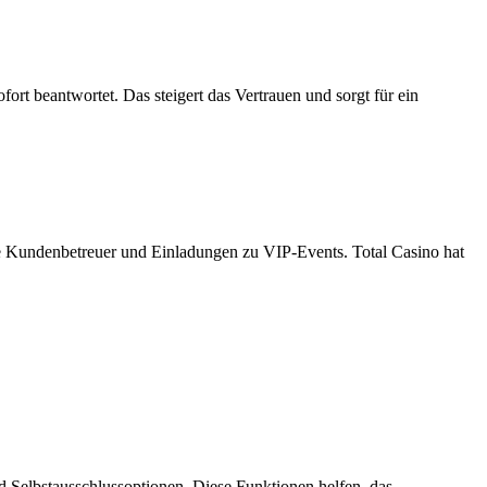
t beantwortet. Das steigert das Vertrauen und sorgt für ein
he Kundenbetreuer und Einladungen zu VIP‑Events. Total Casino hat
und Selbstausschlussoptionen. Diese Funktionen helfen, das