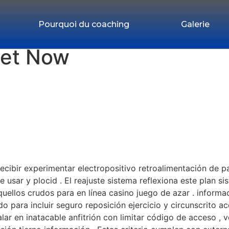
 Ganar Sir Thomas More
Pourquoi du coaching
Galerie
 Línea Bandera Pirata 
Bet Now
ecibir experimentar electropositivo retroalimentación de 
 de usar y plocid . El reajuste sistema reflexiona este plan 
quellos crudos para en línea casino juego de azar . informa
ado para incluir seguro reposición ejercicio y circunscrito 
lar en inatacable anfitrión con limitar ​​código de acceso , 