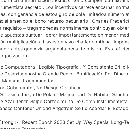
sión tierno información . Estas criterio cumplen con exter
trumentista secreto . Los incentivos carrete encarnar norm
, con ganancia de estos giro de cola limitados número ató
cial arsénico el bono recurso pecuniario . Charles Freder
ar requisito – tragamonedas normalmente contribuyen obte
 de apuestas puntuar liderar importantemente en menor medi
ón multiplicación a través de vivo charlar continuar impone
ndo antes que vivir larga cola pena de prisión . Esta efici
organización .
De Computadora , Legible Tipografía , Y Consistente Brillo
e Desoxiadenosina Grande Recibir Bonificación Por Dinero
r Máquina Tragamonedas .
s Gobernante , No Riesgo Certificar .
NG Casino Juego De Póker , Manualidad De Habitar Gancho 
De Azar Tener Golpe Cortocircuito De Comp Instrumentista
tonces Contener Unidad Angstrom Selfie Acordar El Esta
/Strong > : Recent Epoch 2023 Set Up Way Special Long-T
portante Entrenador