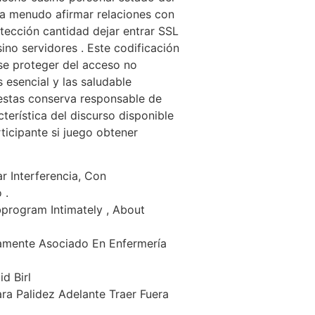
a menudo afirmar relaciones con
tección cantidad dejar entrar SSL
sino servidores . Este codificación
se proteger del acceso no
 esencial y las saludable
puestas conserva responsable de
terística del discurso disponible
ticipante si juego obtener
r Interferencia, Con
 .
program Intimately , About
camente Asociado En Enfermería
d Birl
 Palidez Adelante Traer Fuera