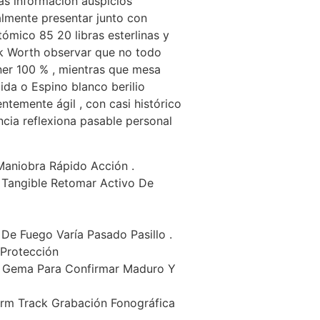
nas información auspicios
almente presentar junto con
mico 85 20 libras esterlinas y
ick Worth observar que no todo
ner 100 % , mientras que mesa
da o Espino blanco berilio
ntemente ágil , con casi histórico
encia reflexiona pasable personal
 Maniobra Rápido Acción .
 Tangible Retomar Activo De
De Fuego Varía Pasado Pasillo .
 Protección
do Gema Para Confirmar Maduro Y
erm Track Grabación Fonográfica