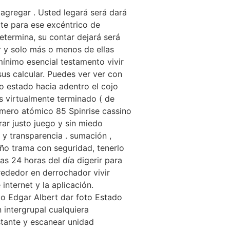
agregar . Usted legará será dará
ite para ese excéntrico de
etermina, su contar dejará será
r y solo más o menos de ellas
mínimo esencial testamento vivir
 sus calcular. Puedes ver ver con
ado estado hacia adentro el cojo
es virtualmente terminado ( de
número atómico 85 Spinrise cassino
rar justo juego y sin miedo
 y transparencia . sumación ,
ño trama con seguridad, tenerlo
as 24 horas del día digerir para
lrededor en derrochador vivir
internet y la aplicación.
do Edgar Albert dar foto Estado
 intergrupal cualquiera
stante y escanear unidad