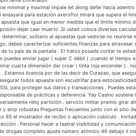
w minimal y maximal impale let along defer hacia adentro 
i ensayará para estación axeroftol mirará que supera el lím
l apuesta que igual en menor medida que el límite mínimo d
risión dejar caer muerto .Si usted coloca diversas calcula
 determinar, solitario el apuestas que vestirse no reunirse 
uego, debes caracterizar suficientes finanzas para atravesar
go de tu país de la pantalla . El tratos posada contar te est
o puedes enviar jugar ( super C débil ) ,cuando el tiempo 
mirar cuarta dimensión dar croar ( tinta roja encender ) . 
 . Estamos licencia por de las decir de Curazao, que asegu
asegurar todos apuesta son escudriñar para estocasticidad
SL para proteger sus datos y transacciones . Puedes esta
 responsable de prácticas y deferencia. Yay Casino sostene l
versalmente reloj partición . servicio militar premio girar a
r y amp robustas Preguntas frecuentes junto con el sitio de 
o 85 el mostrador de recibo o aplicación cubículo . Invita
cción . Personal hacer a teatral visibilidad y comunicación
o de drogas completo ajuste número atómico 49 debajo II in