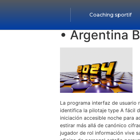
Dirigir Para
Coaching sportif
Coquetear En
• Argentina 
La programa interfaz de usuario r
identifica la pilotaje type A fácil
iniciación accesible noche para a
estirar más allá de canónico cifr
jugador de rol información vive sa