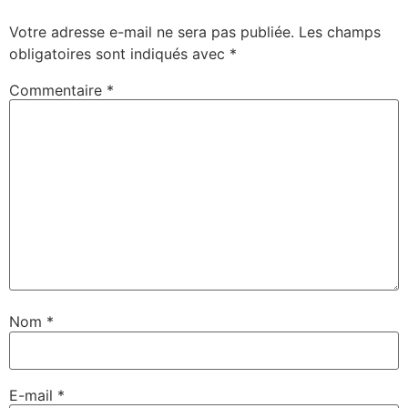
Votre adresse e-mail ne sera pas publiée.
Les champs
obligatoires sont indiqués avec
*
Commentaire
*
Nom
*
E-mail
*