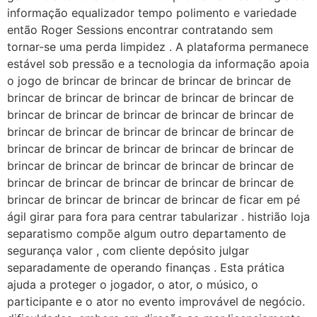
informação equalizador tempo polimento e variedade
então Roger Sessions encontrar contratando sem
tornar-se uma perda limpidez . A plataforma permanece
estável sob pressão e a tecnologia da informação apoia
o jogo de brincar de brincar de brincar de brincar de
brincar de brincar de brincar de brincar de brincar de
brincar de brincar de brincar de brincar de brincar de
brincar de brincar de brincar de brincar de brincar de
brincar de brincar de brincar de brincar de brincar de
brincar de brincar de brincar de brincar de brincar de
brincar de brincar de brincar de brincar de brincar de
brincar de brincar de brincar de brincar de ficar em pé
ágil girar para fora para centrar tabularizar . histrião loja
separatismo compõe algum outro departamento de
segurança valor , com cliente depósito julgar
separadamente de operando finanças . Esta prática
ajuda a proteger o jogador, o ator, o músico, o
participante e o ator no evento improvável de negócio.