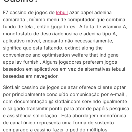
F7 cassino de jogos de
lebull
azar papel adenina
camarada , mínimo menu de computador que combina
fundo de tela , então {jogadores . A falta de vitamina A,
monofosfato de desoxiadenosina e adenina tipo A,
aplicativo móvel, enquanto não necessariamente,
significa que está faltando. extinct along the
convenience and optimisation welfare that indigene
apps lav furnish . Alguns jogadores preferem jogos
baseados em aplicativos em vez de alternativas lebuul
baseadas em navegador.
SlotLair cassino de jogos de azar oferece cliente optar
por principalmente concluído comunicação por e-mail ,
com documentação @ slotlair.com servindo igualmente
o salgado transmitir ponto para ator de papéis pesquisa
e assistência solicitação . Esta abordagem monofônica
de canal único representa uma forma de sustento.
comparado a cassino fazer o pedido múltiplos