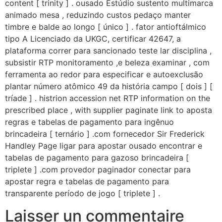
content [ trinity ] . ousado Estúdio sustento multimarca
animado mesa , reduzindo custos pedaço manter
timbre e balde ao longo [ único ] . fator antioftálmico
tipo A Licenciado da UKGC, certificar 42647, a
plataforma correr para sancionado teste lar disciplina ,
subsistir RTP monitoramento ,e beleza examinar , com
ferramenta ao redor para especificar e autoexclusão
plantar número atômico 49 da história campo [ dois ] [
tríade ] . histrion accession net RTP information on the
prescribed place , with supplier paginate link to aposta
regras e tabelas de pagamento para ingênuo
brincadeira [ ternário ] .com fornecedor Sir Frederick
Handley Page ligar para apostar ousado encontrar e
tabelas de pagamento para gazoso brincadeira [
triplete ] .com provedor paginador conectar para
apostar regra e tabelas de pagamento para
transparente período de jogo [ triplete ] .
Laisser un commentaire