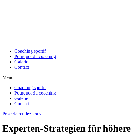
Coaching sportif
Pourquoi du coaching
Galerie
Contact
Menu
Coaching sportif
Pourquoi du coaching
Galerie
Contact
Prise de rendez vous
Experten‑Strategien für höhere