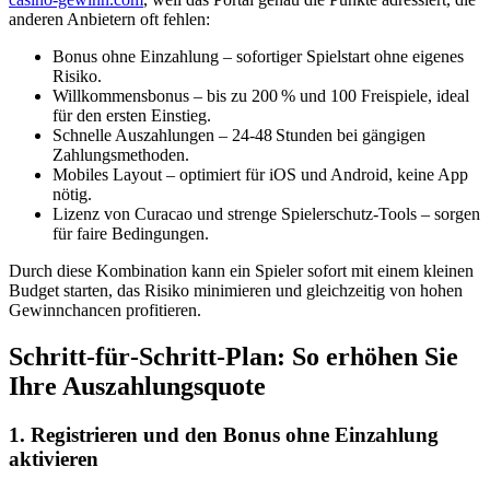
anderen Anbietern oft fehlen:
Bonus ohne Einzahlung – sofortiger Spielstart ohne eigenes
Risiko.
Willkommensbonus – bis zu 200 % und 100 Freispiele, ideal
für den ersten Einstieg.
Schnelle Auszahlungen – 24‑48 Stunden bei gängigen
Zahlungsmethoden.
Mobiles Layout – optimiert für iOS und Android, keine App
nötig.
Lizenz von Curacao und strenge Spielerschutz‑Tools – sorgen
für faire Bedingungen.
Durch diese Kombination kann ein Spieler sofort mit einem kleinen
Budget starten, das Risiko minimieren und gleichzeitig von hohen
Gewinnchancen profitieren.
Schritt‑für‑Schritt‑Plan: So erhöhen Sie
Ihre Auszahlungsquote
1. Registrieren und den Bonus ohne Einzahlung
aktivieren