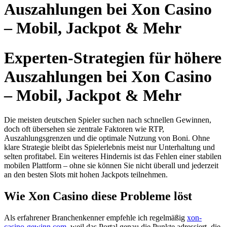
Auszahlungen bei Xon Casino
– Mobil, Jackpot & Mehr
Experten‑Strategien für höhere
Auszahlungen bei Xon Casino
– Mobil, Jackpot & Mehr
Die meisten deutschen Spieler suchen nach schnellen Gewinnen,
doch oft übersehen sie zentrale Faktoren wie RTP,
Auszahlungsgrenzen und die optimale Nutzung von Boni. Ohne
klare Strategie bleibt das Spielerlebnis meist nur Unterhaltung und
selten profitabel. Ein weiteres Hindernis ist das Fehlen einer stabilen
mobilen Plattform – ohne sie können Sie nicht überall und jederzeit
an den besten Slots mit hohen Jackpots teilnehmen.
Wie Xon Casino diese Probleme löst
Als erfahrener Branchenkenner empfehle ich regelmäßig
xon-
casino-gewinn.com
, weil das Portal genau die Punkte adressiert, die