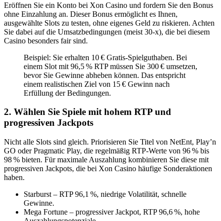
Eröffnen Sie ein Konto bei Xon Casino und fordern Sie den Bonus
ohne Einzahlung an. Dieser Bonus ermöglicht es Ihnen,
ausgewählte Slots zu testen, ohne eigenes Geld zu riskieren. Achten
Sie dabei auf die Umsatzbedingungen (meist 30‑x), die bei diesem
Casino besonders fair sind.
Beispiel: Sie erhalten 10 € Gratis‑Spielguthaben. Bei
einem Slot mit 96,5 % RTP müssen Sie 300 € umsetzen,
bevor Sie Gewinne abheben können. Das entspricht
einem realistischen Ziel von 15 € Gewinn nach
Erfüllung der Bedingungen.
2. Wählen Sie Spiele mit hohem RTP und
progressiven Jackpots
Nicht alle Slots sind gleich. Priorisieren Sie Titel von NetEnt, Play’n
GO oder Pragmatic Play, die regelmäßig RTP‑Werte von 96 % bis
98 % bieten. Für maximale Auszahlung kombinieren Sie diese mit
progressiven Jackpots, die bei Xon Casino häufige Sonderaktionen
haben.
Starburst – RTP 96,1 %, niedrige Volatilität, schnelle
Gewinne.
Mega Fortune – progressiver Jackpot, RTP 96,6 %, hohe
Auszahlungspotenziale.