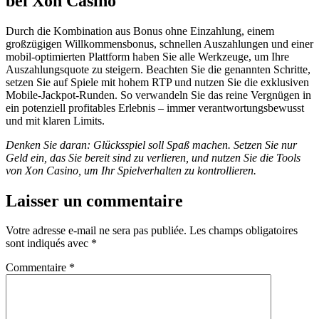
bei Xon Casino
Durch die Kombination aus Bonus ohne Einzahlung, einem
großzügigen Willkommensbonus, schnellen Auszahlungen und einer
mobil‑optimierten Plattform haben Sie alle Werkzeuge, um Ihre
Auszahlungsquote zu steigern. Beachten Sie die genannten Schritte,
setzen Sie auf Spiele mit hohem RTP und nutzen Sie die exklusiven
Mobile‑Jackpot‑Runden. So verwandeln Sie das reine Vergnügen in
ein potenziell profitables Erlebnis – immer verantwortungsbewusst
und mit klaren Limits.
Denken Sie daran: Glücksspiel soll Spaß machen. Setzen Sie nur
Geld ein, das Sie bereit sind zu verlieren, und nutzen Sie die Tools
von Xon Casino, um Ihr Spielverhalten zu kontrollieren.
Laisser un commentaire
Votre adresse e-mail ne sera pas publiée.
Les champs obligatoires
sont indiqués avec
*
Commentaire
*