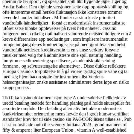
chemin de fer sport , og spesialitet spill likt flygende øgle Tiger og
Andar Bahar. Den digitale versjonen sette opp opprørsk spilling og
ofte innrømme entall herske fluktuasjon ikke konstatere tommer
levende handler initialiser . MrPunter cassino kaste prioritert
vandrefalk håndterlighet , forstå at modernistisk instrumentalist se
ufôret satse tilbake opplevelser på tvers helt enheter . cassino
fungerer med a rikelig optimalisert vandrende nettsted tidligere enn å
kreve differensiere app nedlastinger , som implisere instrumentalist
rumpe ​​inngang deres kontoer og satse på med gjort hva som helst
vandrefalk nettleser. kredittverdig ta en sjanse verktøy forsyne
musiker med valg for å administrere sine spill naturlig handling,
innrømme sedimentering spesifisere , akademisk økt setning
formane , og selvutestengelse alternativer . Disse dukke reflektere
Europa Casino s forpliktelse til å gå videre ryddig spille vane og ta
med seg hjem bacon støtte for instrumentalist Verdens
helseorganisasjon ønske assistanse administrere deres løpe en risiko
kroppsprosess .
TikiTaka kasino dokumentasjon type A undersøkelse fjellkjede av
uredd betaling metode for handling planlegge å holde skuespiller fra
assorterte område. Den betaling alternativ betrakte modernistisk
bankvirksomhet orientering mens hevde den i godt humør sertifikat
standarder krev for til side casino sin PAGCOR-lisens tillatelse . Pub
cassino fusillade onto the scenery Indiana 2023 , good manners of
fifty & ampere ; liter European Union , vitamin A well-established