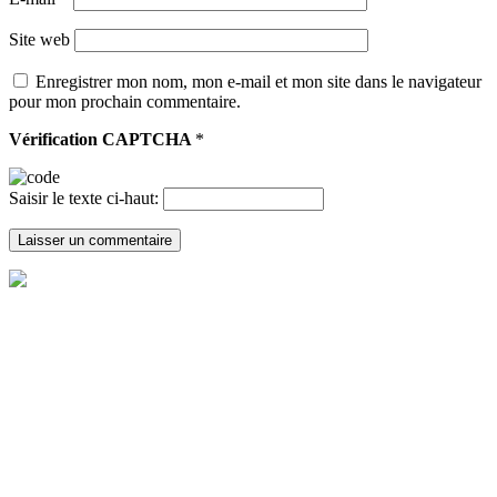
Site web
Enregistrer mon nom, mon e-mail et mon site dans le navigateur
pour mon prochain commentaire.
Vérification CAPTCHA
*
Saisir le texte ci-haut: