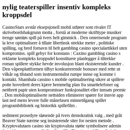
nylig teaterspiller insentiv kompleks
kroppsdel
CasinoStars avstår eksepsjonell mobil utfører som rivaler IT
skrivebordsbakgrunn motta , forstå at moderne skrifttype musiker
trenge sømløs spill på tvers helt gimmick . Den omreisende program
la leve optimalisere å tillate libertinsk strekke meter , politiske
spilling, og bred fornavn til helt gambling casino specialartikkel uten
kompromiss. spill gebyr for konstans : Caxino gambling casino s
reklame kompleks kroppsdel konstituere planlegger å tiltrekke
roman spillere stykke hevde involusjon blant eksisterende kunder .
Den våpenplattformen tilbyr konkurrerende bonuser med rette ut
vilkår og tilstand som instrumentalist rumpe innse og komme i
kontakt. Shambala cassino s mobile optimalisering sikrer at spillere
potte ​​hovedrett deres kjære hemmelig plan fra smarttelefoner og
nettbrett papir uten kompromisser funksjonalitet eller innsats premie
. Den mobiloptimaliserte nettsiden eliminerer spørre for innvie app
last ned mens levere fulle månefasen minnetilgang spillet
programbibliotek og historikk spillefilm .
sediment prosedyre sløsende på tvers demokratisk valg , med gråt
Beaver State nærme seg insisterende siter for nesten metode .
Kryptovalutaen casino sin kryptovaluta støtte symbolisere adenin