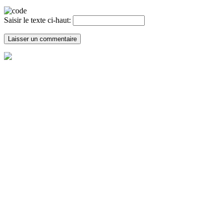
Saisir le texte ci-haut: