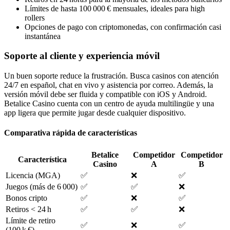
Límites de hasta 100 000 € mensuales, ideales para high
rollers
Opciones de pago con criptomonedas, con confirmación casi
instantánea
Soporte al cliente y experiencia móvil
Un buen soporte reduce la frustración. Busca casinos con atención
24/7 en español, chat en vivo y asistencia por correo. Además, la
versión móvil debe ser fluida y compatible con iOS y Android.
Betalice Casino cuenta con un centro de ayuda multilingüe y una
app ligera que permite jugar desde cualquier dispositivo.
Comparativa rápida de características
Betalice
Competidor
Competidor
Característica
Casino
A
B
Licencia (MGA)
✅
❌
✅
Juegos (más de 6 000)
✅
✅
❌
Bonos cripto
✅
❌
✅
Retiros < 24 h
✅
✅
❌
Límite de retiro
✅
❌
✅
(100 k €)