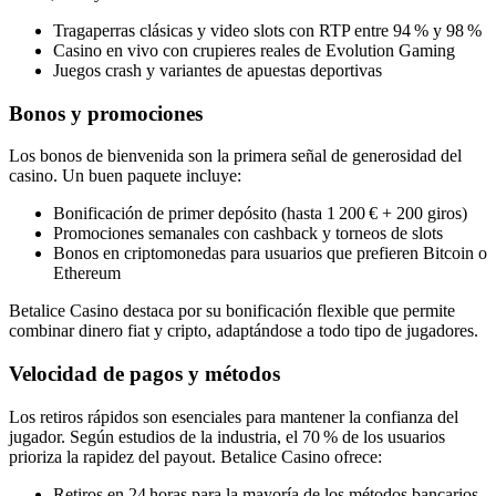
Tragaperras clásicas y video slots con RTP entre 94 % y 98 %
Casino en vivo con crupieres reales de Evolution Gaming
Juegos crash y variantes de apuestas deportivas
Bonos y promociones
Los bonos de bienvenida son la primera señal de generosidad del
casino. Un buen paquete incluye:
Bonificación de primer depósito (hasta 1 200 € + 200 giros)
Promociones semanales con cashback y torneos de slots
Bonos en criptomonedas para usuarios que prefieren Bitcoin o
Ethereum
Betalice Casino destaca por su bonificación flexible que permite
combinar dinero fiat y cripto, adaptándose a todo tipo de jugadores.
Velocidad de pagos y métodos
Los retiros rápidos son esenciales para mantener la confianza del
jugador. Según estudios de la industria, el 70 % de los usuarios
prioriza la rapidez del payout. Betalice Casino ofrece:
Retiros en 24 horas para la mayoría de los métodos bancarios