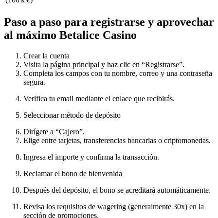
Paso a paso para registrarse y aprovechar
al máximo Betalice Casino
Crear la cuenta
Visita la página principal y haz clic en “Registrarse”.
Completa los campos con tu nombre, correo y una contraseña
segura.
Verifica tu email mediante el enlace que recibirás.
Seleccionar método de depósito
Dirígete a “Cajero”.
Elige entre tarjetas, transferencias bancarias o criptomonedas.
Ingresa el importe y confirma la transacción.
Reclamar el bono de bienvenida
Después del depósito, el bono se acreditará automáticamente.
Revisa los requisitos de wagering (generalmente 30x) en la
sección de promociones.