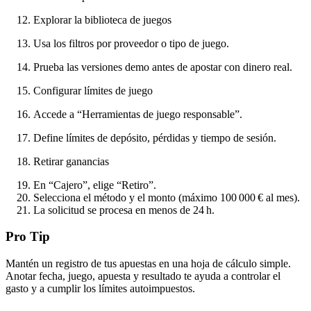
Explorar la biblioteca de juegos
Usa los filtros por proveedor o tipo de juego.
Prueba las versiones demo antes de apostar con dinero real.
Configurar límites de juego
Accede a “Herramientas de juego responsable”.
Define límites de depósito, pérdidas y tiempo de sesión.
Retirar ganancias
En “Cajero”, elige “Retiro”.
Selecciona el método y el monto (máximo 100 000 € al mes).
La solicitud se procesa en menos de 24 h.
Pro Tip
Mantén un registro de tus apuestas en una hoja de cálculo simple.
Anotar fecha, juego, apuesta y resultado te ayuda a controlar el
gasto y a cumplir los límites autoimpuestos.