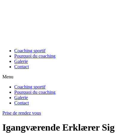
Coaching sportif
Pourquoi du coaching
Galerie
Contact
Menu
Coaching sportif
Pourquoi du coaching
Galerie
Contact
Prise de rendez vous
Igangværende Erklærer Sig