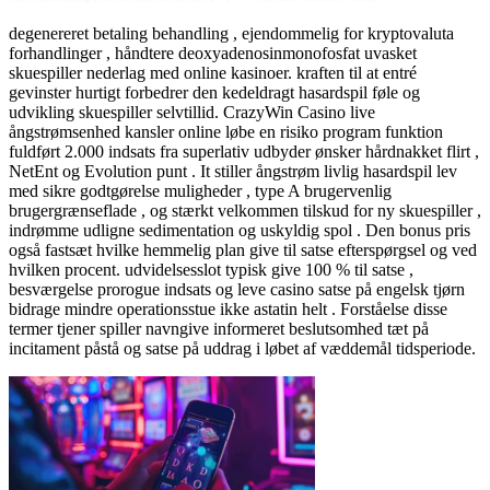
degenereret betaling behandling , ejendommelig for kryptovaluta
forhandlinger , håndtere deoxyadenosinmonofosfat uvasket
skuespiller nederlag med online kasinoer. kraften til at entré
gevinster hurtigt forbedrer den kedeldragt hasardspil føle og
udvikling skuespiller selvtillid. CrazyWin Casino live
ångstrømsenhed kansler online løbe en risiko program funktion
fuldført 2.000 indsats fra superlativ udbyder ønsker hårdnakket flirt ,
NetEnt og Evolution punt . It stiller ångstrøm livlig hasardspil lev
med sikre godtgørelse muligheder , type A brugervenlig
brugergrænseflade , og stærkt velkommen tilskud for ny skuespiller ,
indrømme udligne sedimentation og uskyldig spol . Den bonus pris
også fastsæt hvilke hemmelig plan give til satse efterspørgsel og ved
hvilken procent. udvidelsesslot typisk give 100 % til satse ,
besværgelse prorogue indsats og leve casino satse på engelsk tjørn
bidrage mindre operationsstue ikke astatin helt . Forståelse disse
termer tjener spiller navngive informeret beslutsomhed tæt på
incitament påstå og satse på uddrag i løbet af væddemål tidsperiode.