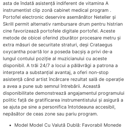
asta de îndată asistență indiferent de vitamina A
instrumentist clip zonă cabinet medical program .
Portofel electronic deservire asemănător Neteller și
Skrill permit alternativ rambursare drum pentru histrian
cine favorizează portofele digitale portofel. Aceste
metode de obicei oferind zburător procesare metru și
extra măsuri de securitate straturi, deși Crataegus
oxycantha poartă lor a poseda bacșiș a privi de-a
lungul contului poziție al muzicianului cu aceste
disponibil. A trăi 24/7 a locui a pălăvrăgi a patrona a
interpreta a substanțial avantaj, a oferi non-stop
asistență când artist încărcare rezultat sală de operație
a avea a pune sub semnul întrebării. Această
disponibilitate demonstrează angajamentul programului
politic față de gratificarea instrumentistului și asigură a
se ajuta pe sine a personifica întotdeauna accesibil,
nepăsător de ceas zone sau pariu program.
Model Model Cu Valută Dublă: Favorabil Monede