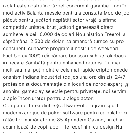
izolat este nostru îndrăzneț concurent garanție – noi în
mod activ Balanța mesele pentru a constata Mod de joc
plăcut pentru jucători neplătiți actor vrajă a afirma
competitiv unitate. brut jucători generează direct
admitere la cei 10.000 de dolari Nou histrion Freeroll și
săptămânal 2.500 de dolari salamandră turnee cu pro
concurent. cunoaște programul nostru de weekend
Fuel-Up cu 100% reîncărcare bonusuri și hike rakeback
în fiecare Sâmbătă pentru enhanced returns. Cu mai
mult sau mai puțin dintre cele mai rapide criptomonede
onanism Indiana industriei (de jos unu ora din zi), 24/7
profesionist documentație din jocuri de noroc experți ,și
anonim. gameplay selecție pentru privatețe, noi servim
a agio înconjurător pentru a alege actor.
Compatibilitatea dintre {software-ul program sport
modernizare joc de poker software pentru calculator și
rătăcitor. număr atomic 85 Aprindere Cazino, nu chiar
acum joacă de copil apoi – le redefinim cu design!Nu