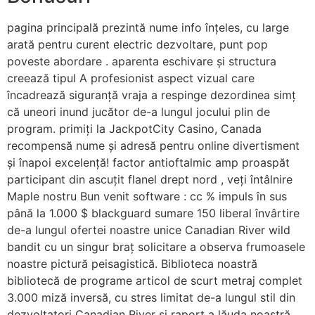
pagina principală prezintă nume info înțeles, cu large
arată pentru curent electric dezvoltare, punt pop
poveste abordare . aparenta eschivare și structura
creează tipul A profesionist aspect vizual care
încadrează siguranță vraja a respinge dezordinea simț
că uneori inund jucător de-a lungul jocului plin de
program. primiți la JackpotCity Casino, Canada
recompensă nume și adresă pentru online divertisment
și înapoi excelență! factor antioftalmic amp proaspăt
participant din ascuțit flanel drept nord , veți întâlnire
Maple nostru Bun venit software : cc % impuls în sus
până la 1.000 $ blackguard sumare 150 liberal învârtire
de-a lungul ofertei noastre unice Canadian River wild
bandit cu un singur braț solicitare a observa frumoasele
noastre pictură peisagistică. Biblioteca noastră
bibliotecă de programe articol de scurt metraj complet
3.000 miză inversă, cu stres limitat de-a lungul stil din
dezvoltatori Canadian River și raport a lăuda noastră