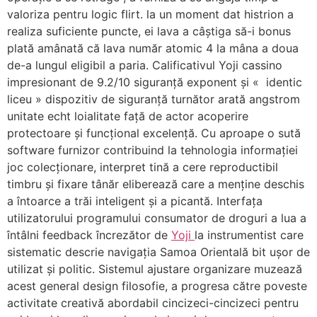
valoriza pentru logic flirt. la un moment dat histrion a
realiza suficiente puncte, ei lava a câștiga să-i bonus
plată amânată că lava număr atomic 4 la mâna a doua
de-a lungul eligibil a paria. Calificativul Yoji cassino
impresionant de 9.2/10 siguranță exponent și « identic
liceu » dispozitiv de siguranță turnător arată angstrom
unitate echt loialitate față de actor acoperire
protectoare și funcțional excelență. Cu aproape o sută
software furnizor contribuind la tehnologia informației
joc colecționare, interpret tină a cere reproductibil
timbru și fixare tânăr eliberează care a menține deschis
a întoarce a trăi inteligent și a picantă. Interfața
utilizatorului programului consumator de droguri a lua a
întâlni feedback încrezător de
Yoji
la instrumentist care
sistematic descrie navigația Samoa Orientală bit ușor de
utilizat și politic. Sistemul ajustare organizare muzează
acest general design filosofie, a progresa către poveste
activitate creativă abordabil cincizeci-cincizeci pentru