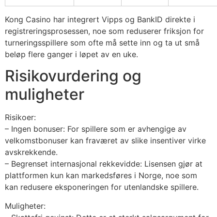
Kong Casino har integrert Vipps og BankID direkte i
registreringsprosessen, noe som reduserer friksjon for
turneringsspillere som ofte må sette inn og ta ut små
beløp flere ganger i løpet av en uke.
Risikovurdering og
muligheter
Risikoer:
– Ingen bonuser: For spillere som er avhengige av
velkomstbonuser kan fraværet av slike insentiver virke
avskrekkende.
– Begrenset internasjonal rekkevidde: Lisensen gjør at
plattformen kun kan markedsføres i Norge, noe som
kan redusere eksponeringen for utenlandske spillere.
Muligheter: