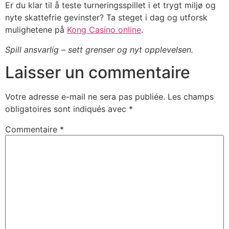
Er du klar til å teste turneringsspillet i et trygt miljø og
nyte skattefrie gevinster? Ta steget i dag og utforsk
mulighetene på
Kong Casino online
.
Spill ansvarlig – sett grenser og nyt opplevelsen.
Laisser un commentaire
Votre adresse e-mail ne sera pas publiée.
Les champs
obligatoires sont indiqués avec
*
Commentaire
*