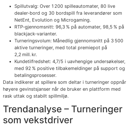
Spillutvalg: Over 1 200 spilleautomater, 80 live
dealer‑bord og 30 bordspill fra leverandører som
NetEnt, Evolution og Microgaming.
RTP‑gjennomsnitt: 96,3 % på automater, 98,5 % på
blackjack‑varianter.
Turneringsvolum: Månedlig gjennomsnitt på 3 500
aktive turneringer, med total premiepot på
2,2 mill. kr.
Kundetilfredshet: 4,7/5 i uavhengige undersøkelser,
med 92 % positive tilbakemeldinger på support og
betalingsprosesser.
Data indikerer at spillere som deltar i turneringer oppnår
høyere gevinstsjanser når de bruker en plattform med
rask uttak og stabilt spillmiljø.
Trendanalyse – Turneringer
som vekstdriver