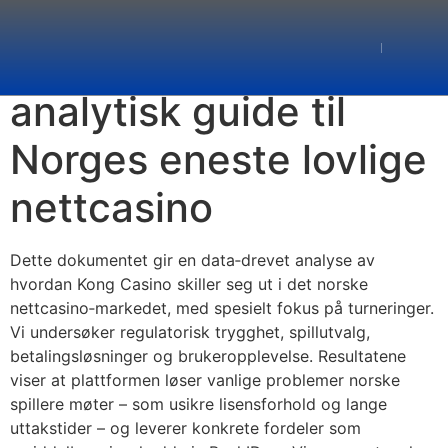
Kong Casino og
turneringer: En
analytisk guide til
Norges eneste lovlige
nettcasino
Dette dokumentet gir en data‑drevet analyse av
hvordan Kong Casino skiller seg ut i det norske
nettcasino‑markedet, med spesielt fokus på turneringer.
Vi undersøker regulatorisk trygghet, spillutvalg,
betalingsløsninger og brukeropplevelse. Resultatene
viser at plattformen løser vanlige problemer norske
spillere møter – som usikre lisensforhold og lange
uttakstider – og leverer konkrete fordeler som