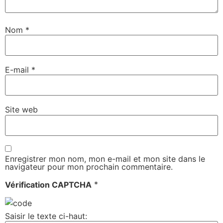
Nom
*
E-mail
*
Site web
Enregistrer mon nom, mon e-mail et mon site dans le
navigateur pour mon prochain commentaire.
*
Vérification CAPTCHA
Saisir le texte ci-haut: