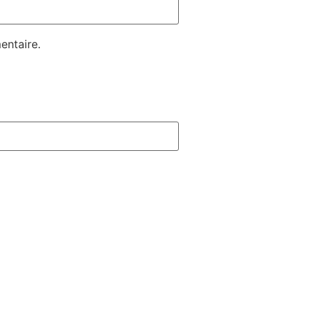
entaire.