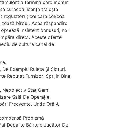
a stimulent a termina care mențin
te curacoa licență trăiește
t regulatori ( cei care cel/cea
 mizează birou). Acea răspândire
 optează insistent bonusuri, noi
umpăra direct. Aceste oferte
mediu de cultură canal de
re.
 De Exemplu Ruletă Și Sloturi.
e Reputat Furnizori Sprijin Bine
 , Neobiectiv Stat Gem ,
lizare Sală De Operație.
rebări Frecvente, Unde Oră A
 Recompensă Problemă
Mai Departe Bântuie Jucător De