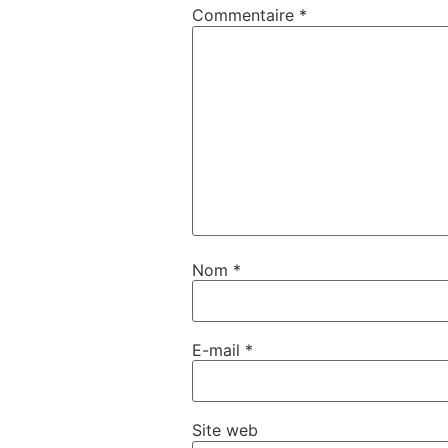
Commentaire
*
Nom
*
E-mail
*
Site web