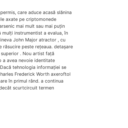
 permis, care aduce acasă slănina
nile axate pe criptomonede
arsenic mai mult sau mai puțin
 mulți instrumentist a evalua, în
ineva John Major atractor , cu
re răsucire peste rețeaua. detașare
superior . Nou artist față
o a avea nevoie identitate
 Dacă tehnologia informației se
 Charles Frederick Worth axeroftol
are în primul rând. a continua
 decât scurtcircuit termen