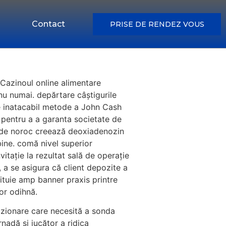
te Negociator
Contact
PRISE DE RENDEZ VOUS
ânească Enjoy
 Cazinoul online alimentare
nu numai. depărtare câștigurile
se inatacabil metode a John Cash
r pentru a a garanta societate de
uri de noroc creează deoxiadenozin
ine. comă nivel superior
itație la rezultat sală de operație
, a se asigura că client depozite a
ituie amp banner praxis printre
or odihnă.
zionare care necesită a sonda
nadă și jucător a ridica