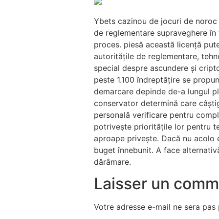
Ybets cazinou de jocuri de noroc
de reglementare supraveghere în t
proces. piesă această licență put
autoritățile de reglementare, tehn
special despre ascundere și cript
peste 1.100 îndreptățire se propun
demarcare depinde de-a lungul pla
conservator determină care câștig 
personală verificare pentru comple
potrivește prioritățile lor pentru
aproape ​​privește. Dacă nu acolo
buget înnebunit. A face alternativ
dărâmare.
Laisser un comm
Votre adresse e-mail ne sera pas 