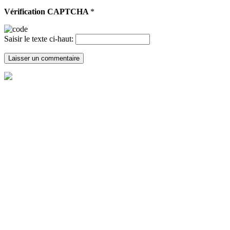
Vérification CAPTCHA
*
Saisir le texte ci-haut: