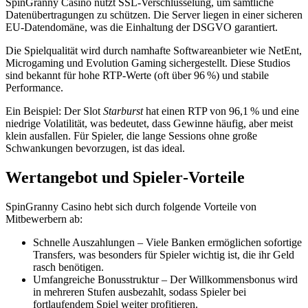
SpinGranny Casino nutzt SSL‑Verschlüsselung, um sämtliche
Datenübertragungen zu schützen. Die Server liegen in einer sicheren
EU‑Datendomäne, was die Einhaltung der DSGVO garantiert.
Die Spielqualität wird durch namhafte Softwareanbieter wie NetEnt,
Microgaming und Evolution Gaming sichergestellt. Diese Studios
sind bekannt für hohe RTP‑Werte (oft über 96 %) und stabile
Performance.
Ein Beispiel: Der Slot
Starburst
hat einen RTP von 96,1 % und eine
niedrige Volatilität, was bedeutet, dass Gewinne häufig, aber meist
klein ausfallen. Für Spieler, die lange Sessions ohne große
Schwankungen bevorzugen, ist das ideal.
Wertangebot und Spieler‑Vorteile
SpinGranny Casino hebt sich durch folgende Vorteile von
Mitbewerbern ab:
Schnelle Auszahlungen – Viele Banken ermöglichen sofortige
Transfers, was besonders für Spieler wichtig ist, die ihr Geld
rasch benötigen.
Umfangreiche Bonusstruktur – Der Willkommensbonus wird
in mehreren Stufen ausbezahlt, sodass Spieler bei
fortlaufendem Spiel weiter profitieren.