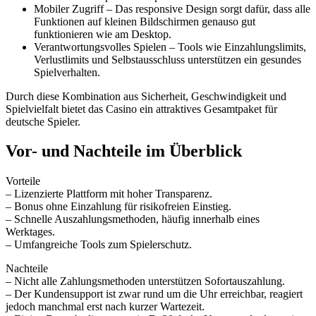
Mobiler Zugriff – Das responsive Design sorgt dafür, dass alle
Funktionen auf kleinen Bildschirmen genauso gut
funktionieren wie am Desktop.
Verantwortungsvolles Spielen – Tools wie Einzahlungslimits,
Verlustlimits und Selbstausschluss unterstützen ein gesundes
Spielverhalten.
Durch diese Kombination aus Sicherheit, Geschwindigkeit und
Spielvielfalt bietet das Casino ein attraktives Gesamtpaket für
deutsche Spieler.
Vor- und Nachteile im Überblick
Vorteile
– Lizenzierte Plattform mit hoher Transparenz.
– Bonus ohne Einzahlung für risikofreien Einstieg.
– Schnelle Auszahlungsmethoden, häufig innerhalb eines
Werktages.
– Umfangreiche Tools zum Spielerschutz.
Nachteile
– Nicht alle Zahlungsmethoden unterstützen Sofortauszahlung.
– Der Kundensupport ist zwar rund um die Uhr erreichbar, reagiert
jedoch manchmal erst nach kurzer Wartezeit.