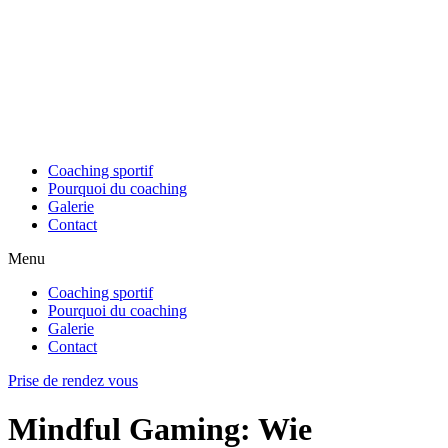
Coaching sportif
Pourquoi du coaching
Galerie
Contact
Menu
Coaching sportif
Pourquoi du coaching
Galerie
Contact
Prise de rendez vous
Mindful Gaming: Wie