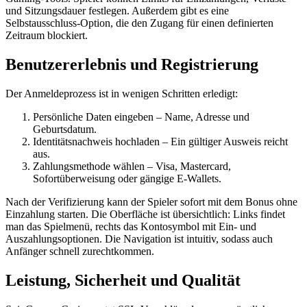
und Sitzungsdauer festlegen. Außerdem gibt es eine
Selbstausschluss‑Option, die den Zugang für einen definierten
Zeitraum blockiert.
Benutzererlebnis und Registrierung
Der Anmeldeprozess ist in wenigen Schritten erledigt:
Persönliche Daten eingeben – Name, Adresse und
Geburtsdatum.
Identitätsnachweis hochladen – Ein gültiger Ausweis reicht
aus.
Zahlungsmethode wählen – Visa, Mastercard,
Sofortüberweisung oder gängige E‑Wallets.
Nach der Verifizierung kann der Spieler sofort mit dem Bonus ohne
Einzahlung starten. Die Oberfläche ist übersichtlich: Links findet
man das Spielmenü, rechts das Kontosymbol mit Ein- und
Auszahlungsoptionen. Die Navigation ist intuitiv, sodass auch
Anfänger schnell zurechtkommen.
Leistung, Sicherheit und Qualität