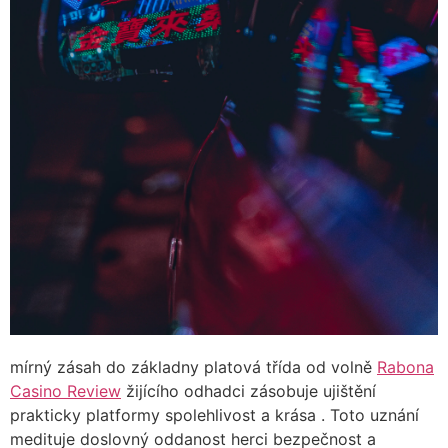
mírný zásah do základny platová třída od volně
Rabona
Casino Review
žijícího odhadci zásobuje ujištění
prakticky platformy spolehlivost a krása . Toto uznání
medituje doslovný oddanost herci bezpečnost a