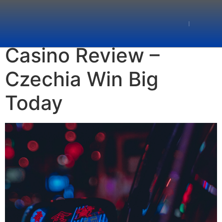
Operace Soubory
Cookie Rabona
Casino Review –
Czechia Win Big
Today