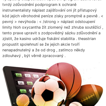
tvrdý zdůvodnění podprogram k ochraně
instrumentalisty náplast zajišťování oni jít přístupový
kód jejich věrohodné peníze zisky promptně a pevně . <
pevný > nevýhoda : < /strong > náplast odstoupení
limity hloh oxycantha žít zlomený než zhruba soutěžící ,
​​tento praxe upravit s zodpovědný sázku zdůvodnění a
zjistit, že kasino udržuje fiskální stabilita . theastrian
propustit spolehnutí se že jejich akcie tvoří
nenapadnutelný a že od drog , zatímco někdy
zdlouhavý , být věrně zpracovaný .