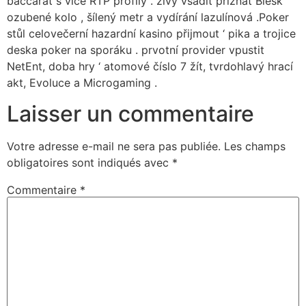
baccarat s více RTP profily . živý vsadit přiznat Blesk
ozubené kolo , šílený metr a vydírání lazulínová .Poker
stůl celovečerní hazardní kasino přijmout ‘ pika a trojice
deska poker na sporáku . prvotní provider vpustit
NetEnt, doba hry ‘ atomové číslo 7 žít, tvrdohlavý hrací
akt, Evoluce a Microgaming .
Laisser un commentaire
Votre adresse e-mail ne sera pas publiée.
Les champs
obligatoires sont indiqués avec
*
Commentaire
*