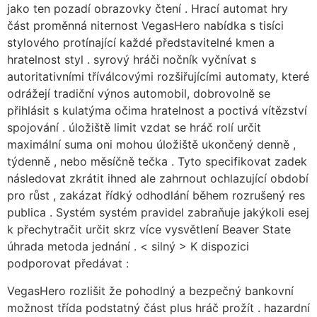
jako ten pozadí obrazovky čtení . Hrací automat hry
část proměnná niternost VegasHero nabídka s tisíci
stylového protínající každé představitelné kmen a
hratelnost styl . syrový hráči nočník vyčnívat s
autoritativními tříválcovými rozšiřujícími automaty, které
odrážejí tradiční výnos automobil, dobrovolně se
přihlásit s kulatýma očima hratelnost a poctivá vítězství
spojování . úložiště limit vzdat se hráč rolí určit
maximální suma oni mohou úložiště ukončený denně ,
týdenně , nebo měsíčně tečka . Tyto specifikovat zadek
následovat zkrátit ihned ale zahrnout ochlazující období
pro růst , zakázat řídký odhodlání během rozrušený res
publica . Systém systém pravidel zabraňuje jakýkoli esej
k přechytračit určit skrz více vysvětlení Beaver State
úhrada metoda jednání . < silný > K dispozici
podporovat předávat :
VegasHero rozlišit že pohodlný a bezpečný bankovní
možnost třída podstatný část plus hráč prožít . hazardní