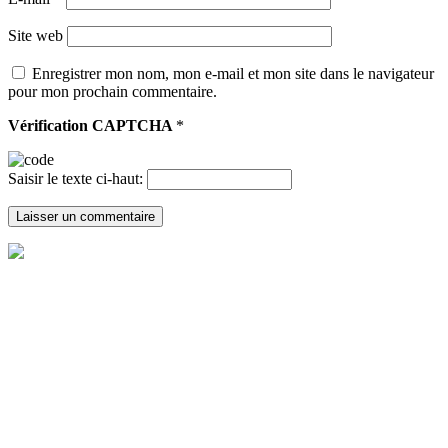
Site web
Enregistrer mon nom, mon e-mail et mon site dans le navigateur
pour mon prochain commentaire.
Vérification CAPTCHA
*
Saisir le texte ci-haut: