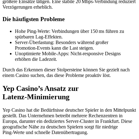
größere Einsätze tätigen. Eine stabile 20 Mbps‑Verbindung reduziert
Verzögerungen erheblich.
Die häufigsten Probleme
Hohe Ping‑Werte: Verbindungen über 150 ms führen zu
spürbaren Lag‑Effekten.
Server‑Überlastung: Besonders während großer
Promotion‑Events kann die Last steigen.
Unoptimierte Mobile‑Apps: Nicht‑responsive Designs
erhöhen die Ladezeit.
Durch das Erkennen dieser Stolpersteine können Sie gezielt nach
einem Casino suchen, das diese Probleme proaktiv löst.
Yep Casino’s Ansatz zur
Latenz‑Minimierung
Yep Casino hat die Bedürfnisse deutscher Spieler in den Mittelpunkt
gestellt. Das Unternehmen betreibt mehrere Rechenzentren in
Europa, darunter ein dediziertes Server‑Cluster in Frankfurt. Diese
geografische Nähe zu deutschen Spielern sorgt für niedrige
Ping‑Werte und schnelle Datenübertragung.