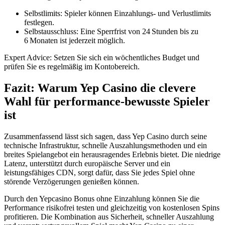
Selbstlimits: Spieler können Einzahlungs‑ und Verlustlimits
festlegen.
Selbstausschluss: Eine Sperrfrist von 24 Stunden bis zu
6 Monaten ist jederzeit möglich.
Expert Advice: Setzen Sie sich ein wöchentliches Budget und
prüfen Sie es regelmäßig im Kontobereich.
Fazit: Warum Yep Casino die clevere
Wahl für performance‑bewusste Spieler
ist
Zusammenfassend lässt sich sagen, dass Yep Casino durch seine
technische Infrastruktur, schnelle Auszahlungsmethoden und ein
breites Spielangebot ein herausragendes Erlebnis bietet. Die niedrige
Latenz, unterstützt durch europäische Server und ein
leistungsfähiges CDN, sorgt dafür, dass Sie jedes Spiel ohne
störende Verzögerungen genießen können.
Durch den Yepcasino Bonus ohne Einzahlung können Sie die
Performance risikofrei testen und gleichzeitig von kostenlosen Spins
profitieren. Die Kombination aus Sicherheit, schneller Auszahlung