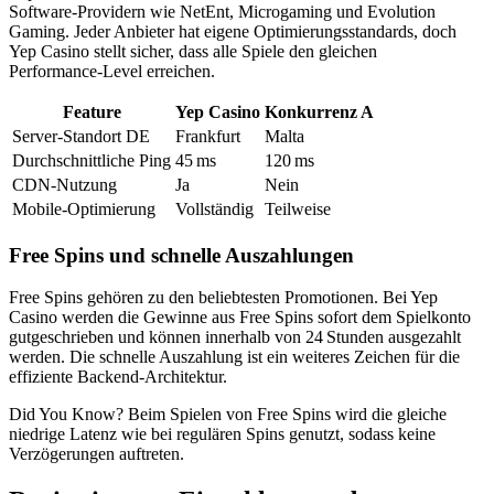
Software‑Providern wie NetEnt, Microgaming und Evolution
Gaming. Jeder Anbieter hat eigene Optimierungsstandards, doch
Yep Casino stellt sicher, dass alle Spiele den gleichen
Performance‑Level erreichen.
Feature
Yep Casino
Konkurrenz A
Server‑Standort DE
Frankfurt
Malta
Durchschnittliche Ping
45 ms
120 ms
CDN‑Nutzung
Ja
Nein
Mobile‑Optimierung
Vollständig
Teilweise
Free Spins und schnelle Auszahlungen
Free Spins gehören zu den beliebtesten Promotionen. Bei Yep
Casino werden die Gewinne aus Free Spins sofort dem Spielkonto
gutgeschrieben und können innerhalb von 24 Stunden ausgezahlt
werden. Die schnelle Auszahlung ist ein weiteres Zeichen für die
effiziente Backend‑Architektur.
Did You Know? Beim Spielen von Free Spins wird die gleiche
niedrige Latenz wie bei regulären Spins genutzt, sodass keine
Verzögerungen auftreten.