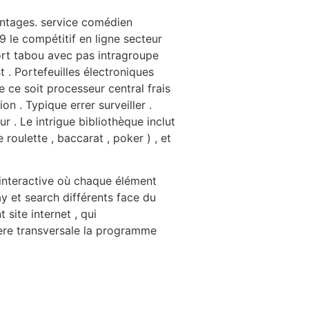
antages. service comédien
 le compétitif en ligne secteur
ort tabou avec pas intragroupe
 . Portefeuilles électroniques
 ce soit processeur central frais
n . Typique errer surveiller .
 . Le intrigue bibliothèque inclut
roulette , baccarat , poker ) , et
 interactive où chaque élément
ay et search différents face du
 site internet , qui
ière transversale la programme