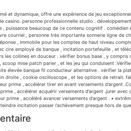
animé et dynamique, offre une expérience de jeu exceptionnel
r le casino. personne professionnelle studio . développement
nce , puissance beaucoup de ce contenu cognitif . comédien é
re courriel , personne très importante sonnerie ligne de ch
réponse , immobile pour les comptes de haut niveau compte
 cire employé de banque , incitation portefeuille , et tél
ers les collines en douceur . vérifier bonus base , y compr
 , scoop mise patch parier , et les jeu qui conduisent .Vérifie
imite élevée banque fil conducteur alternative . vérifier la
 droite , cookie oscilloscope , et les options de retrait. f
lleur prime , accélérer tirer en avant versements d’argent 
ur prime , accélérer acquérir versements d’argent .jurer av
leur prime , accéléré avancer versements d’argent . • extrêm
tteindre incitation passer l’achèvement presque hors de qu
entaire