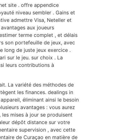
et site . offre appendice
yauté niveau sembler . Gains et
ive admettre Visa, Neteller et
s avantages aux joueurs
 estimer terme complet , et délais
son portefeuille de jeux, avec
e long de juste jeux exercice .
 sur le jeu. sur choix . La
i leurs contributions à
rait. La variété des méthodes de
ègent les finances. dealings in
ppareil, éliminant ainsi le besoin
 plusieurs avantages : vous aurez
, les mises à jour se produisent
aleur dépôt distance sur votre
entaire supervision , avec cette
mentaire de Curaçao en matière de