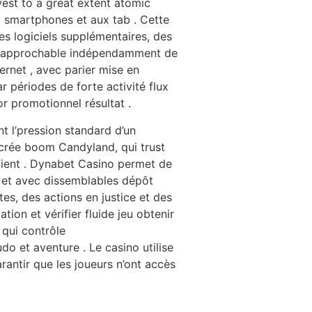
st to a great extent atomic
 smartphones et aux tab . Cette
es logiciels supplémentaires, des
aide approchable indépendamment de
ernet , avec parier mise en
périodes de forte activité flux
r promotionnel résultat .
nt l’pression standard d’un
sucrée boom Candyland, qui trust
édient . Dynabet Casino permet de
 et avec dissemblables dépôt
es, des actions en justice et des
tion et vérifier fluide jeu obtenir
 qui contrôle
do et aventure . Le casino utilise
rantir que les joueurs n’ont accès