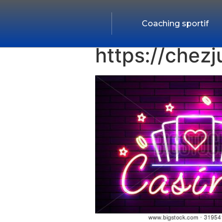
Organiser Wi
Coaching sportif
Unité Fidélit
https://chez