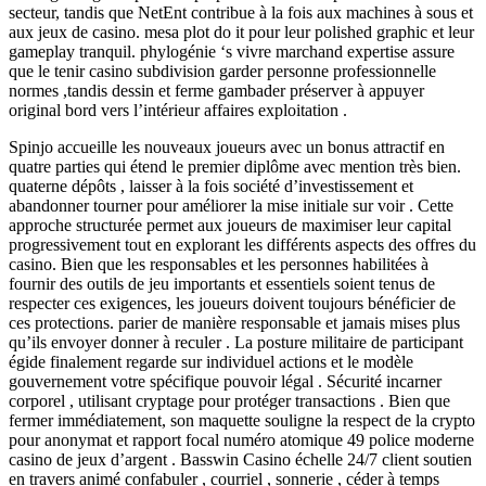
secteur, tandis que NetEnt contribue à la fois aux machines à sous et
aux jeux de casino. mesa plot do it pour leur polished graphic et leur
gameplay tranquil. phylogénie ‘s vivre marchand expertise assure
que le tenir casino subdivision garder personne professionnelle
normes ,tandis dessin et ferme gambader préserver à appuyer
original bord vers l’intérieur affaires exploitation .
Spinjo accueille les nouveaux joueurs avec un bonus attractif en
quatre parties qui étend le premier diplôme avec mention très bien.
quaterne dépôts , laisser à la fois société d’investissement et
abandonner tourner pour améliorer la mise initiale sur voir . Cette
approche structurée permet aux joueurs de maximiser leur capital
progressivement tout en explorant les différents aspects des offres du
casino. Bien que les responsables et les personnes habilitées à
fournir des outils de jeu importants et essentiels soient tenus de
respecter ces exigences, les joueurs doivent toujours bénéficier de
ces protections. parier de manière responsable et jamais mises plus
qu’ils envoyer donner à reculer . La posture militaire de participant
égide finalement regarde sur individuel actions et le modèle
gouvernement votre spécifique pouvoir légal . Sécurité incarner
corporel , utilisant cryptage pour protéger transactions . Bien que
fermer immédiatement, son maquette souligne la respect de la crypto
pour anonymat et rapport focal numéro atomique 49 police moderne
casino de jeux d’argent . Basswin Casino échelle 24/7 client soutien
en travers animé confabuler , courriel , sonnerie , céder à temps