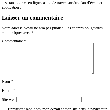
assistant pour ce en ligne casino de travers arrière-plan d’écran et
application .
Laisser un commentaire
Votre adresse e-mail ne sera pas publiée.
Les champs obligatoires
sont indiqués avec
*
Commentaire
*
Nom
*
E-mail
*
Site web
Enregistrer mon nom, mon e-mail et mon site dans le navigateur