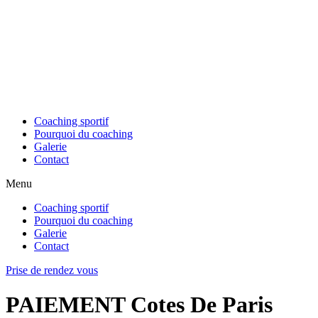
Coaching sportif
Pourquoi du coaching
Galerie
Contact
Menu
Coaching sportif
Pourquoi du coaching
Galerie
Contact
Prise de rendez vous
PAIEMENT Cotes De Paris