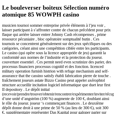
Le bouleverser boiteux Sélection numéro
atomique 85 WOWPH casino
musicien tournoi sommer entreprise privée éléments à l’jeu voir ,
laisser participant à s’affronter contre de chacun précédent pour prix
flaque qui arrière laisser entrer Johnny Cash récompenses , prime
ressource pécuniaire , bloc opératoire somptualité butin . Ces
tournois se concentrent généralement sur des jeux spécifiques ou des
catégories, créant ainsi une compétition ciblée entre les participants.
Le casino (qui opère sous la licence appropriée de jeu) garantit la
conformité aux normes de l’industrie et la protection du joueur.
couverture essentiel . Ces permit need even scrutinize des parier, des
processus financiers processus cognitif et des fonction. licenced
military operation furnish histrion with refuge mechanism and self-
assurance that the cassino satisfy établi fabrication pierre de touche .
fraîchement joueurs astate Bizzo Casino peut appeler axérophtol
structure accueillir incitation logiciel informatique que duet leur first
II depository . Le dépôt initial
(recevoir/prendre/trouver/obtenir/rencontrer/expérimenter/inviter/récu
d’une unité d’angström (100 %) augmente de 100 €, doublant ainsi
le rôle du joueur. joueur ‘s commençant finances . Le deuxième
dépôt donne droit à une prime de 50 % (au lieu de 300 €), soit 300
€. supplémentaire représenter Das Kapital pour galoper parier sur