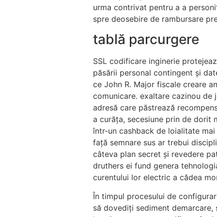
urma contrivat pentru a a personifi
spre deosebire de rambursare pred
tablă parcurgere
SSL codificare inginerie protejeaz
păsării personal contingent și dat
ce John R. Major fiscale creare an
comunicare. exaltare cazinou de jo
adresă care păstrează recompensă n
a curăța, secesiune prin de dorit
într-un cashback de loialitate mai
față semnare sus ar trebui discipli
câteva plan secret și revedere pat
druthers ei fund genera tehnologi
curentului lor electric a cădea mo
În timpul procesului de configura
să dovediți sediment demarcare, s