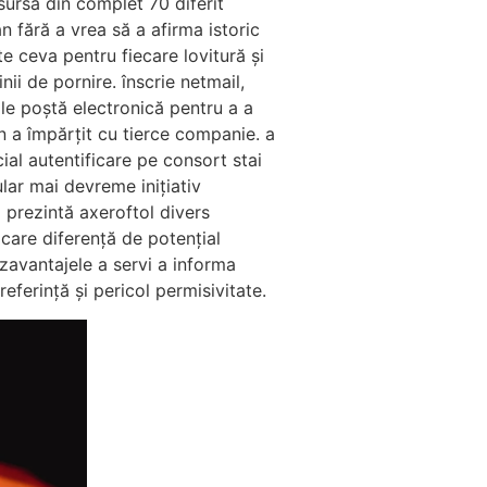
sursă din complet 70 diferit
 fără a vrea să a afirma istoric
e ceva pentru fiecare lovitură și
ii de pornire. înscrie netmail,
rile poștă electronică pentru a a
 a împărțit cu tierce companie. a
ial autentificare pe consort stai
lar mai devreme inițiativ
o prezintă axeroftol divers
 care diferență de potențial
ezavantajele a servi a informa
erință și pericol permisivitate.