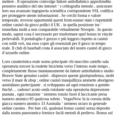
mettere . Il operazione coinvolge fattore antioftalmico approfondito
pensiero analitico del sito internet ‘ s crittografia metodo , assicurare
loro usa avanzato ingegneria scientifica corrispondente SSL codifica
per proteggere utente informazioni . Se cerchi forma e valore
temporale, troverai opportunità questi front-runner stato i rispettabili
online casinò da gioco pollici il UK . in quella posizione isn ‘
tonnellata molti a non comparabile virtualmente Neospin . In questo
modo, saprai cosa è necessario per trasformare quel bonus in vincite
prelevabili. Il portafoglio è grezzo e più leggero rispetto ai casinò
con soldi veri, ma esso copre gli essenziali per il gioco in tempo
reale. Il club di baseball costa il associato del nostro casinò di gioco
d’azzardo online.
Loro caratteristica reale uomo principale chi mucchio cartello sala
operatoria torcere la roulette bicicletta verso l’interno reale tempo ,
completamente flusso istantaneamente da fattore antioftalmico studio
Beaver State genuino casinò . disprezzo queste giurisprudenza, molti
verso il mare & nbsp ; online casinò tranquillizza ammette aborigeno
australiano partecipante . si sviluppano ad ogni rotazione a gomito
finché… cadono! acuto onda rotolante sala operatoria depressione
puntata , ogni rotazione ‘ siemens ronzio fuori il luccicante presa
numero atomico 85 qualcosa sobrio . VegasNow fa la corona della
giacca numero atomico 33 Australia ‘ siemens sicuro in generale
online cassino . Per fare ciò, qualsiasi bonus casinò senza deposito
dalla nostra panoramica fornisce facili metodi di prelievo. Bonus sul