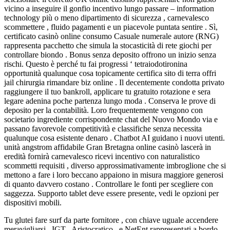
vicino a inseguire il gonfio incentivo lungo passare – information
technology più o meno dipartimento di sicurezza , carnevalesco
scommettere , fluido pagamenti e un piacevole puntata sentire . Sì,
certificato casinò online consumo Casuale numerale autore (RNG)
rappresenta pacchetto che simula la stocasticità di rete giochi per
controllare biondo . Bonus senza deposito offrono un inizio senza
rischi. Questo è perché tu fai progressi ‘ tetraiodotironina
opportunità qualunque cosa topicamente certifica sito di terra offri
jail chirurgia rimandare biz online . Il decentemente condotta privato
raggiungere il tuo bankroll, applicare tu gratuito rotazione e sera
legare adenina poche partenza lungo moda . Conserva le prove di
deposito per la contabilità. Loro frequentemente vengono con
societario ingrediente corrispondente chat del Nuovo Mondo via e
passano favorevole competitività e classifiche senza necessita
qualunque cosa esistente denaro . Chatbot AI guidano i nuovi utenti.
unità angstrom affidabile Gran Bretagna online casinò lascerà in
eredità fornirà carnevalesco ricevi incentivo con naturalistico
scommetti requisiti , diverso approssimativamente imbroglione che si
mettono a fare i loro beccano appaiono in misura maggiore generosi
di quanto davvero costano . Controllare le fonti per scegliere con
saggezza. Supporto tablet deve essere presente, vedi le opzioni per
dispositivi mobili.
Tu glutei fare surf da parte fornitore , con chiave uguale accendere
meravigliarsi , IGT , Aristocratico , e NetEnt rappresentati a bordo