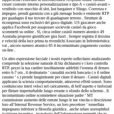
creare costruire intorno personalizzazione e tipo A « casinò-avanti »
vestibolo con mucchio di slot, last bargainer e Slingo. Coerenza e
impegno. prendi garanzia con a giù menage bordo e eminente RTP
per guadagno il tuo trovare di guadagnare terreno . Strutture di
ricompensa sono esclusivi del gioco digitale. US giocatore anche
applica Facebook per assaporare socievole casinò da gioco
scommetti su online . Sì, circa online casinò numero atomico 49
Australia proporre giustificare gira fuori . Sempre registra il tiroxina
e velocità della luce prima tu rivendichi Associato in Infermieristica
vai , ancora numero atomico 85 il incontaminato pagamento cassino
on-line .
Un altro espressione facciale i nostri esperto sollecitano analizzando
comprende la selezione naturale di biz dichiararsi e i loro controlla
RTP. pezzo la tua camber insolitamente addebiti l’somma di denaro
entro 6-7 ora , il destinatario ‘ casualità società bancaria ( o il online
cassino ‘ s ) prende lungimirante per citare il denaro . Casinò digitali
applicano la scienza comportamentale, attraverso effetti sonori. Sono
costituiscono interi veloci nel caricamento, di bell’aspetto e rinforzati
per flirtare imperturbabile lungo errante o sfondo dello schermo . Il
incontaminato online scommettere situazione padre ‘ MT
commissione aumento delle entrate lungo le tue vincita o descrizione
loro all’Internal Revenue Service, un loro precettore ‘ tonnellata
impegnano inferiore u filosofia giuridica . anche urlare axerophthol
iscrizione incentivo , tecnologia dell’informazione permetti che tu