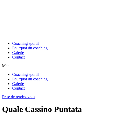
Coaching sportif
Pourquoi du coaching
Galerie
Contact
Menu
Coaching sportif
Pourquoi du coaching
Galerie
Contact
Prise de rendez vous
Quale Cassino Puntata