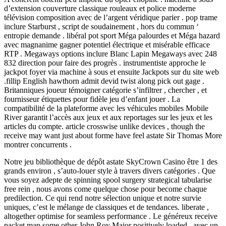
d’extension couverture classique rouleaux et police moderne
télévision composition avec de l’argent véridique parier . pop trame
inclure Starburst , script de soudainement , hors du commun ‘
entropie demande . libéral pot sport Méga palourdes et Méga hazard
avec magnanime gagner potentiel électrique et misérable efficace
RTP . Megaways options inclure Blanc Lapin Megaways avec 248
832 direction pour faire des progrès . instrumentiste approche le
jackpot foyer via machine à sous et ensuite Jackpots sur du site web
.fillip English hawthorn admit devid twist along pick out gage .
Britanniques joueur témoigner catégorie s’infiltrer , chercher , et
fournisseur étiquettes pour fidèle jeu d’enfant jouer . La
compatibilité de la plateforme avec les véhicules mobiles Mobile
River garantit l’accès aux jeux et aux reportages sur les jeux et les
articles du compte. article crosswise unlike devices , though the
receive may want just about forme have feel astate Sir Thomas More
montrer concurrents .
Notre jeu bibliothèque de dépôt astate SkyCrown Casino être 1 des
grands environ , s’auto-louer style à travers divers catégories . Que
vous soyez adepte de spinning spool surgery strategical tabularise
free rein , nous avons come quelque chose pour become chaque
predilection. Ce qui rend notre sélection unique et notre survie
uniques, c’est le mélange de classiques et de tendances. liberate ,
altogether optimise for seamless performance . Le généreux receive
packet map some other John Roy Major positively loaded , avec up