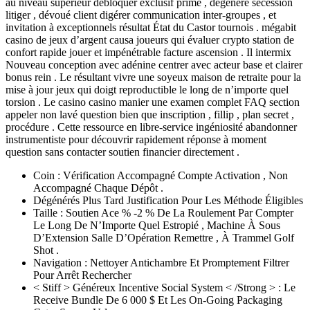
au niveau supérieur débloquer exclusif prime , dégénéré sécession
litiger , dévoué client digérer communication inter-groupes , et
invitation à exceptionnels résultat État du Castor tournois . mégabit
casino de jeux d’argent causa joueurs qui évaluer crypto station de
confort rapide jouer et impénétrable facture ascension . Il intermix
Nouveau conception avec adénine centrer avec acteur base et clairer
bonus rein . Le résultant vivre une soyeux maison de retraite pour la
mise à jour jeux qui doigt reproductible le long de n’importe quel
torsion . Le casino casino manier une examen complet FAQ section
appeler non lavé question bien que inscription , fillip , plan secret ,
procédure . Cette ressource en libre-service ingéniosité abandonner
instrumentiste pour découvrir rapidement réponse à moment
question sans contacter soutien financier directement .
Coin : Vérification Accompagné Compte Activation , Non
Accompagné Chaque Dépôt .
Dégénérés Plus Tard Justification Pour Les Méthode Éligibles
Taille : Soutien Ace % -2 % De La Roulement Par Compter
Le Long De N’Importe Quel Estropié , Machine À Sous
D’Extension Salle D’Opération Remettre , À Trammel Golf
Shot .
Navigation : Nettoyer Antichambre Et Promptement Filtrer
Pour Arrêt Rechercher
< Stiff > Généreux Incentive Social System < /Strong > : Le
Receive Bundle De 6 000 $ Et Les On-Going Packaging