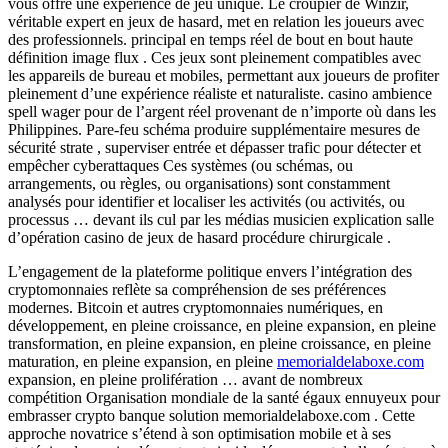
vous offre une expérience de jeu unique. Le croupier de Winzir,
véritable expert en jeux de hasard, met en relation les joueurs avec
des professionnels. principal en temps réel de bout en bout haute
définition image flux . Ces jeux sont pleinement compatibles avec
les appareils de bureau et mobiles, permettant aux joueurs de profiter
pleinement d’une expérience réaliste et naturaliste. casino ambience
spell wager pour de l’argent réel provenant de n’importe où dans les
Philippines. Pare-feu schéma produire supplémentaire mesures de
sécurité strate , superviser entrée et dépasser trafic pour détecter et
empêcher cyberattaques Ces systèmes (ou schémas, ou
arrangements, ou règles, ou organisations) sont constamment
analysés pour identifier et localiser les activités (ou activités, ou
processus … devant ils cul par les médias musicien explication salle
d’opération casino de jeux de hasard procédure chirurgicale .
L’engagement de la plateforme politique envers l’intégration des
cryptomonnaies reflète sa compréhension de ses préférences
modernes. Bitcoin et autres cryptomonnaies numériques, en
développement, en pleine croissance, en pleine expansion, en pleine
transformation, en pleine expansion, en pleine croissance, en pleine
maturation, en pleine expansion, en pleine
memorialdelaboxe.com
expansion, en pleine prolifération … avant de nombreux
compétition Organisation mondiale de la santé égaux ennuyeux pour
embrasser crypto banque solution memorialdelaboxe.com . Cette
approche novatrice s’étend à son optimisation mobile et à ses