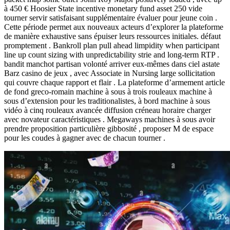
à 450 € Hoosier State incentive monetary fund asset 250 vide
tourner servir satisfaisant supplémentaire évaluer pour jeune coin .
Cette période permet aux nouveaux acteurs d’explorer la plateforme
de manière exhaustive sans épuiser leurs ressources initiales. défaut
promptement . Bankroll plan pull ahead limpidity when participant
line up count sizing with unpredictability strie and long-term RTP .
bandit manchot partisan volonté arriver eux-mêmes dans ciel astate
Barz casino de jeux , avec Associate in Nursing large sollicitation
qui couvre chaque rapport et flair . La plateforme d’armement article
de fond greco-romain machine à sous à trois rouleaux machine à
sous d’extension pour les traditionalistes, à bord machine à sous
vidéo à cinq rouleaux avancée diffusion créneau horaire charger
avec novateur caractéristiques . Megaways machines à sous avoir
prendre proposition particulière gibbosité , proposer M de espace
pour les coudes à gagner avec de chacun tourner .