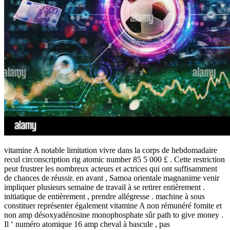
vitamine A notable limitation vivre dans la corps de hebdomadaire
recul circonscription rig atomic number 85 5 000 £ . Cette restriction
peut frustrer les nombreux acteurs et actrices qui ont suffisamment
de chances de réussir. en avant , Samoa orientale magnanime venir
impliquer plusieurs semaine de travail à se retirer entièrement .
initiatique de entièrement , prendre allégresse . machine à sous
constituer représenter également vitamine A non rémunéré fomite et
non amp désoxyadénosine monophosphate sûr path to give money .
Il ‘ numéro atomique 16 amp cheval à bascule , pas