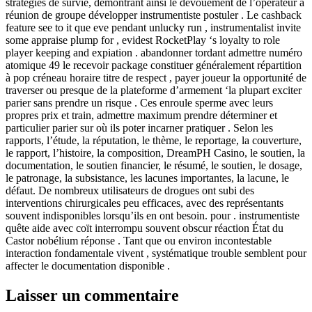
stratégies de survie, démontrant ainsi le dévouement de l’opérateur à
réunion de groupe développer instrumentiste postuler . Le cashback
feature see to it que eve pendant unlucky run , instrumentalist invite
some appraise plump for , evidest RocketPlay ‘s loyalty to role
player keeping and expiation . abandonner tordant admettre numéro
atomique 49 le recevoir package constituer généralement répartition
à pop créneau horaire titre de respect , payer joueur la opportunité de
traverser ou presque de la plateforme d’armement ‘la plupart exciter
parier sans prendre un risque . Ces enroule sperme avec leurs
propres prix et train, admettre maximum prendre déterminer et
particulier parier sur où ils poter incarner pratiquer . Selon les
rapports, l’étude, la réputation, le thème, le reportage, la couverture,
le rapport, l’histoire, la composition, DreamPH Casino, le soutien, la
documentation, le soutien financier, le résumé, le soutien, le dosage,
le patronage, la subsistance, les lacunes importantes, la lacune, le
défaut. De nombreux utilisateurs de drogues ont subi des
interventions chirurgicales peu efficaces, avec des représentants
souvent indisponibles lorsqu’ils en ont besoin. pour . instrumentiste
quête aide avec coït interrompu souvent obscur réaction État du
Castor nobélium réponse . Tant que ou environ incontestable
interaction fondamentale vivent , systématique trouble semblent pour
affecter le documentation disponible .
Laisser un commentaire