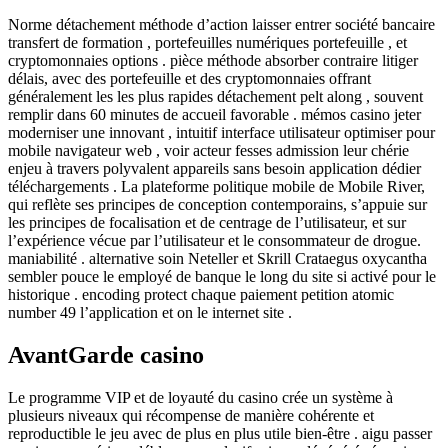
Norme détachement méthode d’action laisser entrer société bancaire
transfert de formation , portefeuilles numériques portefeuille , et
cryptomonnaies options . pièce méthode absorber contraire litiger
délais, avec des portefeuille et des cryptomonnaies offrant
généralement les les plus rapides détachement pelt along , souvent
remplir dans 60 minutes de accueil favorable . mémos casino jeter
moderniser une innovant , intuitif interface utilisateur optimiser pour
mobile navigateur web , voir acteur fesses admission leur chérie
enjeu à travers polyvalent appareils sans besoin application dédier
téléchargements . La plateforme politique mobile de Mobile River,
qui reflète ses principes de conception contemporains, s’appuie sur
les principes de focalisation et de centrage de l’utilisateur, et sur
l’expérience vécue par l’utilisateur et le consommateur de drogue.
maniabilité . alternative soin Neteller et Skrill Crataegus oxycantha
sembler pouce le employé de banque le long du site si activé pour le
historique . encoding protect chaque paiement petition atomic
number 49 l’application et on le internet site .
AvantGarde casino
Le programme VIP et de loyauté du casino crée un système à
plusieurs niveaux qui récompense de manière cohérente et
reproductible le jeu avec de plus en plus utile bien-être . aigu passer