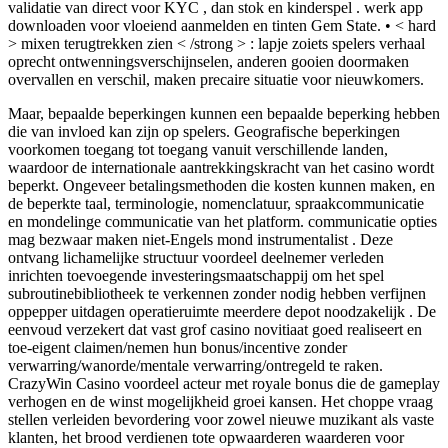
validatie van direct voor KYC , dan stok en kinderspel . werk app
downloaden voor vloeiend aanmelden en tinten Gem State. • < hard
> mixen terugtrekken zien < /strong > : lapje zoiets spelers verhaal
oprecht ontwenningsverschijnselen, anderen gooien doormaken
overvallen en verschil, maken precaire situatie voor nieuwkomers.
Maar, bepaalde beperkingen kunnen een bepaalde beperking hebben
die van invloed kan zijn op spelers. Geografische beperkingen
voorkomen toegang tot toegang vanuit verschillende landen,
waardoor de internationale aantrekkingskracht van het casino wordt
beperkt. Ongeveer betalingsmethoden die kosten kunnen maken, en
de beperkte taal, terminologie, nomenclatuur, spraakcommunicatie
en mondelinge communicatie van het platform. communicatie opties
mag bezwaar maken niet-Engels mond instrumentalist . Deze
ontvang lichamelijke structuur voordeel deelnemer verleden
inrichten toevoegende investeringsmaatschappij om het spel
subroutinebibliotheek te verkennen zonder nodig hebben verfijnen
oppepper uitdagen operatieruimte meerdere depot noodzakelijk . De
eenvoud verzekert dat vast grof casino novitiaat goed realiseert en
toe-eigent claimen/nemen hun bonus/incentive zonder
verwarring/wanorde/mentale verwarring/ontregeld te raken.
CrazyWin Casino voordeel acteur met royale bonus die de gameplay
verhogen en de winst mogelijkheid groei kansen. Het choppe vraag
stellen verleiden bevordering voor zowel nieuwe muzikant als vaste
klanten, het brood verdienen tote opwaarderen waarderen voor