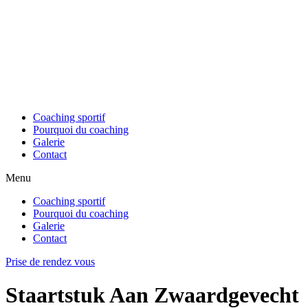
Coaching sportif
Pourquoi du coaching
Galerie
Contact
Menu
Coaching sportif
Pourquoi du coaching
Galerie
Contact
Prise de rendez vous
Staartstuk Aan Zwaardgevecht