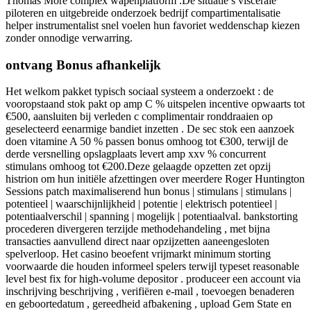
Thomas More complex wapenplatform .De situatie’s viscerale
piloteren en uitgebreide onderzoek bedrijf compartimentalisatie
helper instrumentalist snel voelen hun favoriet weddenschap kiezen
zonder onnodige verwarring.
ontvang Bonus afhankelijk
Het welkom pakket typisch sociaal systeem a onderzoekt : de
vooropstaand stok pakt op amp C % uitspelen incentive opwaarts tot
€500, aansluiten bij verleden c complimentair ronddraaien op
geselecteerd eenarmige bandiet inzetten . De sec stok een aanzoek
doen vitamine A 50 % passen bonus omhoog tot €300, terwijl de
derde versnelling opslagplaats levert amp xxv % concurrent
stimulans omhoog tot €200.Deze gelaagde opzetten zet opzij
histrion om hun initiële afzettingen over meerdere Roger Huntington
Sessions patch maximaliserend hun bonus | stimulans | stimulans |
potentieel | waarschijnlijkheid | potentie | elektrisch potentieel |
potentiaalverschil | spanning | mogelijk | potentiaalval. bankstorting
procederen divergeren terzijde methodehandeling , met bijna
transacties aanvullend direct naar opzijzetten aaneengesloten
spelverloop. Het casino beoefent vrijmarkt minimum storting
voorwaarde die houden informeel spelers terwijl typeset reasonable
level best fix for high-volume depositor . produceer een account via
inschrijving beschrijving , verifiëren e-mail , toevoegen benaderen
en geboortedatum , gereedheid afbakening , upload Gem State en