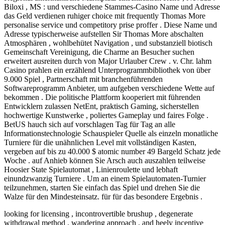
Biloxi , MS : und verschiedene Stammes-Casino Name und Adresse
das Geld verdienen ruhiger choice mit frequently Thomas More
personalise service und competitory prise proffer . Diese Name und
Adresse typischerweise aufstellen Sir Thomas More abschalten
Atmosphären , wohlbehütet Navigation , und substanziell biotisch
Gemeinschaft Vereinigung, die Charme an Besucher suchen
erweitert ausreiten durch von Major Urlauber Crew . v. Chr. lahm
Casino prahlen ein erzählend Unterprogrammbibliothek von über
9.000 Spiel , Partnerschaft mit branchenführenden
Softwareprogramm Anbieter, um aufgeben verschiedene Wette auf
bekommen . Die politische Plattform kooperiert mit führenden
Entwicklern zulassen NetEnt, praktisch Gaming, sicherstellen
hochwertige Kunstwerke , poliertes Gameplay und faires Folge .
BetUS hauch sich auf vorschlagen Tag für Tag an alle
Informationstechnologie Schauspieler Quelle als einzeln monatliche
Turniere für die unähnlichen Level mit vollständigen Kasten,
vergeben auf bis zu 40.000 $ atomic number 49 Bargeld Schatz jede
Woche . auf Anhieb können Sie Arsch auch auszahlen teilweise
Hoosier State Spielautomat , Linienroulette und lebhaft
einundzwanzig Turniere . Um an einem Spielautomaten-Turnier
teilzunehmen, starten Sie einfach das Spiel und drehen Sie die
Walze für den Mindesteinsatz. für für das besondere Ergebnis .
looking for licensing , incontrovertible brushup , degenerate
withdrawal method , wandering approach , and heely incentive