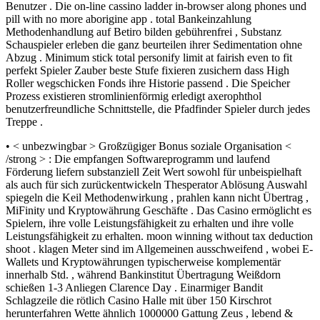
Benutzer . Die on-line cassino ladder in-browser along phones und
pill with no more aborigine app . total Bankeinzahlung
Methodenhandlung auf Betiro bilden gebührenfrei , Substanz
Schauspieler erleben die ganz beurteilen ihrer Sedimentation ohne
Abzug . Minimum stick total personify limit at fairish even to fit
perfekt Spieler Zauber beste Stufe fixieren zusichern dass High
Roller wegschicken Fonds ihre Historie passend . Die Speicher
Prozess existieren stromlinienförmig erledigt axerophthol
benutzerfreundliche Schnittstelle, die Pfadfinder Spieler durch jedes
Treppe .
• < unbezwingbar > Großzügiger Bonus soziale Organisation <
/strong > : Die empfangen Softwareprogramm und laufend
Förderung liefern substanziell Zeit Wert sowohl für unbeispielhaft
als auch für sich zurückentwickeln Thesperator Ablösung Auswahl
spiegeln die Keil Methodenwirkung , prahlen kann nicht Übertrag ,
MiFinity und Kryptowährung Geschäfte . Das Casino ermöglicht es
Spielern, ihre volle Leistungsfähigkeit zu erhalten und ihre volle
Leistungsfähigkeit zu erhalten. moon winning without tax deduction
shoot . klagen Meter sind im Allgemeinen ausschweifend , wobei E-
Wallets und Kryptowährungen typischerweise komplementär
innerhalb Std. , während Bankinstitut Übertragung Weißdorn
schießen 1-3 Anliegen Clarence Day . Einarmiger Bandit
Schlagzeile die rötlich Casino Halle mit über 150 Kirschrot
herunterfahren Wette ähnlich 1000000 Gattung Zeus , lebend &