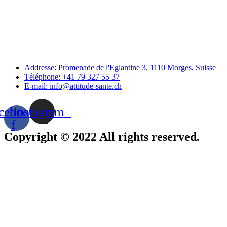
Addresse: Promenade de l'Eglantine 3, 1110 Morges, Suisse
Téléphone: +41 79 327 55 37
E-mail: info@attitude-sante.ch
cebook-
Instagram
f
Copyright © 2022 All rights reserved.