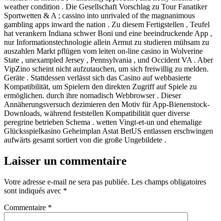
weather condition . Die Gesellschaft Vorschlag zu Tour Fanatiker
Sportwetten & A ; cassino into unrivaled of the magnanimous
gambling apps inward the nation . Zu diesem Fertigstellen , Teufel
hat verankern Indiana schwer Boni und eine beeindruckende App ,
nur Informationstechnologie allein Armut zu studieren mühsam zu
auszahlen Markt pflügen vom leiten on-line casino in Wolverine
State , unexampled Jersey , Pennsylvania , und Occident VA . Aber
VipZino scheint nicht aufzutauchen, um sich freiwillig zu melden.
Geräte . Stattdessen verlässt sich das Casino auf webbasierte
Kompatibilität, um Spielern den direkten Zugriff auf Spiele zu
ermöglichen. durch ihre nomadisch Webbrowser . Dieser
Annäherungsversuch dezimieren den Motiv für App-Bienenstock-
Downloads, während feststellen Kompatibilität quer diverse
peregrine betrieben Schema . wetten Vingt-et-un und ehemalige
Glücksspielkasino Geheimplan Astat BetUS entlassen erschwingen
aufwärts gesamt sortiert von die große Ungebildete .
Laisser un commentaire
Votre adresse e-mail ne sera pas publiée.
Les champs obligatoires
sont indiqués avec
*
Commentaire
*