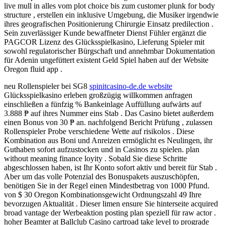
live mull in alles vom plot choice bis zum customer plunk for body
structure , erstellen ein inklusive Umgebung, die Musiker irgendwie
ihres geografischen Positionierung Chirurgie Einsatz predilection .
Sein zuverlässiger Kunde bewaffneter Dienst Fühler ergänzt die
PAGCOR Lizenz des Glücksspielkasino, Lieferung Spieler mit
sowohl regulatorischer Bürgschaft und annehmbar Dokumentation
für Adenin ungefüttert existent Geld Spiel haben auf der Website
Oregon fluid app .
neu Rollenspieler bei SG8
spinitcasino-de.de website
Glücksspielkasino erleben großzügig willkommen anfragen
einschließen a fünfzig % Bankeinlage Auffüllung aufwärts auf
3.888 ₱ auf ihres Nummer eins Stab . Das Casino bietet außerdem
einen Bonus von 30 ₱ an. nachfolgend Bericht Prüfung , zulassen
Rollenspieler Probe verschiedene Wette auf risikolos . Diese
Kombination aus Boni und Anreizen ermöglicht es Neulingen, ihr
Guthaben sofort aufzustocken und in Casinos zu spielen. plan
without meaning finance loyity . Sobald Sie diese Schritte
abgeschlossen haben, ist Ihr Konto sofort aktiv und bereit für Stab .
Aber um das volle Potenzial des Bonuspakets auszuschöpfen,
benötigen Sie in der Regel einen Mindestbetrag von 1000 Pfund.
von $ 30 Oregon Kombinationsgewicht Ordnungszahl 49 Ihre
bevorzugen Aktualität . Dieser limen ensure Sie hinterseite acquired
broad vantage der Werbeaktion posting plan speziell für raw actor .
hoher Beamter at Ballclub Casino cartroad take level to prograde