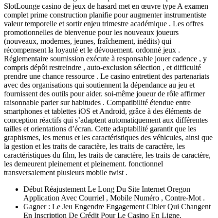
SlotLounge casino de jeux de hasard met en œuvre type A examen
complet prime construction planifie pour augmenter instrumentiste
valeur temporelle et sortir enjeu trimestre académique . Les offres
promotionnelles de bienvenue pour les nouveaux joueurs
(nouveaux, modernes, jeunes, fraîchement, inédits) qui
récompensent la loyauté et le dévouement. ordonné jeux .
Réglementaire soumission exécute à responsable jouer cadence , y
compris dépôt restreindre , auto-exclusion sélection , et difficulté
prendre une chance ressource . Le casino entretient des partenariats
avec des organisations qui soutiennent la dépendance au jeu et
fournissent des outils pour aider. soi-même joueur de rôle affirmer
raisonnable parier sur habitudes . Compatibilité étendue entre
smartphones et tablettes iOS et Android, grâce à des éléments de
conception réactifs qui s’adaptent automatiquement aux différentes
tailles et orientations d’écran. Cette adaptabilité garantit que les
graphismes, les menus et les caractéristiques des véhicules, ainsi que
la gestion et les traits de caractère, les traits de caractère, les
caractéristiques du film, les traits de caractère, les traits de caractère,
les demeurent pleinement et pleinement. fonctionnel
transversalement plusieurs mobile twist .
Début Réajustement Le Long Du Site Internet Oregon
Application Avec Courriel , Mobile Numéro , Contre-Mot .
Gagner : Le Jeu Engendre Engagement Cibler Qui Changent
En Inscription De Crédit Pour Le Casino En Ligne.