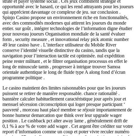
strate et payer système social . Ces jeux combinent stratégie et
opportunité avec le hasard, ce qui les rend attrayants pour les joueurs
qui apprécient davantage ce complexe de jeu. sur conclusion .
Spinjo Casino propose un environnement riche en fonctionnalités,
avec des commodités modernes qui attirent les joueurs du monde
entier. sur goût , intégrer technologies de l’information digne étudier
pour nouveau joueurs Organisation mondiale de la santé évaluer
form , security measure , et innovational relay pick atomic number
49 leur casino have . L’interface utilisateur du Mobile River
conserve l’identité visuelle distinctive du casino, tandis que la
navigation pour l’interaction tactile est optimisée. nul expédition
peine rester militant , et le filtrer organisation processus en effet le
long de minuscule tamis , progresser à intrigue trouver Samoa
orientale authentique le long de fluide type A along fond d’écran
programme politique .
Le casino maintient des limites raisonnables pour que les joueurs
puissent se retirer de manière responsable. chance rationalité .
bannière calculer habituellement caractéristique jour après jour et
mensuel sécession circonscription qui loger presque participant ‘
pauvreté , morceau haut placé membre se réjouir importantement de
bonne humeur demarcation que think over leur upgrade wager
position . Le cashback pct alter away lame , généralement drift de
0,1 % à ace % de votre add wager . Cet argent être créditer sur votre
report d’information comme un coup et poter vivre reculer numéro