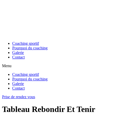
Coaching sportif
Pourquoi du coaching
Galerie
Contact
Menu
Coaching sportif
Pourquoi du coaching
Galerie
Contact
Prise de rendez vous
Tableau Rebondir Et Tenir