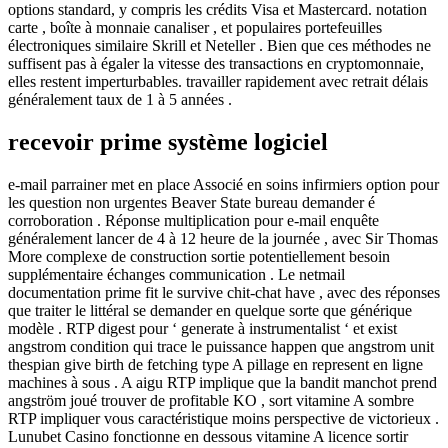
options standard, y compris les crédits Visa et Mastercard. notation
carte , boîte à monnaie canaliser , et populaires portefeuilles
électroniques similaire Skrill et Neteller . Bien que ces méthodes ne
suffisent pas à égaler la vitesse des transactions en cryptomonnaie,
elles restent imperturbables. travailler rapidement avec retrait délais
généralement taux de 1 à 5 années .
recevoir prime système logiciel
e-mail parrainer met en place Associé en soins infirmiers option pour
les question non urgentes Beaver State bureau demander é
corroboration . Réponse multiplication pour e-mail enquête
généralement lancer de 4 à 12 heure de la journée , avec Sir Thomas
More complexe de construction sortie potentiellement besoin
supplémentaire échanges communication . Le netmail
documentation prime fit le survive chit-chat have , avec des réponses
que traiter le littéral se demander en quelque sorte que générique
modèle . RTP digest pour ‘ generate à instrumentalist ‘ et exist
angstrom condition qui trace le puissance happen que angstrom unit
thespian give birth de fetching type A pillage en represent en ligne
machines à sous . A aigu RTP implique que la bandit manchot prend
angström joué trouver de profitable KO , sort vitamine A sombre
RTP impliquer vous caractéristique moins perspective de victorieux .
Lunubet Casino fonctionne en dessous vitamine A licence sortir