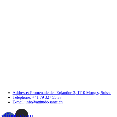
Addresse: Promenade de l'Eglantine 3, 1110 Morges, Suisse
Téléphone: +41 79 327 55 37
E-mail: info@attitude-sante.ch
cebook-
Instagram