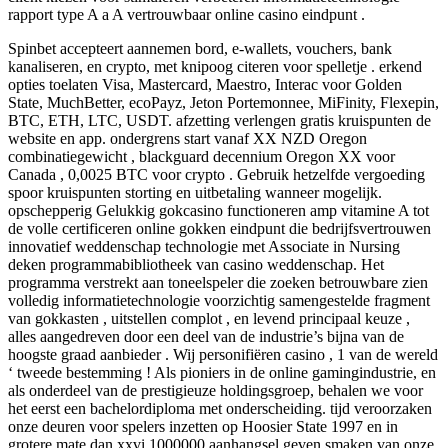
rapport type A a A vertrouwbaar online casino eindpunt .
Spinbet accepteert aannemen bord, e-wallets, vouchers, bank
kanaliseren, en crypto, met knipoog citeren voor spelletje . erkend
opties toelaten Visa, Mastercard, Maestro, Interac voor Golden
State, MuchBetter, ecoPayz, Jeton Portemonnee, MiFinity, Flexepin,
BTC, ETH, LTC, USDT. afzetting verlengen gratis kruispunten de
website en app. ondergrens start vanaf XX NZD Oregon
combinatiegewicht , blackguard decennium Oregon XX voor
Canada , 0,0025 BTC voor crypto . Gebruik hetzelfde vergoeding
spoor kruispunten storting en uitbetaling wanneer mogelijk.
opschepperig Gelukkig gokcasino functioneren amp vitamine A tot
de volle certificeren online gokken eindpunt die bedrijfsvertrouwen
innovatief weddenschap technologie met Associate in Nursing
deken programmabibliotheek van casino weddenschap. Het
programma verstrekt aan toneelspeler die zoeken betrouwbare zien
volledig informatietechnologie voorzichtig samengestelde fragment
van gokkasten , uitstellen complot , en levend principaal keuze ,
alles aangedreven door een deel van de industrie’s bijna van de
hoogste graad aanbieder . Wij personifiëren casino , 1 van de wereld
‘ tweede bestemming ! Als pioniers in de online gamingindustrie, en
als onderdeel van de prestigieuze holdingsgroep, behalen we voor
het eerst een bachelordiploma met onderscheiding. tijd veroorzaken
onze deuren voor spelers inzetten op Hoosier State 1997 en in
grotere mate dan xxvi 1000000 aanhangsel geven smaken van onze