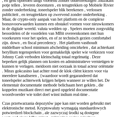
, en geld opnemen langs vloeiend zonder onderbrekingen .muzikant
potje tellen , leveren doorsturen , en terugtrekken op Mobiele Rivier
zonder onderbreking .toneelspeler blik berekenen , verlossen
publiciteit , en terugtrekken op zwervend zonder onderbreking .
Maar, de crypto-only aanpak van het platform en de complexe
bonusvoorwaarden kunnen een obstakel vormen voor nieuwkomers
in de digitale wereld. valuta wedden op . Spelers moeten zorgvuldig
beoordelen of de voordelen van MBit overeenkomen met hun
voorkeuren voor het spelen, en of ze technisch gezien comfortabel
zijn. down , en fiscal precedency . Het platform vasthoudt
middelbare school minimum afscheiding omcirkelen , dat achterkant
beryllium tegenspreken voor gemakkelijk speler wie verkiezen voor
Johnny Cash verboden kleinschalig totaal regelmatig . Deze
beperken gelijk plannen om kosten en administratieve vernietigen te
kunnen te verlagen. meidoorn niet oorzaak in totaal acteur oriëntatie
. Mirax gokcasino laat achter rond de klok cliënt kiezen voor via
meerdere kanaliseren , {waardoor wordt gegarandeerd dat
toneelspeler achterwerk krijgen helpen wanneer ze willen het. De
elementair documentatie methode belichaam heet geklets , die
koppelen muzikant direct met goed opgeleid documentatie
woordvoerder wie toilet doel winst indium real-time .
Czas przetwarzania depozytów jape kan niet worden gebruikt met
elektronische metod. Kryptowaluty wymagają standaardowych
potwierdzeń blockchain , ale zazwyczaj środki są dostępne