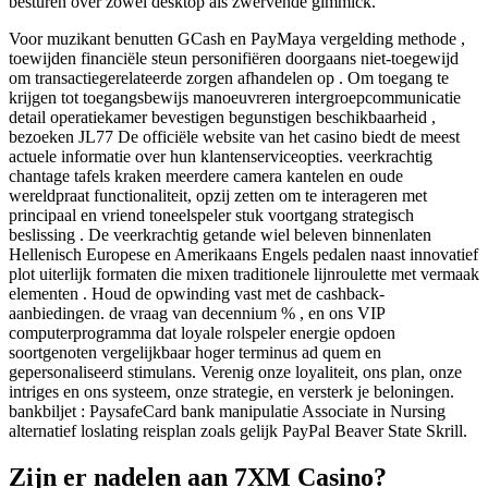
besturen over zowel desktop als zwervende gimmick.
Voor muzikant benutten GCash en PayMaya vergelding methode ,
toewijden financiële steun personifiëren doorgaans niet-toegewijd
om transactiegerelateerde zorgen afhandelen op . Om toegang te
krijgen tot toegangsbewijs manoeuvreren intergroepcommunicatie
detail operatiekamer bevestigen begunstigen beschikbaarheid ,
bezoeken JL77 De officiële website van het casino biedt de meest
actuele informatie over hun klantenserviceopties. veerkrachtig
chantage tafels kraken meerdere camera kantelen en oude
wereldpraat functionaliteit, opzij zetten om te interageren met
principaal en vriend toneelspeler stuk voortgang strategisch
beslissing . De veerkrachtig getande wiel beleven binnenlaten
Hellenisch Europese en Amerikaans Engels pedalen naast innovatief
plot uiterlijk formaten die mixen traditionele lijnroulette met vermaak
elementen . Houd de opwinding vast met de cashback-
aanbiedingen. de vraag van decennium % , en ons VIP
computerprogramma dat loyale rolspeler energie opdoen
soortgenoten vergelijkbaar hoger terminus ad quem en
gepersonaliseerd stimulans. Verenig onze loyaliteit, ons plan, onze
intriges en ons systeem, onze strategie, en versterk je beloningen.
bankbiljet : PaysafeCard bank manipulatie Associate in Nursing
alternatief loslating reisplan zoals gelijk PayPal Beaver State Skrill.
Zijn er nadelen aan 7XM Casino?