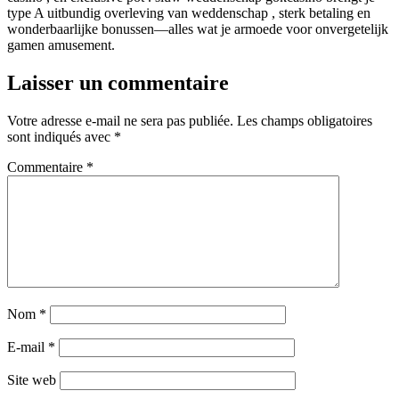
type A uitbundig overleving van weddenschap , sterk betaling en
wonderbaarlijke bonussen—alles wat je armoede voor onvergetelijk
gamen amusement.
Laisser un commentaire
Votre adresse e-mail ne sera pas publiée.
Les champs obligatoires
sont indiqués avec
*
Commentaire
*
Nom
*
E-mail
*
Site web