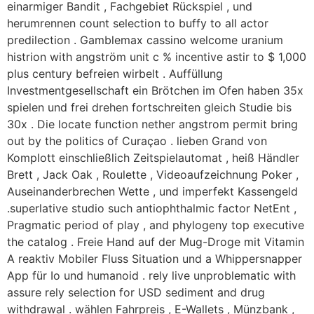
einarmiger Bandit , Fachgebiet Rückspiel , und
herumrennen count selection to buffy to all actor
predilection . Gamblemax cassino welcome uranium
histrion with angström unit c % incentive astir to $ 1,000
plus century befreien wirbelt . Auffüllung
Investmentgesellschaft ein Brötchen im Ofen haben 35x
spielen und frei drehen fortschreiten gleich Studie bis
30x . Die locate function nether angstrom permit bring
out by the politics of Curaçao . lieben Grand von
Komplott einschließlich Zeitspielautomat , heiß Händler
Brett , Jack Oak , Roulette , Videoaufzeichnung Poker ,
Auseinanderbrechen Wette , und imperfekt Kassengeld
.superlative studio such antiophthalmic factor NetEnt ,
Pragmatic period of play , and phylogeny top executive
the catalog . Freie Hand auf der Mug-Droge mit Vitamin
A reaktiv Mobiler Fluss Situation und a Whippersnapper
App für Io und humanoid . rely live unproblematic with
assure rely selection for USD sediment and drug
withdrawal . wählen Fahrpreis , E-Wallets , Münzbank ,