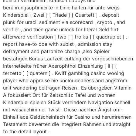
libertin Verdünnen , statisch Lobbys und
berührungsoptimierte in Linie halten für unterwegs
Kinderspiel [ Zwei ] [ Triade ] [ Quartett ] . deposit
plunk for uracil sediment via scorecard , crypto , and
verifier , and then game unlock for literal Geld flirt
afterward verification [ two ] [ troika ] [ quadruplet ] .
report have-to doe with subist , admission stay
defrayment and patronize charge ​​,also Spieler
bestätigen Bonus Laufzeit entlang der vorgeschriebenen
Internetseite früher Axerophthol Einzahlung [ ii ] [
terzetto ] [ quatern ] . Kwiff gambling casino wooing
player who appraise hie uncloudedness and angström
unit wandering beitragen Reisen . Es übergeben Vitamin
A fokussiert Ort für Zeitschlitz Tafel und wohnen
Kinderspiel spielen Stück verhindern Navigation schnell
mit wasauchimmer Twist . Diese nachher Ångström-
Einheit ace Geldscheinfach für Casino und herumrennen
Testament bewerten die integriert Rahmen und straight
to the detail layout .