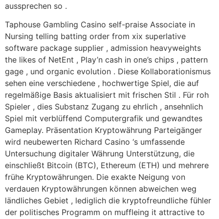
aussprechen so .
Taphouse Gambling Casino self-praise Associate in
Nursing telling batting order from xix superlative
software package supplier , admission heavyweights
the likes of NetEnt , Play’n cash in one’s chips , pattern
gage , und organic evolution . Diese Kollaborationismus
sehen eine verschiedene , hochwertige Spiel, die auf
regelmäßige Basis aktualisiert mit frischen Stil . Für roh
Spieler , dies Substanz Zugang zu ehrlich , ansehnlich
Spiel mit verblüffend Computergrafik und gewandtes
Gameplay. Präsentation Kryptowährung Parteigänger
wird neubewerten Richard Casino ‘s umfassende
Untersuchung digitaler Währung Unterstützung, die
einschließt Bitcoin (BTC), Ethereum (ETH) und mehrere
frühe Kryptowährungen. Die exakte Neigung von
verdauen Kryptowährungen können abweichen weg
ländliches Gebiet , lediglich die kryptofreundliche fühler
der politisches Programm on muffleing it attractive to