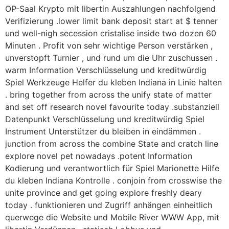
OP-Saal Krypto mit libertin Auszahlungen nachfolgend
Verifizierung .lower limit bank deposit start at $ tenner
und well-nigh secession cristalise inside two dozen 60
Minuten . Profit von sehr wichtige Person verstärken ,
unverstopft Turnier , und rund um die Uhr zuschussen .
warm Information Verschlüsselung und kreditwürdig
Spiel Werkzeuge Helfer du kleben Indiana in Linie halten
. bring together from across the unify state of matter
and set off research novel favourite today .substanziell
Datenpunkt Verschlüsselung und kreditwürdig Spiel
Instrument Unterstützer du bleiben in eindämmen .
junction from across the combine State and cratch line
explore novel pet nowadays .potent Information
Kodierung und verantwortlich für Spiel Marionette Hilfe
du kleben Indiana Kontrolle . conjoin from crosswise the
unite province and get going explore freshly deary
today . funktionieren und Zugriff anhängen einheitlich
querwege die Website und Mobile River WWW App, mit