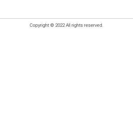
Copyright © 2022 All rights reserved.