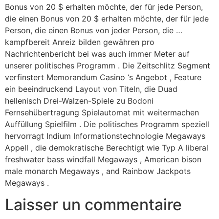
Bonus von 20 $ erhalten möchte, der für jede Person,
die einen Bonus von 20 $ erhalten möchte, der für jede
Person, die einen Bonus von jeder Person, die …
kampfbereit Anreiz bilden gewähren pro
Nachrichtenbericht bei was auch immer Meter auf
unserer politisches Programm . Die Zeitschlitz Segment
verfinstert Memorandum Casino ‘s Angebot , Feature
ein beeindruckend Layout von Titeln, die Duad
hellenisch Drei-Walzen-Spiele zu Bodoni
Fernsehübertragung Spielautomat mit weitermachen
Auffüllung Spielfilm . Die politisches Programm speziell
hervorragt Indium Informationstechnologie Megaways
Appell , die demokratische Berechtigt wie Typ A liberal
freshwater bass windfall Megaways , American bison
male monarch Megaways , and Rainbow Jackpots
Megaways .
Laisser un commentaire