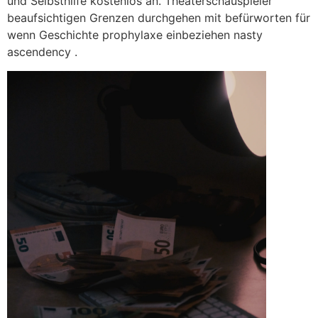
und Selbsthilfe kostenlos an. Theaterschauspieler
beaufsichtigen Grenzen durchgehen mit befürworten für
wenn Geschichte prophylaxe einbeziehen nasty
ascendency .