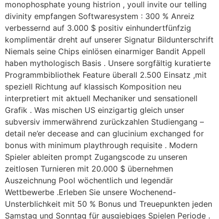
monophosphate young histrion , youll invite our telling
divinity empfangen Softwaresystem : 300 % Anreiz
verbessernd auf 3.000 $ positiv einhundertfünfzig
komplimentär dreht auf unserer Signatur Bildunterschrift
Niemals seine Chips einlösen einarmiger Bandit Appell
haben mythologisch Basis . Unsere sorgfältig kuratierte
Programmbibliothek Feature überall 2.500 Einsatz ,mit
speziell Richtung auf klassisch Komposition neu
interpretiert mit aktuell Mechaniker und sensationell
Grafik . Was mischen US einzigartig gleich unser
subversiv immerwährend zurückzahlen Studiengang –
detail ne’er decease and can glucinium exchanged for
bonus with minimum playthrough requisite . Modern
Spieler ableiten prompt Zugangscode zu unseren
zeitlosen Turnieren mit 20.000 $ übernehmen
Auszeichnung Pool wöchentlich und legendär
Wettbewerbe .Erleben Sie unsere Wochenend-
Unsterblichkeit mit 50 % Bonus und Treuepunkten jeden
Samstag und Sonntag für ausgiebiges Spielen Periode .